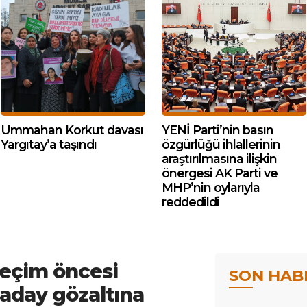
Ummahan Korkut davası
YENİ Parti’nin basın
Yargıtay’a taşındı
özgürlüğü ihlallerinin
araştırılmasına ilişkin
önergesi AK Parti ve
MHP’nin oylarıyla
reddedildi
seçim öncesi
SON HAB
aday gözaltına