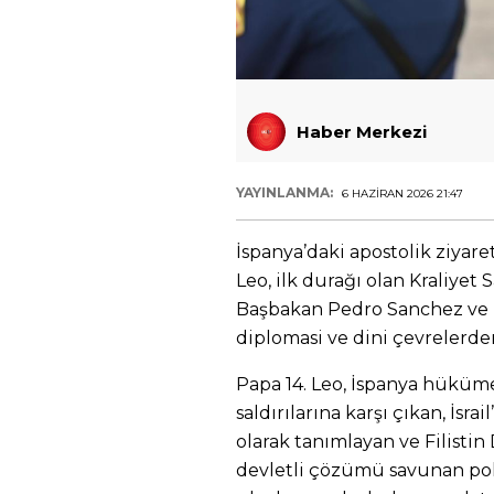
Haber Merkezi
YAYINLANMA:
6 HAZIRAN 2026 21:47
İspanya’daki apostolik ziyar
Leo, ilk durağı olan Kraliyet Sa
Başbakan Pedro Sanchez ve h
diplomasi ve dini çevrelerden
Papa 14. Leo, İspanya hükümet
saldırılarına karşı çıkan, İsrai
olarak tanımlayan ve Filistin 
devletli çözümü savunan poli