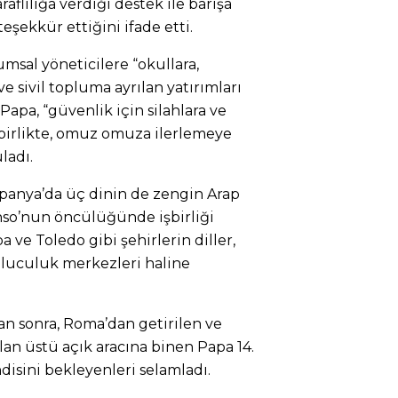
aflılığa verdiği destek ile barışa
teşekkür ettiğini ifade etti.
umsal yöneticilere “okullara,
ve sivil topluma ayrılan yatırımları
apa, “güvenlik için silahlara ve
birlikte, omuz omuza ilerlemeye
ladı.
spanya’da üç dinin de zengin Arap
onso’nun öncülüğünde işbirliği
a ve Toledo gibi şehirlerin diller,
buluculuk merkezleri haline
tan sonra, Roma’dan getirilen ve
lan üstü açık aracına binen Papa 14.
disini bekleyenleri selamladı.