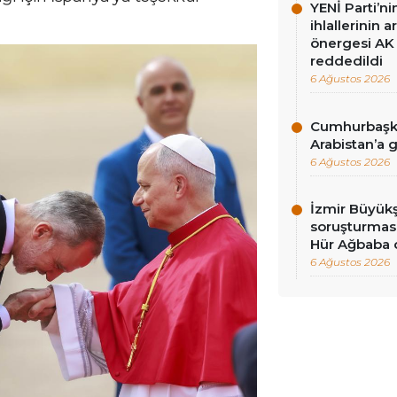
YENİ Parti’n
ihlallerinin a
önergesi AK 
reddedildi
6 Ağustos 2026
Cumhurbaşka
Arabistan’a 
6 Ağustos 2026
İzmir Büyükş
soruşturması
Hür Ağbaba 
6 Ağustos 2026