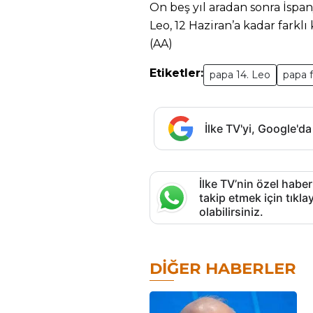
On beş yıl aradan sonra İspany
Leo, 12 Haziran’a kadar farkl
(AA)
Etiketler:
papa 14. Leo
papa fi
İlke TV'yi, Google'da
İlke TV’nin özel haber
takip etmek için tık
olabilirsiniz.
DIĞER HABERLER