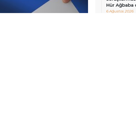
Hür Ağbaba 
6 Ağustos 2026
NCELLENME:
6 HAZIRAN 2026 20:56
enecek genel seçimler öncesinde