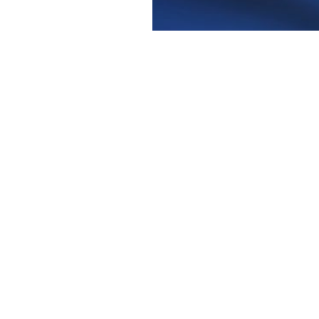
Haber Merkezi
YAYINLANMA:
GÜ
6 HAZIRAN 2026 20:55
Ermenistan’da yarın düzenl