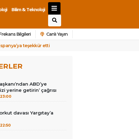
loji
Bilim & Teknoloji
Frekans Bilgileri
Canlı Yayın
İspanya’ya teşekkür etti
ERLER
Başkanı’ndan ABD’ye
izi yerine getirin’ çağrısı
23:00
kut davası Yargıtay’a
22:50