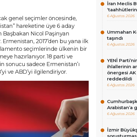
İran Meclis 
‘taahhütlerin
6 Ağustos 2026
cak genel seçimler öncesinde,
istan” hareketine üye 6 aday
Ummahan Kor
an Başbakan Nicol Paşinyan
taşındı
 Ermenistan, 2017’den bu yana ilk
6 Ağustos 2026
lamento seçimlerinde ülkenin bir
meye hazırlanıyor. 18 parti ve
YENİ Parti’n
erin sonucu sadece Ermenistan’ı
ihlallerinin a
yi ve ABD’yi ilgilendiriyor.
önergesi AK 
reddedildi
6 Ağustos 2026
Cumhurbaşka
Arabistan’a 
6 Ağustos 2026
İzmir Büyükş
soruşturması