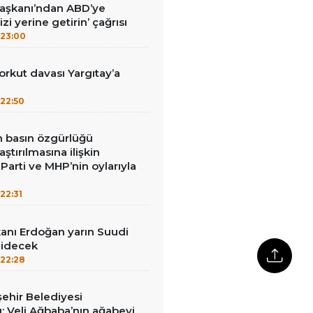
Başkanı’ndan ABD’ye
izi yerine getirin’ çağrısı
23:00
kut davası Yargıtay’a
22:50
in basın özgürlüğü
raştırılmasına ilişkin
Parti ve MHP’nin oylarıyla
22:31
nı Erdoğan yarın Suudi
gidecek
22:28
ehir Belediyesi
: Veli Ağbaba’nın ağabeyi