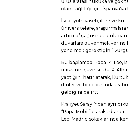
uluslararası hukuka ve çok tar
olan bağlılığı için İspanya’ya 
İspanyol siyasetçilere ve kur
üniversitelere, araştırmalara 
artırma” çağrısında bulunan P
duvarlara güvenmek yerine 
yönelmek gerektiğini” vurgu
Bu bağlamda, Papa 14. Leo, İ
mirasının çevirisinde, X. Alf
yaptığını hatırlatarak, Kurtub
dinler ve bilgi arasında ara
geldiğini belirtti.
Kraliyet Sarayı’ndan ayrıldık
“Papa Mobil” olarak adlandırı
Leo, Madrid sokaklarında ken