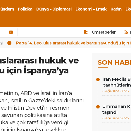
Gündem
Politika
Dünya – Diplomasi
Ekonomi – Emek
Kadın
Eko
Tüm Haberler
si
Papa 14. Leo, uluslararası hukuk ve barışı savunduğu için 
uslararası hukuk ve
SON HAB
 için İspanya’ya
İran Meclis 
‘taahhütlerin
6 Ağustos 2026
tinin, ABD ve İsrail’in İran’a
an, İsrail’in Gazze’deki saldırılarını
Ummahan Kor
ve Filistin Devleti’ni resmen
taşındı
 savunan politikasına atıfta
6 Ağustos 2026
ka ve çok taraflılığa verdiği
lığı için İspanya’ya teşekkür