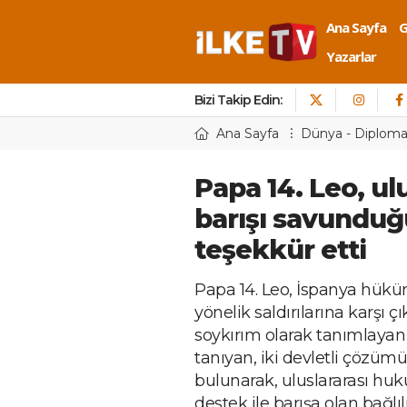
Ana Sayfa
Yazarlar
Bizi Takip Edin:
Ana Sayfa
Dünya - Diploma
Papa 14. Leo, ul
barışı savunduğu
teşekkür etti
Papa 14. Leo, İspanya hüküme
yönelik saldırılarına karşı çık
soykırım olarak tanımlayan 
tanıyan, iki devletli çözümü
bulunarak, uluslararası huku
destek ile barışa olan bağlı