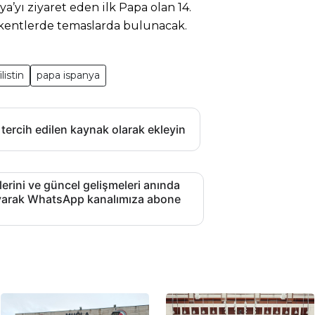
a’yı ziyaret eden ilk Papa olan 14.
ı kentlerde temaslarda bulunacak.
listin
papa ispanya
 tercih edilen kaynak olarak ekleyin
lerini ve güncel gelişmeleri anında
layarak WhatsApp kanalımıza abone