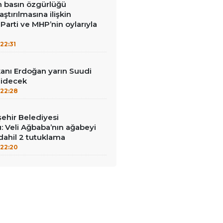
in basın özgürlüğü
raştırılmasına ilişkin
Parti ve MHP’nin oylarıyla
22:31
nı Erdoğan yarın Suudi
gidecek
22:28
ehir Belediyesi
: Veli Ağbaba’nın ağabeyi
dahil 2 tutuklama
22:20