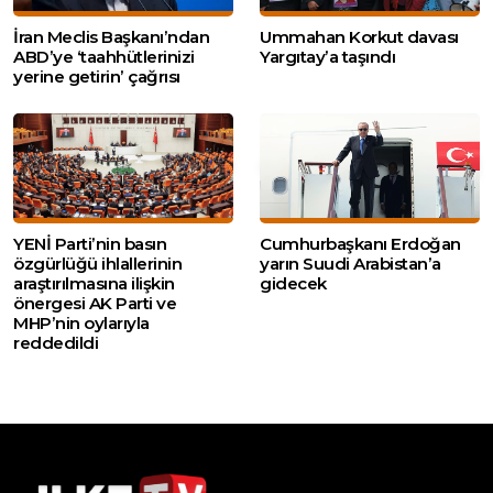
İran Meclis Başkanı’ndan
Ummahan Korkut davası
ABD’ye ‘taahhütlerinizi
Yargıtay’a taşındı
yerine getirin’ çağrısı
YENİ Parti’nin basın
Cumhurbaşkanı Erdoğan
özgürlüğü ihlallerinin
yarın Suudi Arabistan’a
araştırılmasına ilişkin
gidecek
önergesi AK Parti ve
MHP’nin oylarıyla
reddedildi