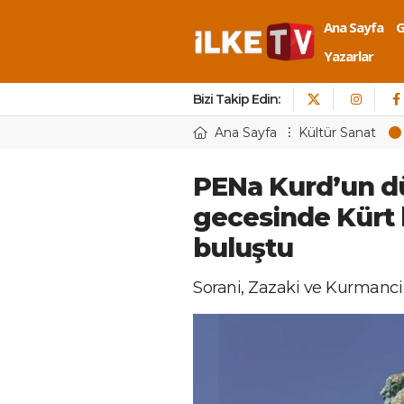
Ana Sayfa
Yazarlar
Bizi Takip Edin:
Ana Sayfa
Kültür Sanat
PENa Kurd’un dü
gecesinde Kürt k
buluştu
Sorani, Zazaki ve Kurmanci ş