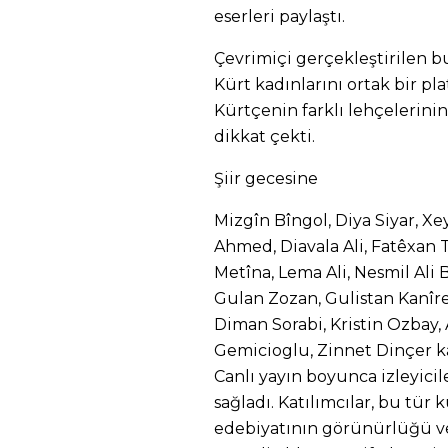
eserleri paylaştı.
Çevrimiçi gerçekleştirilen b
Kürt kadınlarını ortak bir pl
Kürtçenin farklı lehçelerini
dikkat çekti.
Şiir gecesine
Mizgîn Bîngol, Diya Siyar, Xe
Ahmed, Diavala Ali, Fatêxan 
Metîna, Lema Ali, Nesmil Ali B
Gulan Zozan, Gulistan Kanîre
Diman Sorabi, Kristin Ozbay, 
Gemicioglu, Zinnet Dinçer ka
Canlı yayın boyunca izleyicil
sağladı. Katılımcılar, bu tür
edebiyatının görünürlüğü v