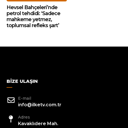
Hevsel Bahçeleri’nde
petrol tehdidi: ‘Sadece
mahkeme yetmez,
toplumsal refleks şart’
BIZE ULAŞIN
E-mail
info@ilketv.com.tr
Adres
Kavaklıdere Mah.