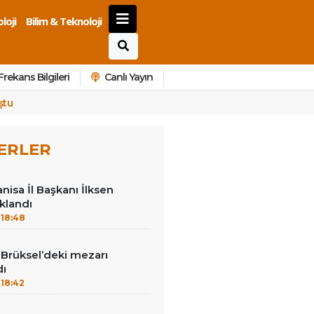
loji
Bilim & Teknoloji
Frekans Bilgileri
Canlı Yayın
ştu
ERLER
nisa İl Başkanı İlksen
klandı
18:48
Brüksel’deki mezarı
dı
18:42