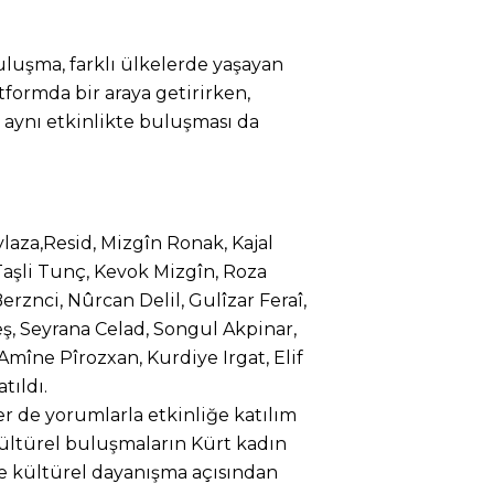
uluşma, farklı ülkelerde yaşayan
atformda bir araya getirirken,
n aynı etkinlikte buluşması da
ylaza,Resid, Mizgîn Ronak, Kajal
Taşli Tunç, Kevok Mizgîn, Roza
erznci, Nûrcan Delil, Gulîzar Feraî,
ş, Seyrana Celad, Songul Akpinar,
Amîne Pîrozxan, Kurdiye Irgat, Elif
tıldı.
er de yorumlarla etkinliğe katılım
 kültürel buluşmaların Kürt kadın
e kültürel dayanışma açısından