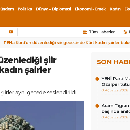
Gündem
Politika
Dünya – Diplomasi
Ekonomi – Emek
Kadın
Eko
Tüm Haberler
PENa Kurd’un düzenlediği şiir gecesinde Kürt kadın şairler bulu
zenlediği şiir
SON HAB
adın şairler
YENİ Parti Ma
Özalper tutu
8 Ağustos 2026
iirler aynı gecede seslendirildi.
Aram Tigran 
başında anıl
8 Ağustos 2026