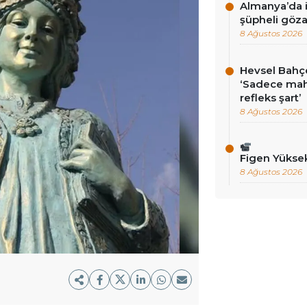
Almanya’da i
şüpheli göza
8 Ağustos 2026
Hevsel Bahçe
‘Sadece ma
refleks şart’
8 Ağustos 2026
Figen Yükse
8 Ağustos 2026