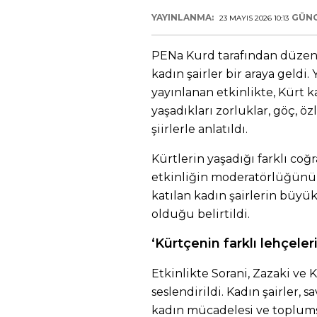
YAYINLANMA:
GÜNC
23 MAYIS 2026 10:13
PENa Kurd tarafından düzenl
kadın şairler bir araya geldi
yayınlanan etkinlikte, Kürt 
yaşadıkları zorluklar, göç, öz
şiirlerle anlatıldı.
Kürtlerin yaşadığı farklı coğ
etkinliğin moderatörlüğünü
katılan kadın şairlerin bü
olduğu belirtildi.
‘Kürtçenin farklı lehçeler
Etkinlikte Sorani, Zazaki ve 
seslendirildi. Kadın şairler, s
kadın mücadelesi ve toplumsa