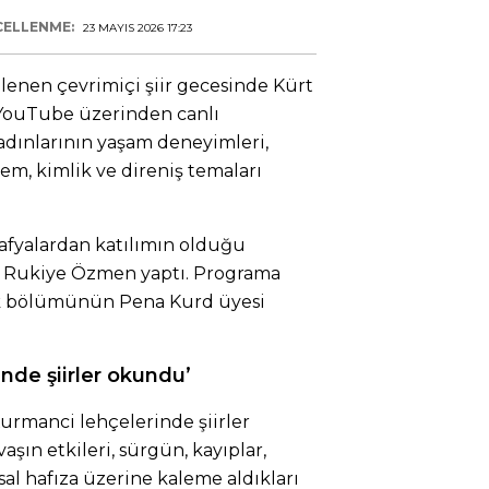
ELLENME:
23 MAYIS 2026 17:23
enen çevrimiçi şiir gecesinde Kürt
. YouTube üzerinden canlı
kadınlarının yaşam deneyimleri,
lem, kimlik ve direniş temaları
rafyalardan katılımın olduğu
 Rukiye Özmen yaptı. Programa
yük bölümünün Pena Kurd üyesi
inde şiirler okundu’
Kurmanci lehçelerinde şiirler
avaşın etkileri, sürgün, kayıplar,
l hafıza üzerine kaleme aldıkları