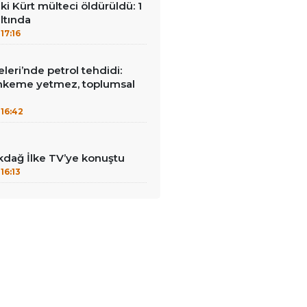
ki Kürt mülteci öldürüldü: 1
ltında
17:16
leri’nde petrol tehdidi:
hkeme yetmez, toplumsal
16:42
kdağ İlke TV’ye konuştu
16:13