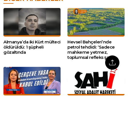
Almanya’da iki Kürt mülteci
Hevsel Bahçeleri’nde
öldürüldü: 1 şüpheli
petrol tehdidi: ‘Sadece
gözaltında
mahkeme yetmez,
toplumsal refleks şart’
Figen Yüksekdağ İlke
SAHİ’den Çerçeve Yasa
TV’ye konuştu
açıklaması: ‘Barış
toplumsallaştırılmalı, asıl
mücadele şimdi
başlamaktadır’