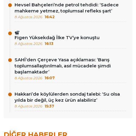
Hevsel Bahçeleri’nde petrol tehdidi: ‘Sadece
mahkeme yetmez, toplumsal refleks şart’
8 Ağustos 2026
16:42
Figen Yüksekdağ İlke TV’ye konuştu
8 Ağustos 2026
16:13
SAHİ’den Çerçeve Yasa açıklaması: ‘Barış
toplumsallaştırılmalı, asıl mücadele şimdi
başlamaktadır’
8 Ağustos 2026
16:07
Hakkari’de köylülerden sondaj talebi: ‘Su olsa
yılda bir değil, üç kez ürün alabiliriz’
8 Ağustos 2026
15:37
DIĞER HABERLER