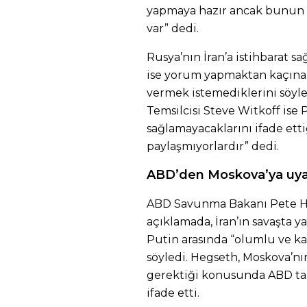
yapmaya hazır ancak bunun iç
var” dedi.
Rusya’nın İran’a istihbarat s
ise yorum yapmaktan kaçınan
vermek istemediklerini söyl
Temsilcisi Steve Witkoff ise 
sağlamayacaklarını ifade ett
paylaşmıyorlardır” dedi.
ABD’den Moskova’ya uya
ABD Savunma Bakanı Pete He
açıklamada, İran’ın savaşta y
Putin arasında “olumlu ve ka
söyledi. Hegseth, Moskova’n
gerektiği konusunda ABD tara
ifade etti.