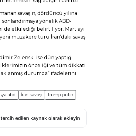
 iletilmesini sağladığını belirtti.
tırmanan savaşın, dördüncü yılına
ı sonlandırmaya yönelik ABD-
e etkilediği belirtiliyor. Mart ayı
yeni müzakere turu İran’daki savaş
imir Zelenski ise dün yaptığı
iklerimizin önceliği ve tüm dikkati
aklanmış durumda” ifadelerini
usya abd
İran savaşı
trump putin
 tercih edilen kaynak olarak ekleyin