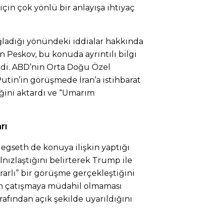
in çok yönlü bir anlayışa ihtiyaç
ağladığı yönündeki iddialar hakkında
 Peskov, bu konuda ayrıntılı bilgi
edi. ABD’nin Orta Doğu Özel
Putin’in görüşmede İran’a istihbarat
iğini aktardı ve “Umarım
rı
gseth de konuya ilişkin yaptığı
alnızlaştığını belirterek Trump ile
rarlı” bir görüşme gerçekleştiğini
ın çatışmaya müdahil olmaması
fından açık şekilde uyarıldığını