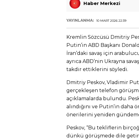
Haber Merkezi
YAYINLANMA:
10 MART 2026 22:39
Kremlin Sözcüsü Dmitriy Pes
Putin’in ABD Başkanı Donal
İran’daki savaş için arabulucu
ayrıca ABD’nin Ukrayna savaş
takdir ettiklerini söyledi.
Dmitriy Peskov, Vladimir Pu
gerçekleşen telefon görüşme
açıklamalarda bulundu. Pesk
alındığını ve Putin’in daha 
önerilerini yeniden gündeme 
Peskov, “Bu tekliflerin birç
dünkü görüşmede dile getir