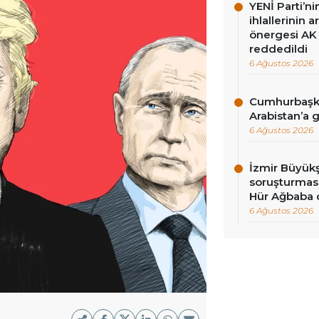
YENİ Parti’n
ihlallerinin a
önergesi AK 
reddedildi
6 Ağustos 2026
Cumhurbaşka
Arabistan’a 
6 Ağustos 2026
İzmir Büyükş
soruşturması
Hür Ağbaba 
6 Ağustos 2026