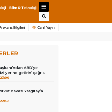
loji
Bilim & Teknoloji
Frekans Bilgileri
Canlı Yayın
ERLER
Başkanı’ndan ABD’ye
izi yerine getirin’ çağrısı
23:00
kut davası Yargıtay’a
22:50