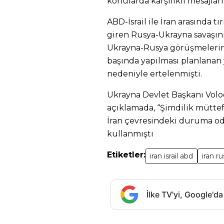
konularda karşılıklı mesajların
ABD-İsrail ile İran arasında 
giren Rusya-Ukrayna savaşın
Ukrayna-Rusya görüşmelerini d
başında yapılması planlanan 
nedeniyle ertelenmişti.
Ukrayna Devlet Başkanı Volod
açıklamada, “Şimdilik müttef
İran çevresindeki duruma od
kullanmıştı
Etiketler:
iran israil abd
iran r
İlke TV'yi, Google'da