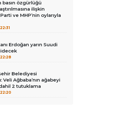
in basın özgürlüğü
raştırılmasına ilişkin
Parti ve MHP’nin oylarıyla
22:31
nı Erdoğan yarın Suudi
gidecek
22:28
ehir Belediyesi
: Veli Ağbaba’nın ağabeyi
dahil 2 tutuklama
22:20