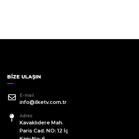
BIZE ULAŞIN
E-mail
info@ilketv.com.tr
Adres
Kavaklıdere Mah.
Paris Cad. NO: 12 İç
Kapı No: 6