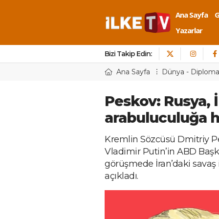
Ana Sayfa
Yazarlar
Bizi Takip Edin:
Ana Sayfa
Dünya - Diploma
Peskov: Rusya, İ
arabuluculuğa h
Kremlin Sözcüsü Dmitriy P
Vladimir Putin’in ABD Başk
görüşmede İran’daki savaş iç
açıkladı.