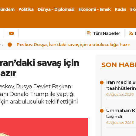
Gündem
Politika
Dünya – Diplomasi
Ekonomi – Emek
Kadın
Eko
Tüm Haberler
si
Peskov: Rusya, İran’daki savaş için arabuluculuğa hazır
ran’daki savaş için
SON HAB
azır
İran Meclis 
eskov, Rusya Devlet Başkanı
‘taahhütlerin
anı Donald Trump ile yaptığı
6 Ağustos 2026
in arabuluculuk teklif ettiğini
Ummahan Kor
taşındı
6 Ağustos 2026