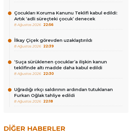
Çocukları Koruma Kanunu Teklifi kabul edildi:
Artık ‘adli süreçteki çocuk’ denecek
8 Ağustos 2026
22:56
İlkay Çiçek görevden uzaklaştırıldı
8 Ağustos 2026
22:39
‘Suça sürüklenen çocuklar’a ilişkin kanun
teklifinde altı madde daha kabul edildi
8 Ağustos 2026
22:30
Uğradığı ırkçı saldırının ardından tutuklanan
Furkan Oğlak tahliye edildi
8 Ağustos 2026
22:18
DIĞER HABERLER