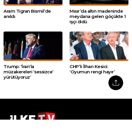
Aram Tigran Bismil’de
Mısır’da altın madeninde
anıldı
meydana gelen göçükte 1
işçi öldü
Trump: ‘İran’la
CHP’li İlhan Kesici:
müzakereleri ‘sessizce’
‘Oyumun rengi hayır’
yürütüyoruz’