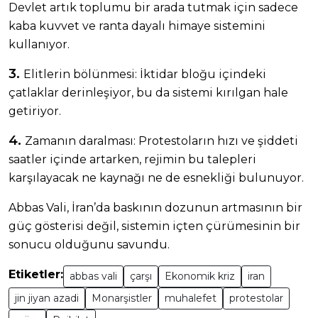
Devlet artık toplumu bir arada tutmak için sadece
kaba kuvvet ve ranta dayalı himaye sistemini
kullanıyor.
3.
Elitlerin bölünmesi: İktidar bloğu içindeki
çatlaklar derinleşiyor, bu da sistemi kırılgan hale
getiriyor.
4.
Zamanın daralması: Protestoların hızı ve şiddeti
saatler içinde artarken, rejimin bu talepleri
karşılayacak ne kaynağı ne de esnekliği bulunuyor.
Abbas Vali, İran’da baskının dozunun artmasının bir
güç gösterisi değil, sistemin içten çürümesinin bir
sonucu olduğunu savundu.
Etiketler:
abbas vali
çarşı
Ekonomik kriz
iran
jin jiyan azadi
Monarşistler
muhalefet
protestolar