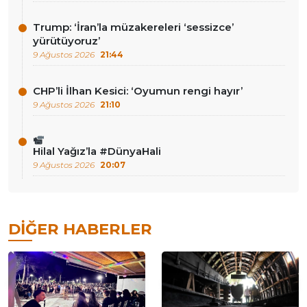
Trump: ‘İran’la müzakereleri ‘sessizce’
yürütüyoruz’
9 Ağustos 2026
21:44
CHP’li İlhan Kesici: ‘Oyumun rengi hayır’
9 Ağustos 2026
21:10
Hilal Yağız’la #DünyaHali
9 Ağustos 2026
20:07
DIĞER HABERLER