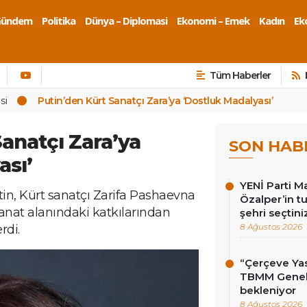
Gündem
Politika
Dünya – Diplomasi
Ekonomi – Emek
Kadın
Eko
Tüm Haberler
si
Putin’den Kürt Sanatçı Zara’ya ‘Dostluk Madalyası’
Sanatçı Zara’ya
SON HAB
ası’
YENİ Parti M
in, Kürt sanatçı Zarifa Pashaevna
Özalper’in t
anat alanındaki katkılarından
şehri seçtini
8 Ağustos 2026
rdi.
“Çerçeve Yas
TBMM Genel 
bekleniyor
8 Ağustos 2026