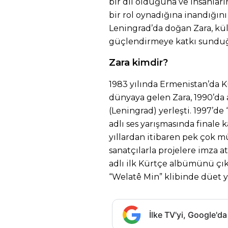
bir dil olduğuna ve insanları
bir rol oynadığına inandığını 
Leningrad’da doğan Zara, kült
güçlendirmeye katkı sunduğ
Zara kimdir?
1983 yılında Ermenistan’da K
dünyaya gelen Zara, 1990’da a
(Leningrad) yerleşti. 1997’de
adlı ses yarışmasında finale 
yıllardan itibaren pek çok mü
sanatçılarla projelere imza at
adlı ilk Kürtçe albümünü çık
“Welatê Min” klibinde düet y
İlke TV'yi, Google'da