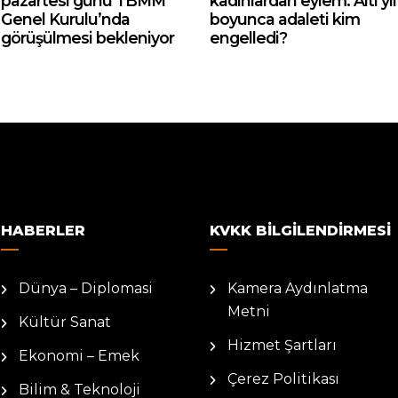
pazartesi günü TBMM
kadınlardan eylem: Altı yıl
Genel Kurulu’nda
boyunca adaleti kim
görüşülmesi bekleniyor
engelledi?
HABERLER
KVKK BILGILENDIRMESI
Dünya – Diplomasi
Kamera Aydınlatma
Metni
Kültür Sanat
Hizmet Şartları
Ekonomi – Emek
Çerez Politikası
Bilim & Teknoloji