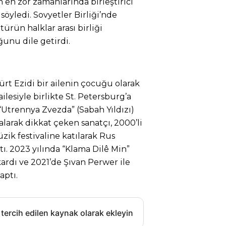
n en zor zamanlarında birleştirici
söyledi. Sovyetler Birliği’nde
ürün halklar arası birliği
unu dile getirdi.
ürt Ezidi bir ailenin çocuğu olarak
ilesiyle birlikte St. Petersburg’a
 “Utrennya Zvezda” (Sabah Yıldızı)
kalarak dikkat çeken sanatçı, 2000’li
zik festivaline katılarak Rus
tı. 2023 yılında “Klama Dilê Min”
ardı ve 2021’de Şıvan Perwer ile
aptı.
 tercih edilen kaynak olarak ekleyin