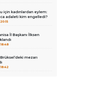
u için kadınlardan eylem:
unca adaleti kim engelledi?
20:15
nisa İl Başkanı İlksen
klandı
18:48
Brüksel’deki mezarı
dı
18:42