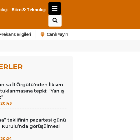
loji
Bilim & Teknoloji
Frekans Bilgileri
Canlı Yayın
ERLER
anisa İl Örgütü’nden İlksen
utuklanmasına tepki: “Yanlış
z”
20:43
a” teklifinin pazartesi günü
Kurulu’nda görüşülmesi
20:24