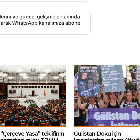
lerini ve güncel gelişmeleri anında
layarak WhatsApp kanalımıza abone
“Çerçeve Yasa” teklifinin
Gülistan Doku için