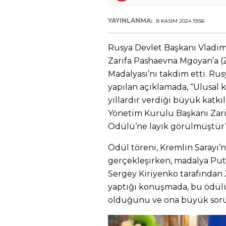
YAYINLANMA:
8 KASIM 2024 19:56
Rusya Devlet Başkanı Vladimi
Zarifa Pashaevna Mgoyan’a (Z
Madalyası’nı takdim etti. Rus
yapılan açıklamada, “Ulusal 
yıllardır verdiği büyük katkı
Yönetim Kurulu Başkanı Zar
Ödülü’ne layık görülmüştür”
Ödül töreni, Kremlin Sarayı’
gerçekleşirken, madalya Put
Sergey Kiriyenko tarafından Z
yaptığı konuşmada, bu ödülü
olduğunu ve ona büyük sorum