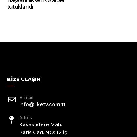
Başkanı İlksen Özalper
tutuklandı
BIZE ULAŞIN
E-mail
info@ilketv.com.tr
Adres
Kavaklıdere Mah.
Paris Cad. NO: 12 İç