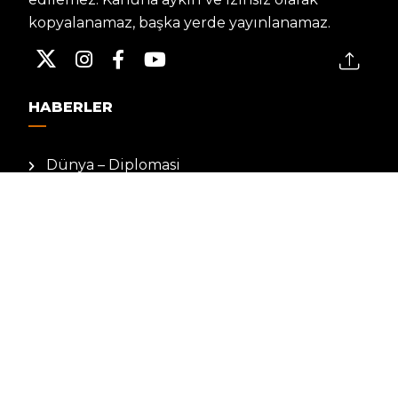
kopyalanamaz, başka yerde yayınlanamaz.
HABERLER
Dünya – Diplomasi
Kültür Sanat
Ekonomi – Emek
Bilim & Teknoloji
Spor
KVKK BILGILENDIRMESI