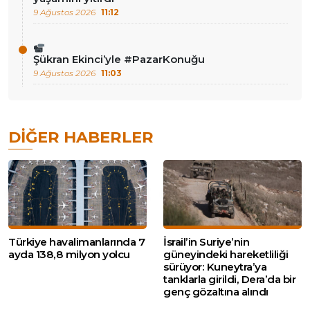
9 Ağustos 2026
11:12
Şükran Ekinci’yle #PazarKonuğu
9 Ağustos 2026
11:03
DIĞER HABERLER
Türkiye havalimanlarında 7
İsrail’in Suriye’nin
ayda 138,8 milyon yolcu
güneyindeki hareketliliği
sürüyor: Kuneytra’ya
tanklarla girildi, Dera’da bir
genç gözaltına alındı