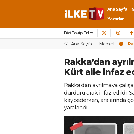
Ana Sayfa
Yazarlar
Bizi Takip Edin:
Ana Sayfa
Manşet
Rak
Rakka’dan ayrılm
Kürt aile infaz ed
Rakka’dan ayrılmaya çalışan 
durdurularak infaz edildi. Sa
kaybederken, aralarında ço
yaralandı.