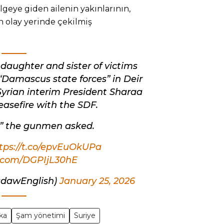
geye giden ailenin yakınlarının,
in olay yerinde çekilmiş
e, daughter and sister of victims
 “Damascus state forces” in Deir
yrian interim President Sharaa
asefire with the SDF.
?” the gunmen asked.
tps://t.co/epvEuOkUPa
r.com/DGPIjL30hE
udawEnglish)
January 25, 2026
ka
Şam yönetimi
Suriye