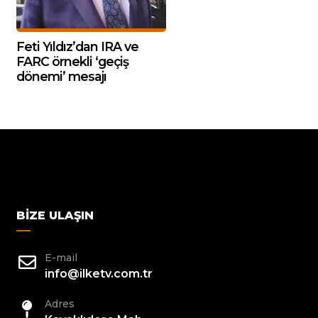
Feti Yıldız’dan IRA ve
FARC örnekli ‘geçiş
dönemi’ mesajı
BIZE ULAŞIN
E-mail
info@ilketv.com.tr
Adres