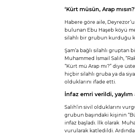
‘Kürt müsün, Arap mısın?’
Habere göre aile, Deyrezor’
bulunan Ebu Haşeb köyü mev
silahlı bir grubun kurduğu 
Şam’a bağlı silahlı gruptan b
Muhammed İsmail Salih, “Rakk
“Kürt mü Arap mı?” diye üst
hiçbir silahlı gruba ya da siya
olduklarını ifade etti.
İnfaz emri verildi, yaylım 
Salih’in sivil olduklarını vur
grubun başındaki kişinin “B
infaz başladı. İlk olarak Mu
vurularak katledildi. Ardında