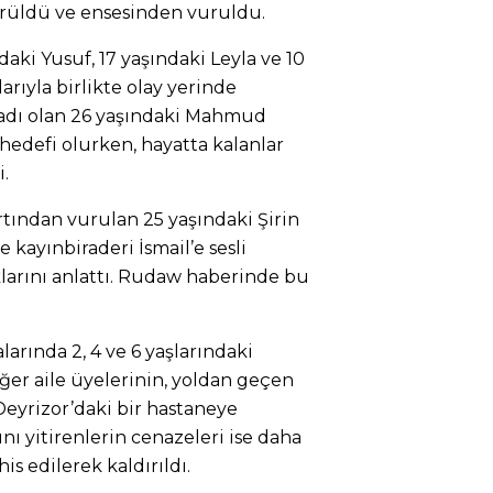
ürüldü ve ensesinden vuruldu.
aki Yusuf, 17 yaşındaki Leyla ve 10
arıyla birlikte olay yerinde
madı olan 26 yaşındaki Mahmud
edefi olurken, hayatta kalanlar
i.
ırtından vurulan 25 yaşındaki Şirin
kayınbiraderi İsmail’e sesli
larını anlattı. Rudaw haberinde bu
alarında 2, 4 ve 6 yaşlarındaki
er aile üyelerinin, yoldan geçen
Deyrizor’daki bir hastaneye
ını yitirenlerin cenazeleri ise daha
is edilerek kaldırıldı.