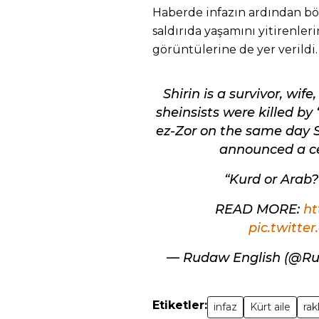
Haberde infazın ardından böl
saldırıda yaşamını yitirenler
görüntülerine de yer verildi.
Shirin is a survivor, wif
sheinsists were killed by
ez-Zor on the same day S
announced a ce
“Kurd or Arab
READ MORE:
ht
pic.twitte
— Rudaw English (@R
Etiketler:
infaz
Kürt aile
rak