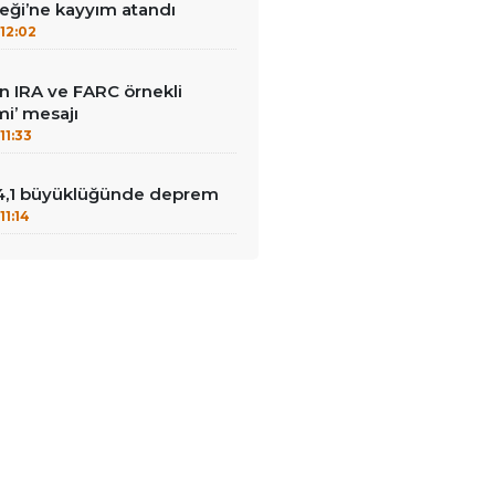
ği’ne kayyım atandı
12:02
dan IRA ve FARC örnekli
i’ mesajı
11:33
4,1 büyüklüğünde deprem
11:14