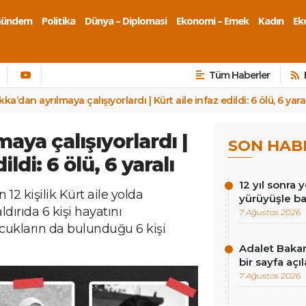
Gündem
Politika
Dünya – Diplomasi
Ekonomi – Emek
Kadın
Eko
Tüm Haberler
ka’dan ayrılmaya çalışıyorlardı | Kürt aile infaz edildi: 6 ölü, 6 yaral
aya çalışıyorlardı |
SON HAB
ildi: 6 ölü, 6 yaralı
12 yıl sonra 
12 kişilik Kürt aile yolda
yürüyüşle ba
ldırıda 6 kişi hayatını
7 Ağustos 2026
cukların da bulunduğu 6 kişi
Adalet Baka
bir sayfa açı
7 Ağustos 2026