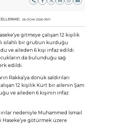
ELLENME:
26 OCAK 2026 09:11
aseke’ye gitmeye çalışan 12 kişilik
lı silahlı bir grubun kurduğu
 ve aileden 6 kişi infaz edildi.
 çocukların da bulunduğu sağ
rk edildi.
ın Rakka’ya dönük saldırıları
lışan 12 kişilik Kürt bir ailenin Şam
uğu ve aileden 6 kişinin infaz
dırılar nedeniyle Muhammed İsmail
sini Haseke’ye götürmek üzere