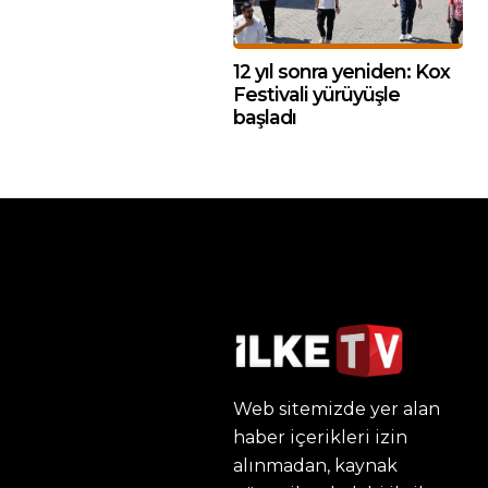
12 yıl sonra yeniden: Kox
Festivali yürüyüşle
başladı
Web sitemizde yer alan
haber içerikleri izin
alınmadan, kaynak