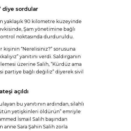
 diye sordular
un yaklaşık 90 kilometre kuzeyinde
kisinde, Şam yönetimine bağlı
kontrol noktasında durduruldu.
ir kişinin “Nerelisiniz?” sorusuna
alıyız” yanıtını verdi. Saldırganın
elemesi üzerine Salih, “Kürdüz ama
si partiye bağlı değiliz” diyerek sivil
ateşi açıldı
gulayan bu yanıtının ardından, silahlı
ütün yetişkinleri öldürün” emriyle
hammed İsmail Salih başından
n anne Sara Şahin Salih zorla