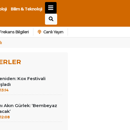
loji
Bilim & Teknoloji
Frekans Bilgileri
Canlı Yayın
ı
ERLER
yeniden: Kox Festivali
şladı
13:14
nı Akın Gürlek: ‘Bembeyaz
lacak’
12:08