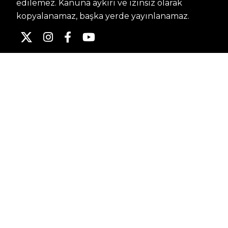
edilemez. Kanuna aykırı ve izinsiz olarak
kopyalanamaz, başka yerde yayınlanamaz.
HABERLER
Dünya – Diplomasi
Kültür Sanat
Ekonomi – Emek
Bilim & Teknoloji
Spor
KVKK BILGILENDIRMESI