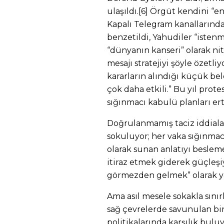
ulaşıldı.[6] Örgüt kendini “e
Kapalı Telegram kanallarınd
benzetildi, Yahudiler “isten
“dünyanın kanseri” olarak nite
mesajı stratejiyi şöyle özetl
kararların alındığı küçük b
çok daha etkili.” Bu yıl pro
sığınmacı kabulü planları erte
Doğrulanmamış taciz iddiala
sokuluyor; her vaka sığınmac
olarak sunan anlatıyı besleme
itiraz etmek giderek güçleşiy
görmezden gelmek” olarak ya
Ama asıl mesele sokakla sınırl
sağ çevrelerde savunulan bi
politikalarında karşılık bulu