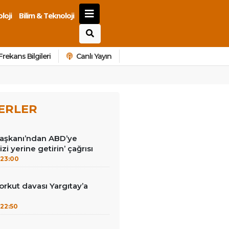
loji
Bilim & Teknoloji
Frekans Bilgileri
Canlı Yayın
ERLER
Başkanı’ndan ABD’ye
izi yerine getirin’ çağrısı
23:00
kut davası Yargıtay’a
22:50