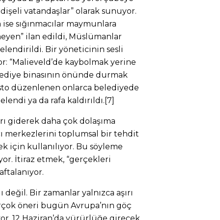
ndişeli vatandaşlar” olarak sunuyor.
a ise sığınmacılar maymunlara
meyen” ilan edildi, Müslümanlar
lendirildi. Bir yöneticinin sesli
iyor: “Malieveld’de kaybolmak yerine
elediye binasının önünde durmak
testo düzenlenen onlarca belediyede
lendi ya da rafa kaldırıldı.[7]
rı giderek daha çok dolaşıma
ı merkezlerini toplumsal bir tehdit
k için kullanılıyor. Bu söyleme
or. İtiraz etmek, “gerçekleri
ftalanıyor.
ı değil. Bir zamanlar yalnızca aşırı
rçok öneri bugün Avrupa’nın göç
yor. 12 Haziran’da yürürlüğe girecek