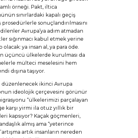
lı örneği. Pakt, iltica
nün sınırlardaki kapalı geçiş
 prosedürlerle sonuçlandırılmasını
dilenler Avrupa’ya adım atmadan
etler sığınmacı kabul etmek yerine
lacak: ya insan al, ya para öde.
n üçüncü ülkelerde kurulması da
lerle mülteci meselesini hem
ndi dışına taşıyor.
e düzenlenecek ikinci Avrupa
onun ideolojik çerçevesini görünür
emigrasyonu “ülkelerimizi parçalayan
 karşı yirmi ila otuz yıllık bir
mleri kapsıyor? Kaçak göçmenleri,
atandaşlık almış ama “yeterince
 Tartışma artık insanların nereden