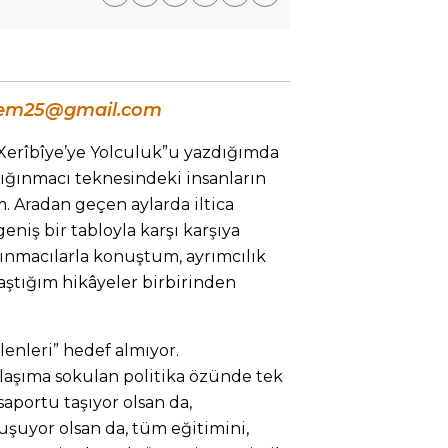
em25@gmail.com
 Xerîbîye’ye Yolculuk”u yazdığımda
sığınmacı teknesindeki insanların
 Aradan geçen aylarda iltica
eniş bir tabloyla karşı karşıya
ığınmacılarla konuştum, ayrımcılık
laştığım hikâyeler birbirinden
lenleri” hedef almıyor.
laşıma sokulan politika özünde tek
saportu taşıyor olsan da,
şuyor olsan da, tüm eğitimini,