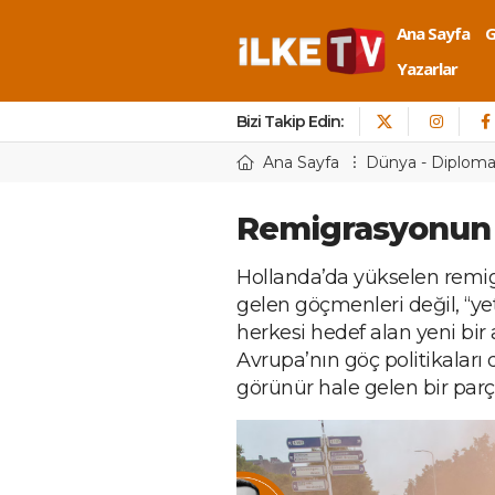
Ana Sayfa
Yazarlar
Bizi Takip Edin:
Ana Sayfa
Dünya - Diploma
Remigrasyonun
Hollanda’da yükselen remigr
gelen göçmenleri değil, “ye
herkesi hedef alan yeni bir a
Avrupa’nın göç politikala
görünür hale gelen bir parç