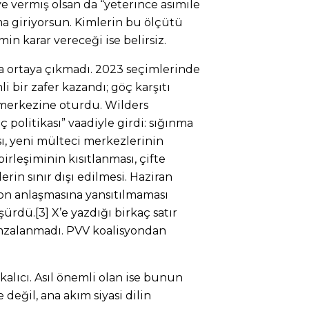
e vermiş olsan da “yeterince asimile
a giriyorsun. Kimlerin bu ölçütü
in karar vereceği ise belirsiz.
a ortaya çıkmadı. 2023 seçimlerinde
i bir zafer kazandı; göç karşıtı
 merkezine oturdu. Wilders
ç politikası” vaadiyle girdi: sığınma
, yeni mülteci merkezlerinin
irleşiminin kısıtlanması, çifte
in sınır dışı edilmesi. Haziran
yon anlaşmasına yansıtılmaması
rdü.[3] X’e yazdığı birkaç satır
imzalanmadı. PVV koalisyondan
kalıcı. Asıl önemli olan ise bunun
değil, ana akım siyasi dilin