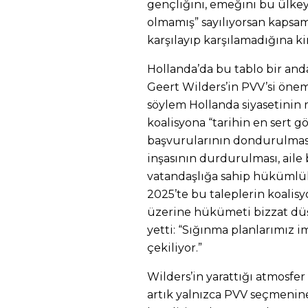
gençliğini, emeğini bu ülkey
olmamış” sayılıyorsan kapsam
karşılayıp karşılamadığına kim
Hollanda’da bu tablo bir and
Geert Wilders’in PVV’si öneml
söylem Hollanda siyasetinin
koalisyona “tarihin en sert gö
başvurularının dondurulması
inşasının durdurulması, aile b
vatandaşlığa sahip hükümlüler
2025’te bu taleplerin koalis
üzerine hükümeti bizzat düşü
yetti: “Sığınma planlarımız 
çekiliyor.”
Wilders’in yarattığı atmosfer 
artık yalnızca PVV seçmenine 