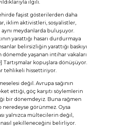
dıklarıyla ilgili.
şehirde faşist gösterilerden daha
, iklim aktivistleri, sosyalistler,
ar aynı meydanlarda buluşuyor.
kının yarattığı hasarı durdurmaya
anlar belirsizliğin yarattığı baskıyı
n dönemde yaşanan intihar vakaları
[9] Tartışmalar kopuşlara dönüşüyor.
ehlikeli hissettiriyor.
meselesi değil. Avrupa sağının
et ettiği, göç karşıtı söylemlerin
iği bir dönemdeyiz. Buna rağmen
o neredeyse görünmez. Oysa
sı yalnızca mültecilerin değil,
nasıl şekilleneceğini belirliyor.