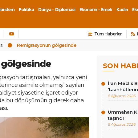
Gündem
Politika
Dünya – Diplomasi
Ekonomi – Emek
Kadın
Eko
Tüm Haberler
si
Remigrasyonun gölgesinde
 gölgesinde
SON HAB
asyon tartışmaları, yalnızca yeni
İran Meclis 
terince asimile olmamış” sayılan
‘taahhütlerin
idiyet siyasetine işaret ediyor.
6 Ağustos 2026
rı da bu dönüşümün giderek daha
ası.
Ummahan Kor
taşındı
6 Ağustos 2026