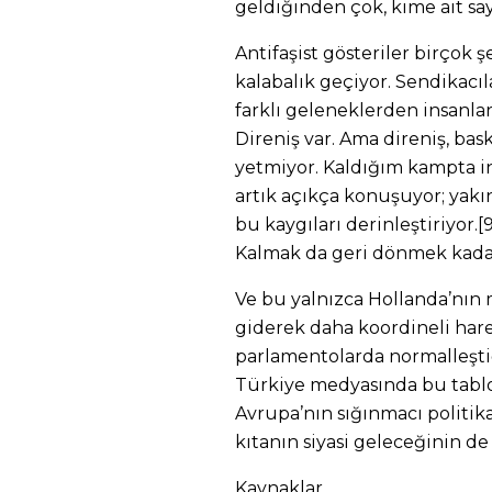
geldiğinden çok, kime ait sayıl
Antifaşist gösteriler birçok 
kalabalık geçiyor. Sendikacılar
farklı geleneklerden insanl
Direniş var. Ama direniş, bas
yetmiyor. Kaldığım kampta ins
artık açıkça konuşuyor; yakı
bu kaygıları derinleştiriyor.
Kalmak da geri dönmek kadar t
Ve bu yalnızca Hollanda’nın 
giderek daha koordineli harek
parlamentolarda normalleşt
Türkiye medyasında bu tabl
Avrupa’nın sığınmacı politika
kıtanın siyasi geleceğinin de 
Kaynaklar