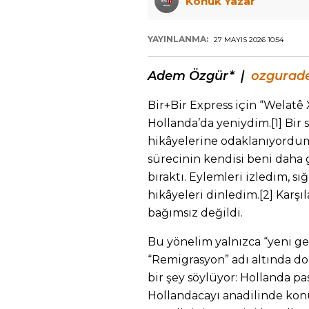
Konuk Yazar
YAYINLANMA:
27 MAYIS 2026 10:54
Adem Özgür* |
ozgurad
Bir+Bir Express için “Welatê
Hollanda’da yeniydim.[1] Bir 
hikâyelerine odaklanıyordum.
sürecinin kendisi beni daha g
bıraktı. Eylemleri izledim, s
hikâyeleri dinledim.[2] Karşı
bağımsız değildi.
Bu yönelim yalnızca “yeni ge
“Remigrasyon” adı altında do
bir şey söylüyor: Hollanda pa
Hollandacayı anadilinde konu