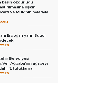
in basın özgürlüğü
raştırılmasına ilişkin
Parti ve MHP’nin oylarıyla
22:31
nı Erdoğan yarın Suudi
gidecek
22:28
ehir Belediyesi
: Veli Ağbaba’nın ağabeyi
dahil 2 tutuklama
22:20