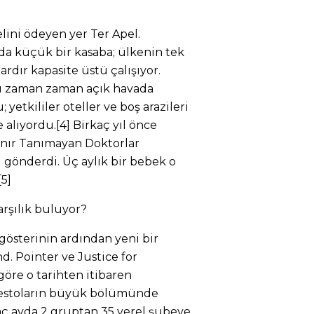
elini ödeyen yer Ter Apel.
a küçük bir kasaba; ülkenin tek
lardır kapasite üstü çalışıyor.
rı zaman zaman açık havada
etkililer oteller ve boş arazileri
 alıyordu.[4] Birkaç yıl önce
 Sınır Tanımayan Doktorlar
i gönderdi. Üç aylık bir bebek o
[5]
arşılık buluyor?
 gösterinin ardından yeni bir
d. Pointer ve Justice for
göre o tarihten itibaren
testoların büyük bölümünde
kaç ayda 2 gruptan 35 yerel şubeye