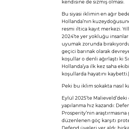
kendisine de sızmış olması.
Bu siyasi iklimin en ağır bed
Hollanda’nın kuzeydoğusund
resmi iltica kayıt merkezi. Yıl
2024’te yer yokluğu insanla
uyumak zorunda bırakıyordu; y
geçici barınak olarak devreye
koşullar o denli ağırlaştı ki
Hollanda’ya ilk kez saha ekib
koşullarda hayatını kaybetti.
Peki bu iklim sokakta nasıl k
Eylül 2025’te Malieveld’deki
yapılanma hız kazandı: Defen
Prosperity’nin araştırmasına 
düzenlenen göç karşıtı pro
Defend üyeleri yer aldı; bir