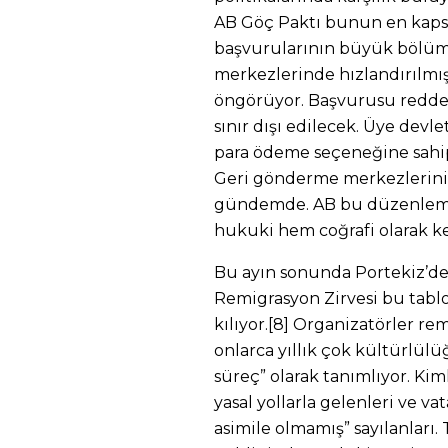
AB Göç Paktı bunun en kapsam
başvurularının büyük bölümü
merkezlerinde hızlandırılmış
öngörüyor. Başvurusu redde
sınır dışı edilecek. Üye devl
para ödeme seçeneğine sahip o
Geri gönderme merkezlerini
gündemde. AB bu düzenleme
hukuki hem coğrafi olarak ke
Bu ayın sonunda Portekiz’d
Remigrasyon Zirvesi bu tabl
kılıyor.[8] Organizatörler r
onlarca yıllık çok kültürlülüğe
süreç” olarak tanımlıyor. Ki
yasal yollarla gelenleri ve v
asimile olmamış” sayılanları.