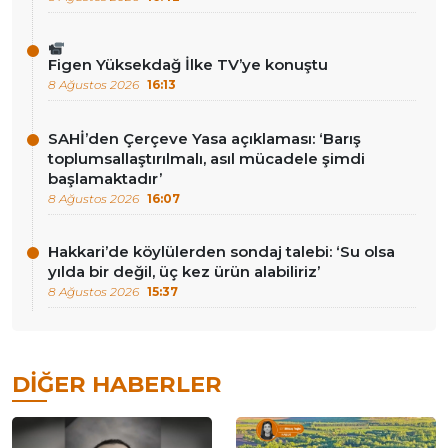
Figen Yüksekdağ İlke TV’ye konuştu
8 Ağustos 2026
16:13
SAHİ’den Çerçeve Yasa açıklaması: ‘Barış
toplumsallaştırılmalı, asıl mücadele şimdi
başlamaktadır’
8 Ağustos 2026
16:07
Hakkari’de köylülerden sondaj talebi: ‘Su olsa
yılda bir değil, üç kez ürün alabiliriz’
8 Ağustos 2026
15:37
DIĞER HABERLER