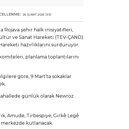
CELLENME:
26 ŞUBAT 2026 13:10
Rojava şehir halk inisiyatifleri,
ltür ve Sanat Hareketi (TEV-ÇAND)
Hareketi hazırlıklarını sürdürüyor.
omiteleri, planlama toplantılarını
gilere göre, 9 Mart’ta sokaklar
ek.
 mahallede günlük olarak Newroz
ik, Amude, Tirbespiye, Girkê Legê
 7 merkezde kutlanacak.