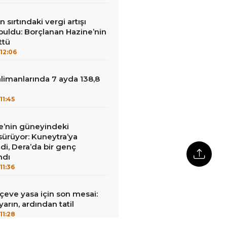
 sırtındaki vergi artışı
buldu: Borçlanan Hazine’nin
ttü
12:06
limanlarında 7 ayda 138,8
u
11:45
iye’nin güneyindeki
 sürüyor: Kuneytra’ya
ildi, Dera’da bir genç
ndı
11:36
rçeve yasa için son mesai:
arın, ardından tatil
11:28