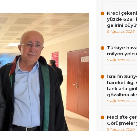
Kredi çekenin
yüzde 628’i 
gelirini büyü
9 Ağustos 2026
Türkiye hava
milyon yolc
9 Ağustos 2026
İsrail’in Sur
hareketliliği
tanklarla gir
gözaltına alı
9 Ağustos 2026
Meclis’te çe
Görüşmeler y
9 Ağustos 2026