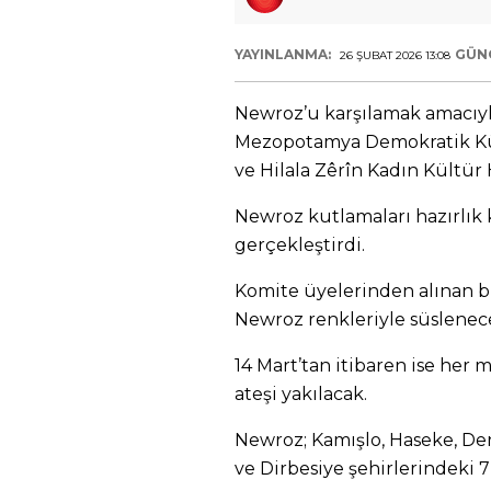
YAYINLANMA:
GÜN
26 ŞUBAT 2026 13:08
Newroz’u karşılamak amacıyla 
Mezopotamya Demokratik Kü
ve Hilala Zêrîn Kadın Kültür 
Newroz kutlamaları hazırlık k
gerçekleştirdi.
Komite üyelerinden alınan bil
Newroz renkleriyle süslenec
14 Mart’tan itibaren ise her
ateşi yakılacak.
Newroz; Kamışlo, Haseke, Der
ve Dirbesiye şehirlerindeki