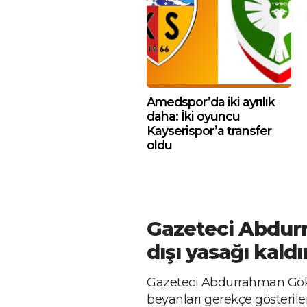
Amedspor’da iki ayrılık
daha: İki oyuncu
Kayserispor’a transfer
oldu
Gazeteci Abdur
dışı yasağı kaldır
Gazeteci Abdurrahman Gök, m
beyanları gerekçe gösteriler