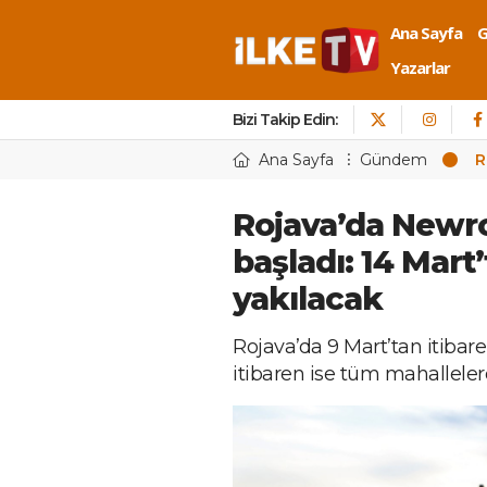
Ana Sayfa
Yazarlar
Bizi Takip Edin:
Ana Sayfa
Gündem
R
Rojava’da Newroz
başladı: 14 Mart’
yakılacak
Rojava’da 9 Mart’tan itibar
itibaren ise tüm mahalleler