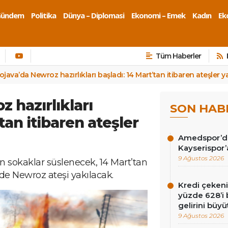
Gündem
Politika
Dünya – Diplomasi
Ekonomi – Emek
Kadın
Eko
Tüm Haberler
ojava’da Newroz hazırlıkları başladı: 14 Mart’tan itibaren ateşler y
 hazırlıkları
SON HAB
tan itibaren ateşler
Amedspor’da 
Kayserispor’
9 Ağustos 2026
en sokaklar süslenecek, 14 Mart’tan
de Newroz ateşi yakılacak.
Kredi çekenin
yüzde 628’i 
gelirini büyü
9 Ağustos 2026