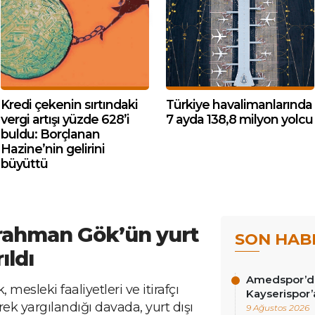
Kredi çekenin sırtındaki
Türkiye havalimanlarında
vergi artışı yüzde 628’i
7 ayda 138,8 milyon yolcu
buldu: Borçlanan
Hazine’nin gelirini
büyüttü
rahman Gök’ün yurt
SON HAB
ıldı
Amedspor’da 
esleki faaliyetleri ve itirafçı
Kayserispor’
ek yargılandığı davada, yurt dışı
9 Ağustos 2026