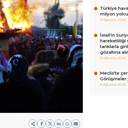
Türkiye hava
milyon yolc
9 Ağustos 2026
İsrail’in Sur
hareketliliği
tanklarla gir
gözaltına alı
9 Ağustos 2026
Meclis’te çe
Görüşmeler y
9 Ağustos 2026