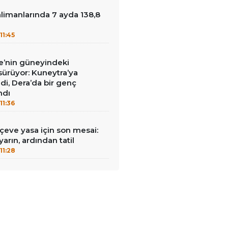
limanlarında 7 ayda 138,8
u
11:45
iye’nin güneyindeki
 sürüyor: Kuneytra’ya
ildi, Dera’da bir genç
ndı
11:36
rçeve yasa için son mesai:
arın, ardından tatil
11:28