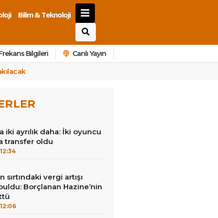
loji
Bilim & Teknoloji
Frekans Bilgileri
Canlı Yayın
akılacak
ERLER
iki ayrılık daha: İki oyuncu
a transfer oldu
12:34
 sırtındaki vergi artışı
buldu: Borçlanan Hazine’nin
ttü
12:06