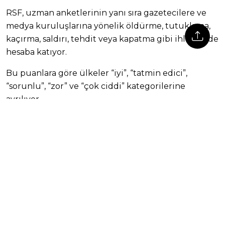
RSF, uzman anketlerinin yanı sıra gazetecilere ve
medya kuruluşlarına yönelik öldürme, tutuklama,
kaçırma, saldırı, tehdit veya kapatma gibi ihlalleri de
hesaba katıyor.
Bu puanlara göre ülkeler “iyi”, “tatmin edici”,
“sorunlu”, “zor” ve “çok ciddi” kategorilerine
ayrılıyor.
Etiketler:
basın özgürlüğü
RSF
rsf 2026 rapor
rsf basın özgürlüğü
türkiye basın özgürlüğü
İlke TV'yi, Google'da tercih edilen kaynak
olarak ekleyin
İlke TV’nin özel haberlerini ve güncel