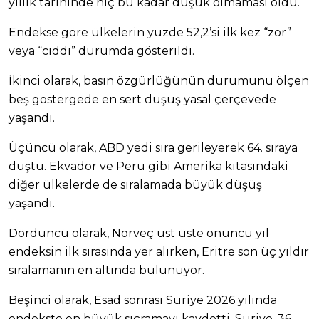
yıllık tarihinde hiç bu kadar düşük olmaması oldu.
Endekse göre ülkelerin yüzde 52,2’si ilk kez “zor”
veya “ciddi” durumda gösterildi.
İkinci olarak, basın özgürlüğünün durumunu ölçen
beş göstergede en sert düşüş yasal çerçevede
yaşandı.
Üçüncü olarak, ABD yedi sıra gerileyerek 64. sıraya
düştü. Ekvador ve Peru gibi Amerika kıtasındaki
diğer ülkelerde de sıralamada büyük düşüş
yaşandı.
Dördüncü olarak, Norveç üst üste onuncu yıl
endeksin ilk sırasında yer alırken, Eritre son üç yıldır
sıralamanın en altında bulunuyor.
Beşinci olarak, Esad sonrası Suriye 2026 yılında
endekste en büyük sıçramayı kaydetti. Suriye, 36