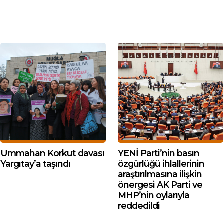
Ummahan Korkut davası
YENİ Parti’nin basın
Yargıtay’a taşındı
özgürlüğü ihlallerinin
araştırılmasına ilişkin
önergesi AK Parti ve
MHP’nin oylarıyla
reddedildi