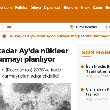
Gündem
Politika
Dünya – Diplomasi
Ekonomi – Emek
Kadın
Eko
Tüm Haberler
Rusya, 2036’ya kadar Ay’da nükleer enerji santrali kurmayı p
kadar Ay’da nükleer
SON HAB
kurmayı planlıyor
İran Meclis 
nın (Roscosmos) 2036’ya kadar
‘taahhütlerin
 kurmayı planladığı bildirildi
6 Ağustos 2026
Ummahan Kor
taşındı
6 Ağustos 2026