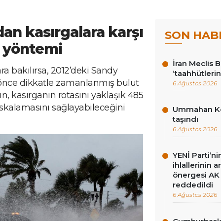
dan kasırgalara karşı
SON HAB
u’ yöntemi
İran Meclis 
ra bakılırsa, 2012’deki Sandy
‘taahhütlerin
 önce dikkatle zamanlanmış bulut
6 Ağustos 2026
, kasırganın rotasını yaklaşık 485
skalamasını sağlayabileceğini
Ummahan Kor
taşındı
6 Ağustos 2026
YENİ Parti’n
ihlallerinin a
önergesi AK 
reddedildi
6 Ağustos 2026