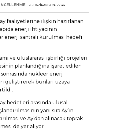
NCELLENME:
26 HAZIRAN 2026 22:44
y faaliyetlerine ilişkin hazırlanan
apıda enerji ihtiyacının
r enerji santrali kurulması hedefi
mı ve uluslararası işbirliği projeleri
inin planlandığına işaret edilen
sonrasında nükleer enerji
rı geliştirerek bunları uzaya
tildi.
ay hedefleri arasında ulusal
ndırılmasının yanı sıra Ay’ın
tırılması ve Ay’dan alınacak toprak
mesi de yer alıyor.