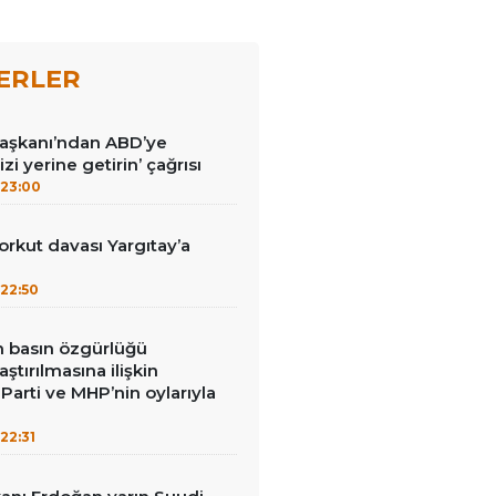
ERLER
Başkanı’ndan ABD’ye
izi yerine getirin’ çağrısı
23:00
kut davası Yargıtay’a
22:50
in basın özgürlüğü
raştırılmasına ilişkin
Parti ve MHP’nin oylarıyla
22:31