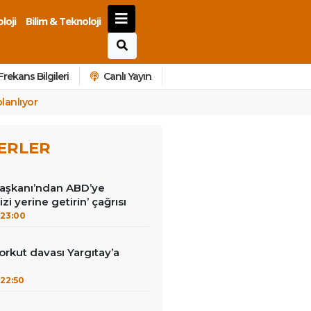
loji
Bilim & Teknoloji
Frekans Bilgileri
Canlı Yayın
lanlıyor
ERLER
Başkanı’ndan ABD’ye
izi yerine getirin’ çağrısı
23:00
kut davası Yargıtay’a
22:50