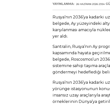
YAYINLANMA:
GÜ
26 HAZIRAN 2026 23:54
Rusya’nın 2036’ya kadarki uza
belgede, Ay yüzeyindeki alty
karşılanması amacıyla nüklee
yer aldı.
Santralin, Rusya’nın Ay progra
kapsamında hayata geçirilmes
belgede, Roscosmos’un 2036 
sistemine sahip taşıma araçla
göndermeyi hedeflediği belir
Rusya’nın 2036’ya kadarki uz
yörünge istasyonunun konuşla
insansız uzay araçlarıyla araş
örneklerinin Dünya’ya getiril