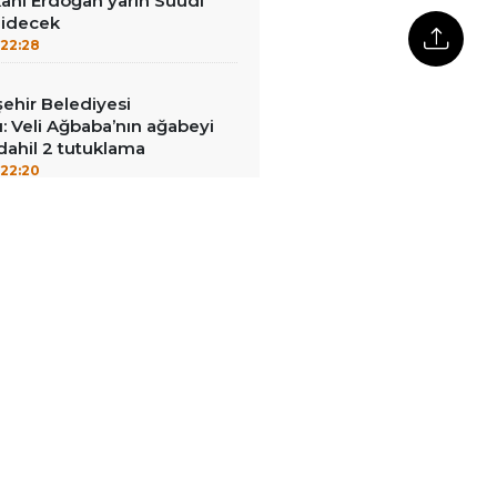
nı Erdoğan yarın Suudi
gidecek
22:28
ehir Belediyesi
: Veli Ağbaba’nın ağabeyi
dahil 2 tutuklama
22:20