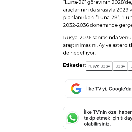
“Luna-26” görevinin 2028’de,
araçlarının da sırasıyla 202
planlanırken; “Luna-28”, “Lu
2032-2036 döneminde gerçek
Rusya, 2036 sonrasında Venüs 
araştırılmasını, Ay ve asteroi
de hedefliyor.
Etiketler:
rusya uzay
uzay
İlke TV'yi, Google'da
İlke TV’nin özel haber
takip etmek için tık
olabilirsiniz.