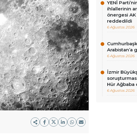
YENİ Parti’n
ihlallerinin a
önergesi AK 
reddedildi
6 Ağustos 2026
Cumhurbaşka
Arabistan’a 
6 Ağustos 2026
İzmir Büyükş
soruşturması
Hür Ağbaba 
6 Ağustos 2026