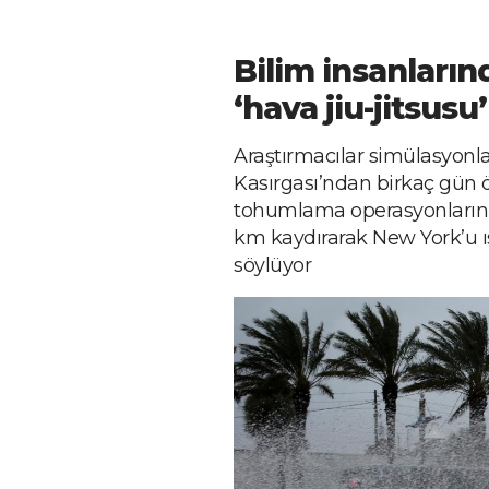
Bilim insanların
‘hava jiu-jitsus
Araştırmacılar simülasyonla
Kasırgası’ndan birkaç gün
tohumlama operasyonlarının
km kaydırarak New York’u ı
söylüyor