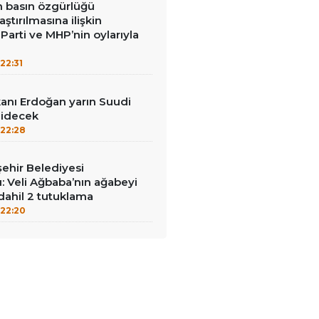
in basın özgürlüğü
raştırılmasına ilişkin
Parti ve MHP’nin oylarıyla
22:31
nı Erdoğan yarın Suudi
gidecek
22:28
ehir Belediyesi
: Veli Ağbaba’nın ağabeyi
dahil 2 tutuklama
22:20