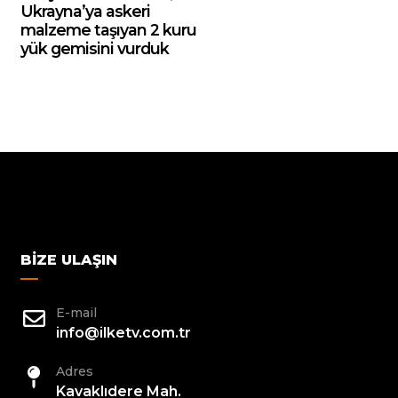
Ukrayna’ya askeri
malzeme taşıyan 2 kuru
yük gemisini vurduk
BIZE ULAŞIN
E-mail
info@ilketv.com.tr
Adres
Kavaklıdere Mah.