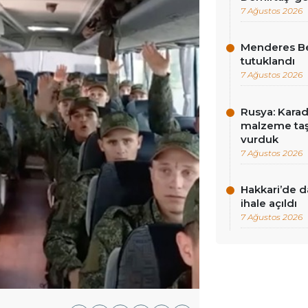
7 Ağustos 2026
Menderes Be
tutuklandı
7 Ağustos 2026
Rusya: Karad
malzeme taş
vurduk
7 Ağustos 2026
Hakkari’de d
ihale açıldı
7 Ağustos 2026