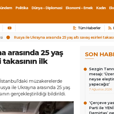
Gündem
Politika
Dünya – Diplomasi
Ekonomi – Emek
Kadın
Eko
Tüm Haberler
si
Rusya ile Ukrayna arasında 25 yaş altı savaş esirleri takası
a arasında 25 yaş
SON HAB
i takasının ilk
Sezgin Tanrı
mesajı: ‘Üz
neyse eleşti
e İstanbul’daki müzakerelerde
yapacağız’
usya ile Ukrayna arasında 25 yaş
7 Ağustos 2026
ının gerçekleştirildiği bildirildi.
‘Çerçeve ya
Parti ile YEN
Demirtaş’ ge