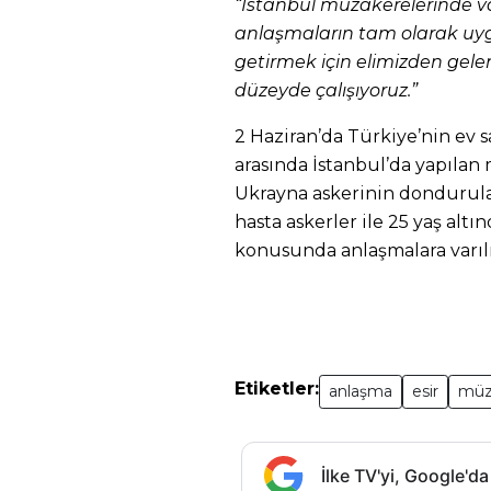
“İstanbul müzakerelerinde va
anlaşmaların tam olarak uyg
getirmek için elimizden gele
düzeyde çalışıyoruz.”
2 Haziran’da Türkiye’nin ev 
arasında İstanbul’da yapıla
Ukrayna askerinin dondurulan 
hasta askerler ile 25 yaş altın
konusunda anlaşmalara varılm
Etiketler:
anlaşma
esir
müz
İlke TV'yi, Google'da