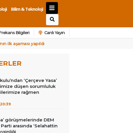
loji
Bilim & Teknoloji
Frekans Bilgileri
Canlı Yayın
nın ilk aşaması yapıldı
ERLER
kulu’ndan ‘Çerçeve Yasa’
erimize düşen sorumluluk
rilerimize rağmen
20:39
sa’ görüşmelerinde DEM
İ Parti arasında ‘Selahattin
rginliği