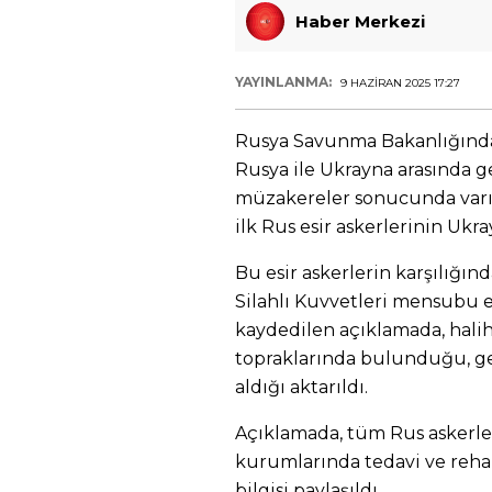
Haber Merkezi
YAYINLANMA:
9 HAZIRAN 2025 17:27
Rusya Savunma Bakanlığından
Rusya ile Ukrayna arasında 
müzakereler sonucunda varıl
ilk Rus esir askerlerinin Ukra
Bu esir askerlerin karşılığın
Silahlı Kuvvetleri mensubu es
kaydedilen açıklamada, halih
topraklarında bulunduğu, ger
aldığı aktarıldı.
Açıklamada, tüm Rus askerler
kurumlarında tedavi ve rehab
bilgisi paylaşıldı.