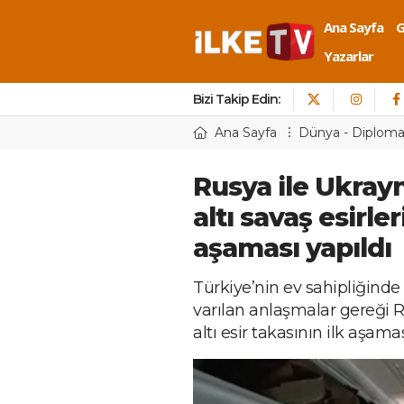
Ana Sayfa
Yazarlar
Bizi Takip Edin:
Ana Sayfa
Dünya - Diploma
Rusya ile Ukrayn
altı savaş esirler
aşaması yapıldı
Türkiye’nin ev sahipliğind
varılan anlaşmalar gereği R
altı esir takasının ilk aşamas