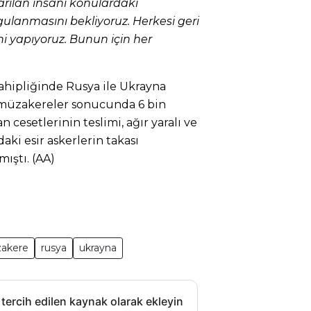
rılan insani konulardaki
ulanmasını bekliyoruz. Herkesi geri
ni yapıyoruz. Bunun için her
sahipliğinde Rusya ile Ukrayna
n müzakereler sonucunda 6 bin
cesetlerinin teslimi, ağır yaralı ve
daki esir askerlerin takası
ıştı. (AA)
akere
rusya
ukrayna
 tercih edilen kaynak olarak ekleyin