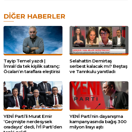
DIĞER HABERLER
Tayip Temel yazdı |
Selahattin Demirtaş
İmralı’da tek kişilik satranç:
serbest kalacak mı? Beştaş
Öcalan’ın taraflara eleştirisi
ve Tanrıkulu yanıtladı
YENİ Parti’li Murat Emir
YENİ Parti’nin dayanışma
‘Geçmişte nerdesysek
kampanyasında bağış 300
oradayız’ dedi, İYİ Parti’den
milyon lirayı aştı