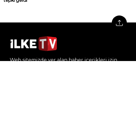
tepki geldi
Web sitemizde yer alan haber içerikleri izin
alınmadan, kaynak gösterilerek dahi iktibas
edilemez. Kanuna aykırı ve izinsiz olarak
kopyalanamaz, başka yerde yayınlanamaz.
HABERLER
Dünya – Diplomasi