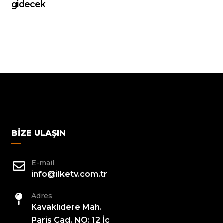
gidecek
BIZE ULAŞIN
E-mail
info@ilketv.com.tr
Adres
Kavaklıdere Mah.
Paris Cad. NO: 12 İç