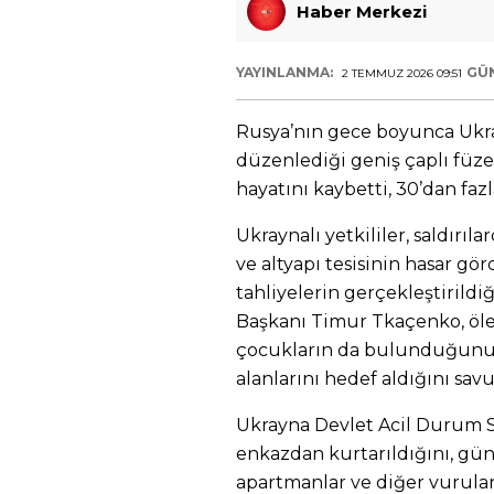
Haber Merkezi
YAYINLANMA:
GÜ
2 TEMMUZ 2026 09:51
Rusya’nın gece boyunca Ukra
düzenlediği geniş çaplı füze 
hayatını kaybetti, 30’dan fazl
Ukraynalı yetkililer, saldırı
ve altyapı tesisinin hasar g
tahliyelerin gerçekleştirildiği
Başkanı Timur Tkaçenko, öle
çocukların da bulunduğunu b
alanlarını hedef aldığını sav
Ukrayna Devlet Acil Durum Se
enkazdan kurtarıldığını, gü
apartmanlar ve diğer vurula