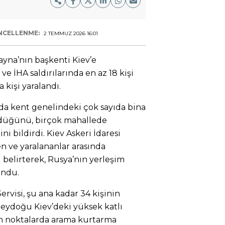
NCELLENME:
2 TEMMUZ 2026 16:01
yna’nın başkenti Kiev’e
ve İHA saldırılarında en az 18 kişi
a kişi yaralandı.
larda kent genelindeki çok sayıda bina
ördüğünü, birçok mahallede
ni bildirdi. Kiev Askeri İdaresi
n ve yaralananlar arasında
elirterek, Rusya’nın yerleşim
undu.
rvisi, şu ana kadar 34 kişinin
neydoğu Kiev’deki yüksek katlı
n noktalarda arama kurtarma