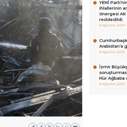
YENİ Parti’n
ihlallerinin a
önergesi AK 
reddedildi
6 Ağustos 2026
Cumhurbaşka
Arabistan’a 
6 Ağustos 2026
İzmir Büyükş
soruşturması
Hür Ağbaba 
6 Ağustos 2026