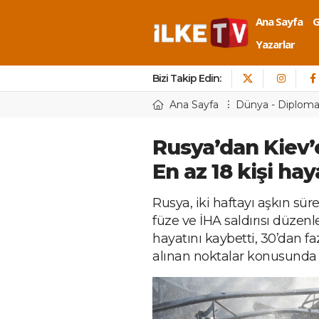
Ana Sayfa
Yazarlar
Bizi Takip Edin:
Ana Sayfa
Dünya - Diploma
Rusya’dan Kiev’e
En az 18 kişi hay
Rusya, iki haftayı aşkın sür
füze ve İHA saldırısı düzenle
hayatını kaybetti, 30’dan faz
alınan noktalar konusunda f