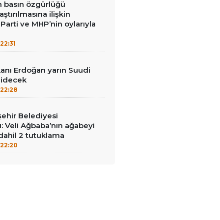
in basın özgürlüğü
raştırılmasına ilişkin
Parti ve MHP’nin oylarıyla
22:31
nı Erdoğan yarın Suudi
gidecek
22:28
ehir Belediyesi
: Veli Ağbaba’nın ağabeyi
dahil 2 tutuklama
22:20