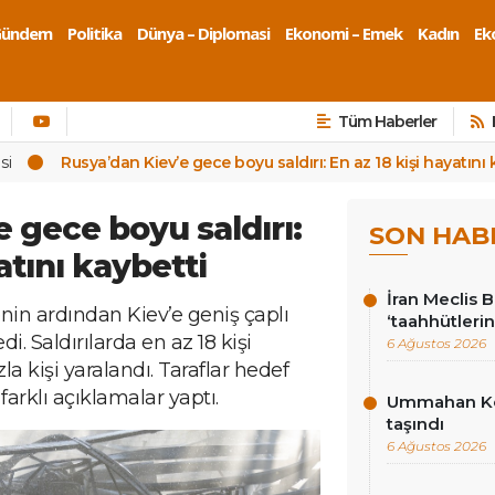
Gündem
Politika
Dünya – Diplomasi
Ekonomi – Emek
Kadın
Eko
Tüm Haberler
si
Rusya’dan Kiev’e gece boyu saldırı: En az 18 kişi hayatını 
 gece boyu saldırı:
SON HAB
atını kaybetti
İran Meclis 
enin ardından Kiev’e geniş çaplı
‘taahhütlerin
di. Saldırılarda en az 18 kişi
6 Ağustos 2026
la kişi yaralandı. Taraflar hedef
arklı açıklamalar yaptı.
Ummahan Kor
taşındı
6 Ağustos 2026