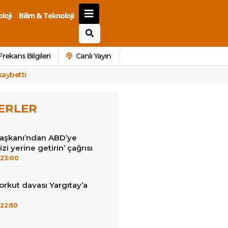
loji
Bilim & Teknoloji
Frekans Bilgileri
Canlı Yayın
kaybetti
ERLER
Başkanı’ndan ABD’ye
izi yerine getirin’ çağrısı
23:00
kut davası Yargıtay’a
22:50