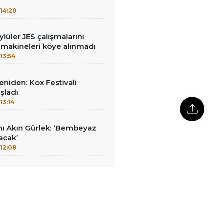
14:20
lüler JES çalışmalarını
 makineleri köye alınmadı
13:54
yeniden: Kox Festivali
şladı
13:14
nı Akın Gürlek: ‘Bembeyaz
lacak’
12:08