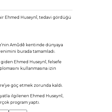
şair Ehmed Huseynî, tedavi gördüğü
ye’nin Amûdê kentinde dünyaya
renimini burada tamamladı.
a giden Ehmed Huseynî, felsefe
plomasını kullanmasına izin
re’ye göç etmek zorunda kaldı.
iyatla ilgilenen Ehmed Huseynî,
rçok program yaptı.