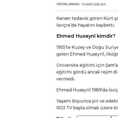
YAYINLANMA:
10 MART 2026 16:11
Kanser tedavisi gören Kürt 
İsviçre’de hayatını kaybetti.
Ehmed Huseynî kimdir?
1955’te Kuzey ve Doğu Suri
gelen Ehmed Huseynî, ilköğ
Üniversite eğitimi için Şam’
eğitimi gördü ancak rejim di
vermedi.
Ehmed Huseynî 1989’da İsviç
Yaşamı boyunca şiir ve edeb
ROJ TV başta olmak üzere bi