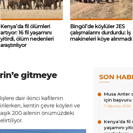
Kenya’da fil ölümleri
Bingöl’de köylüler JES
artıyor: 16 fil yaşamını
çalışmalarını durdurdu: İş
yitirdi, ölüm nedenleri
makineleri köye alınmadı
araştırılıyor
frin’e gitmeye
SON HAB
Musa Anter d
şlere dair ikinci kafilenin
için başvuru
dirilerken, kentin çevre köyleri ve
7 Ağustos 2026
laşık 200 ailenin önümüzdeki
irtiliyor.
Kenya’da fil ö
yaşamını yit