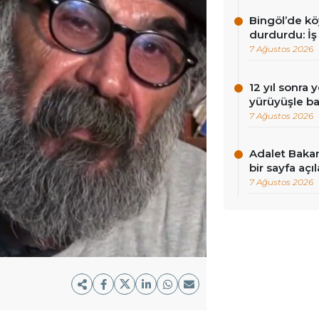
Bingöl’de köy
durdurdu: İş
7 Ağustos 2026
12 yıl sonra 
yürüyüşle ba
7 Ağustos 2026
Adalet Baka
bir sayfa açı
7 Ağustos 2026