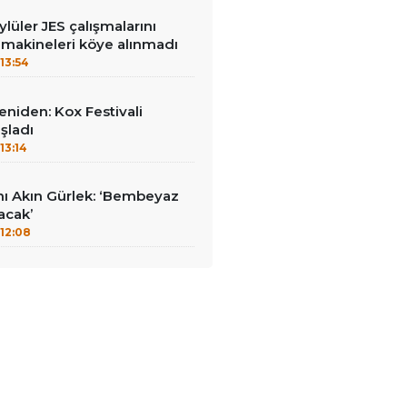
lüler JES çalışmalarını
 makineleri köye alınmadı
13:54
yeniden: Kox Festivali
şladı
13:14
nı Akın Gürlek: ‘Bembeyaz
lacak’
12:08