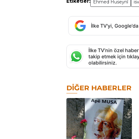
Etiketler:
Ehmed Huseynî
is
İlke TV'yi, Google'da
İlke TV’nin özel haber
takip etmek için tık
olabilirsiniz.
DIĞER HABERLER