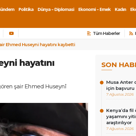
Gündem
Politika
Dünya – Diplomasi
Ekonomi – Emek
Kadın
Eko
Tüm Haberler
air Ehmed Huseyni hayatını kaybetti
yni hayatını
SON HAB
Musa Anter d
i gören şair Ehmed Huseynî
için başvuru
7 Ağustos 2026
Kenya’da fil ö
yaşamını yit
araştırılıyor
7 Ağustos 2026