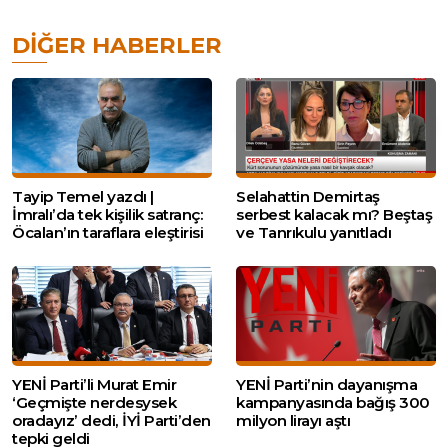
DIĞER HABERLER
Tayip Temel yazdı |
Selahattin Demirtaş
İmralı’da tek kişilik satranç:
serbest kalacak mı? Beştaş
Öcalan’ın taraflara eleştirisi
ve Tanrıkulu yanıtladı
YENİ Parti’li Murat Emir
YENİ Parti’nin dayanışma
‘Geçmişte nerdesysek
kampanyasında bağış 300
oradayız’ dedi, İYİ Parti’den
milyon lirayı aştı
tepki geldi