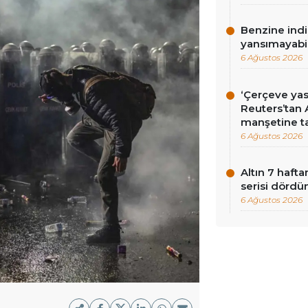
Benzine ind
yansımayabil
6 Ağustos 2026
‘Çerçeve yas
Reuters’tan 
manşetine ta
6 Ağustos 2026
Altın 7 hafta
serisi dördü
6 Ağustos 2026