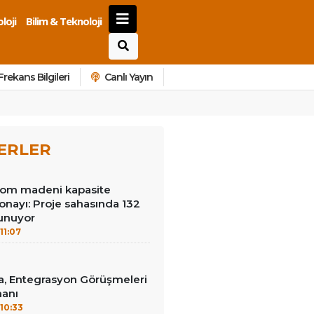
loji
Bilim & Teknoloji
Frekans Bilgileri
Canlı Yayın
ERLER
rom madeni kapasite
 onayı: Proje sahasında 132
lunuyor
11:07
a, Entegrasyon Görüşmeleri
anı
10:33