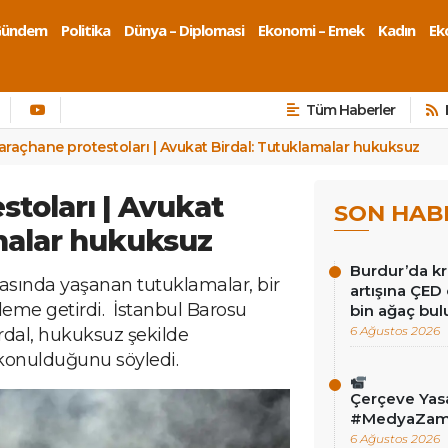
Gündem
Politika
Dünya – Diplomasi
Ekonomi – Emek
Kadın
Eko
Tüm Haberler
araçhane protestoları | Avukat Birdal: Tutuklamalar hukuksuz
stoları | Avukat
SON HAB
malar hukuksuz
Burdur’da k
rasında yaşanan tutuklamalar, bir
artışına ÇED
eme getirdi. İstanbul Barosu
bin ağaç bu
6 Ağustos 2026
dal, hukuksuz şekilde
konulduğunu söyledi.
Çerçeve Yas
#MedyaZam
6 Ağustos 2026