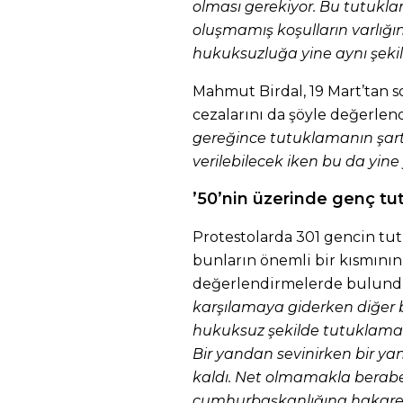
olması gerekiyor. Bu tutukla
oluşmamış koşulların varlığı
hukuksuzluğa yine aynı şekil
Mahmut Birdal, 19 Mart’tan 
cezalarını da şöyle değerlend
gereğince tutuklamanın şart
verilebilecek iken bu da yine
’50’nin üzerinde genç tu
Protestolarda 301 gencin tutu
bunların önemli bir kısmının t
değerlendirmelerde bulund
karşılamaya giderken diğer bi
hukuksuz şekilde tutuklama
Bir yandan sevinirken bir ya
kaldı. Net olmamakla berabe
cumhurbaşkanlığına hakarett