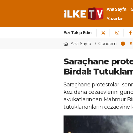
Ana Sayfa
Yazarlar
Bizi Takip Edin:
Ana Sayfa
Gündem
S
Saraçhane prote
Birdal: Tutukla
Saraçhane protestoları son
kez daha cezaevlerini günd
avukatlarından Mahmut Bir
tutuklananların cezaevine 