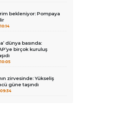
irim bekleniyor: Pompaya
ir
10:14
a’ dünya basında:
AP’ye birçok kuruluş
şıdı
10:05
nın zirvesinde: Yükseliş
ncü güne taşındı
09:34