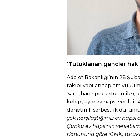
‘Tutuklanan gençler hak ihl
Adalet Bakanlığı’nın 28 Şubat
takibi yapılan toplam yükümlü
Saraçhane protestoları ile ç
kelepçeyle ev hapsi verildi.
denetimli serbestlik durumun
çok karşılaştığımız ev hapsi 
Çünkü ev hapsinin verilebil
Kanununa göre (CMK) tutukl