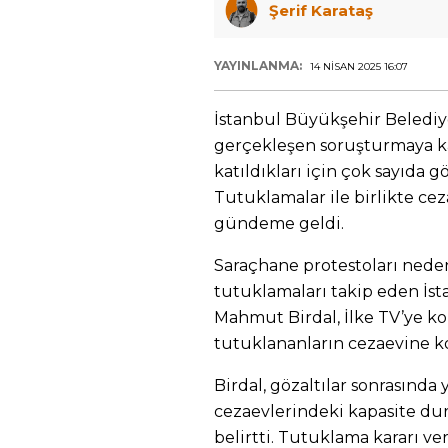
Şerif Karataş
YAYINLANMA:
14 NISAN 2025 16:07
İstanbul Büyükşehir Belediyes
gerçekleşen soruşturmaya kar
katıldıkları için çok sayıda 
Tutuklamalar ile birlikte cez
gündeme geldi.
Saraçhane protestoları neden
tutuklamaları takip eden İs
Mahmut Birdal, İlke TV’ye ko
tutuklananların cezaevine 
Birdal, gözaltılar sonrasında
cezaevlerindeki kapasite 
belirtti. Tutuklama kararı ver