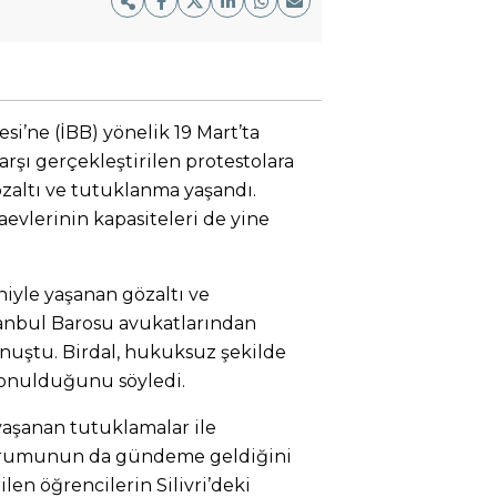
i’ne (İBB) yönelik 19 Mart’ta
şı gerçekleştirilen protestolara
gözaltı ve tutuklanma yaşandı.
aevlerinin kapasiteleri de yine
iyle yaşanan gözaltı ve
tanbul Barosu avukatlarından
nuştu. Birdal, hukuksuz şekilde
konulduğunu söyledi.
 yaşanan tutuklamalar ile
durumunun da gündeme geldiğini
ilen öğrencilerin Silivri’deki