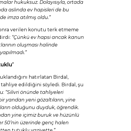
malar hukuksuz. Dolayısıyla, ortada
nda aslında ev hapisleri de bu
de imza atılmış oldu.”
sonra verilen konutu terk etmeme
irdi:
“Çünkü ev hapsi ancak kanun
larının oluşması halinde
 yapılmadı.”
tuklu’
klandığını hatırlatan Birdal,
ahliye edildiğini söyledi. Birdal, şu
u:
“Silivri önünde tahliyeleri
r yandan yeni gözaltıların, yine
ların olduğunu duyduk, öğrendik.
ndan yine içimiz buruk ve hüzünlü
r 50’nin üzerinde genç halen
en tutuklu vaziyette.”