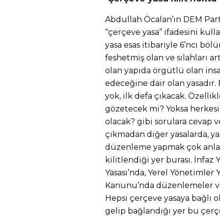
Abdullah Öcalan’ın DEM Part
“çerçeve yasa” ifadesini kul
yasa esas itibariyle 6’ncı böl
feshetmiş olan ve silahları 
olan yapıda örgütlü olan ins
edeceğine dair olan yasadır.
yok, ilk defa çıkacak. Özelli
gözetecek mi? Yoksa herkesi
olacak? gibi sorulara cevap 
çıkmadan diğer yasalarda, ya
düzenleme yapmak çok anlaml
kilitlendiği yer burası. İnfaz
Yasası’nda, Yerel Yönetimler 
Kanunu’nda düzenlemeler ve 
Hepsi çerçeve yasaya bağlı o
gelip bağlandığı yer bu çerç