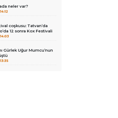
ada neler var?
14:12
ival coşkusu: Tatvan’da
o’da 12 sonra Kox Festivali
14:03
nı Gürlek Uğur Mumcu’nun
üştü
13:35