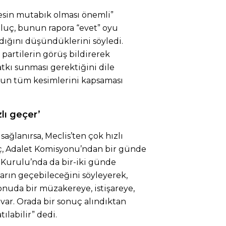
in mutabık olması önemli”
luç, bunun rapora “evet” oyu
dığını düşündüklerini söyledi.
partilerin görüş bildirerek
atkı sunması gerektiğini dile
mun tüm kesimlerini kapsaması
zlı geçer’
ağlanırsa, Meclis’ten çok hızlı
ç, Adalet Komisyonu’ndan bir günde
 Kurulu’nda da bir-iki günde
arın geçebileceğini söyleyerek,
konuda bir müzakereye, istişareye,
ç var. Orada bir sonuç alındıktan
ılabilir” dedi.