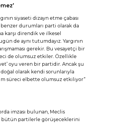
demez’
rgının siyaseti dizayn etme çabası
 benzer durumları parti olarak da
a karşı direndik ve ilkesel
gün de aynı tutumdayız. Yargının
arışmaması gerekir. Bu vesayetçi bir
reci de olumsuz etkiler. Özellikle
et’ oyu veren bir partidir. Ancak şu
 doğal olarak kendi sorunlarıyla
m süreci elbette olumsuz etkiliyor”
e
aporda imzası bulunan, Meclis
 bütün partilerle görüşeceklerini