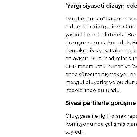
‘Yargı siyaseti dizayn e
“Mutlak butlan” kararının ya
olduğunu dile getiren Oluç,
yaşadıklarını belirterek, “Bun
duruşumuzu da koruduk. Bu
demokratik siyaset alanına k
anlayıştır. Bu tür adımlar sü
CHP rapora katkı sunan ve ‘ev
anda süreci tartışmak yerine
meşgul oluyorlar ve bu duru
ifadelerinde bulundu.
Siyasi partilerle görüşm
Oluç, yasa ile ilgili olarak r
Komisyonu’nda çalışmış olan
söyledi.