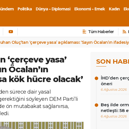
Gündem
Politika
Dünya – Diplomasi
Ekonomi – Emek
Kadın
Eko
Tüm Haberler
uhan Oluç’tan ‘çerçeve yasa’ açıklaması: ‘Sayın Öcalan’ın ifadesi
n ‘çerçeve yasa’
SON HAB
ın Öcalan’ın
sa kök hücre olacak’
İHD’den çer
öneri
6 Ağustos 2026
den sürece dair yasal
rektiğini söyleyen DEM Parti’li
Beş ilde orm
de ön mutabakat sağlanırsa,
netleşti: 58 
edi.
6 Ağustos 2026