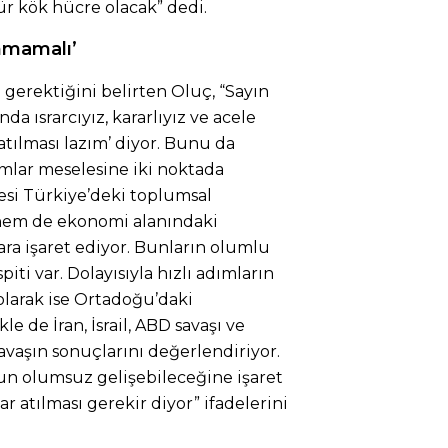
tür kök hücre olacak” dedi.
ınmamalı’
gerektiğini belirten Oluç, “Sayın
a ısrarcıyız, kararlıyız ve acele
 atılması lazım’ diyor. Bunu da
ımlar meselesine iki noktada
esi Türkiye’deki toplumsal
hem de ekonomi alanındaki
ara işaret ediyor. Bunların olumlu
iti var. Dolayısıyla hızlı adımların
 olarak ise Ortadoğu’daki
le de İran, İsrail, ABD savaşı ve
avaşın sonuçlarını değerlendiriyor.
n olumsuz gelişebileceğine işaret
r atılması gerekir diyor” ifadelerini