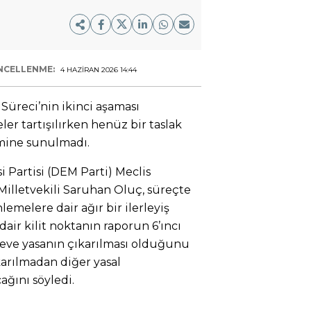
NCELLENME:
4 HAZIRAN 2026 14:44
Süreci’nin ikinci aşaması
r tartışılırken henüz bir taslak
mine sunulmadı.
i Partisi (DEM Parti) Meclis
illetvekili Saruhan Oluç, süreçte
emelere dair ağır bir ilerleyiş
dair kilit noktanın raporun 6’ıncı
eve yasanın çıkarılması olduğunu
karılmadan diğer yasal
ğını söyledi.
’