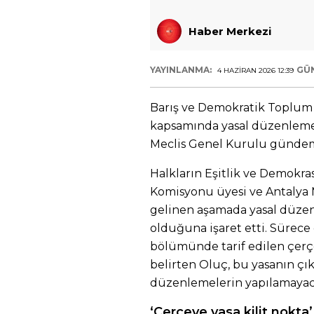
Haber Merkezi
YAYINLANMA:
GÜ
4 HAZIRAN 2026 12:39
Barış ve Demokratik Toplum 
kapsamında yasal düzenlemele
Meclis Genel Kurulu günde
Halkların Eşitlik ve Demokras
Komisyonu üyesi ve Antalya M
gelinen aşamada yasal düzenl
olduğuna işaret etti. Sürece 
bölümünde tarif edilen çerç
belirten Oluç, bu yasanın çı
düzenlemelerin yapılamayaca
‘Çerçeve yasa kilit nokta