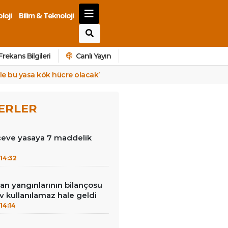
loji
Bilim & Teknoloji
Frekans Bilgileri
Canlı Yayın
yle bu yasa kök hücre olacak’
ERLER
çeve yasaya 7 maddelik
14:32
an yangınlarının bilançosu
ev kullanılamaz hale geldi
14:14