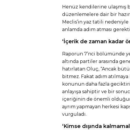
Henüz kendilerine ulaşmış bir
düzenlemelere dair bir hazır
Meclis’in yaz tatili nedeniyl
anlamda adım atması gerekti
‘İçerik de zaman kadar 
Raporun 7’nci bölümünde yer
altında partiler arasında g
hatırlatan Oluç, “Ancak büt
bitmez. Fakat adım atılmaya 
konunun daha fazla gecikti
anlayışa sahiptir ve bir sonuc
içeriğinin de önemli olduğu
ayrım yapmayan herkesi kapsa
vurguladı.
‘Kimse dışında kalmamal