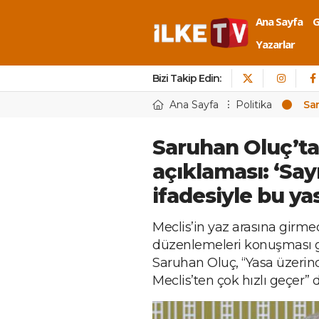
Ana Sayfa
Yazarlar
Bizi Takip Edin:
Ana Sayfa
Politika
Sar
Saruhan Oluç’ta
açıklaması: ‘Say
ifadesiyle bu ya
Meclis’in yaz arasına girme
düzenlemeleri konuşması ge
Saruhan Oluç, “Yasa üzerin
Meclis’ten çok hızlı geçer” d