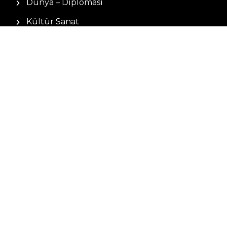
Dünya – Diplomasi
Kültür Sanat
Ekonomi – Emek
Bilim & Teknoloji
Spor
KVKK BILGILENDIRMESI
Kamera Aydınlatma Metni
Hizmet Şartları
Çerez Politikası
Müşteri Aydınlatma Metni
Kişisel Verileri Koruma Kanunu