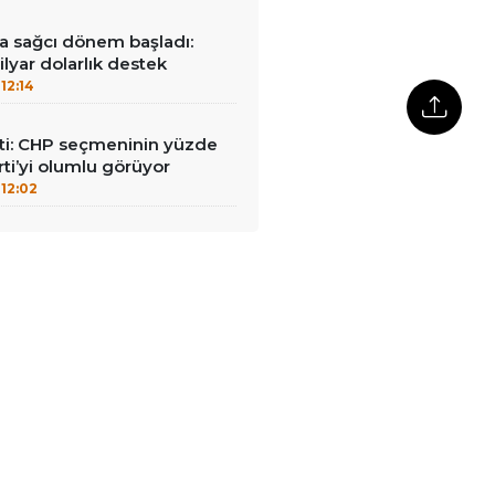
a sağcı dönem başladı:
lyar dolarlık destek
12:14
i: CHP seçmeninin yüzde
rti’yi olumlu görüyor
12:02