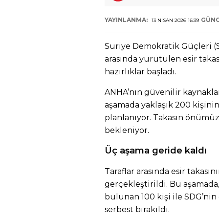
YAYINLANMA:
GÜNC
13 NISAN 2026 16:39
Suriye Demokratik Güçleri (
arasında yürütülen esir tak
hazırlıklar başladı.
ANHA’nın güvenilir kaynaklar
aşamada yaklaşık 200 kişinin 
planlanıyor. Takasın önümüz
bekleniyor.
Üç aşama geride kaldı
Taraflar arasında esir takasın
gerçekleştirildi. Bu aşamada
bulunan 100 kişi ile SDG’nin e
serbest bırakıldı.