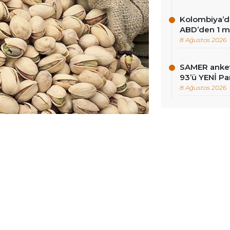
Kolombiya’d
ABD’den 1 mi
8 Ağustos 2026
SAMER anket
93’ü YENİ Pa
8 Ağustos 2026