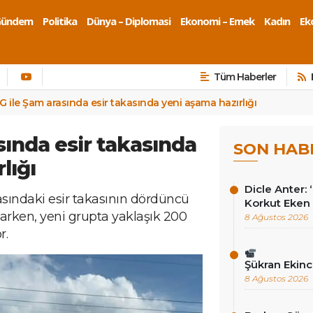
Gündem
Politika
Dünya – Diplomasi
Ekonomi – Emek
Kadın
Eko
Tüm Haberler
G ile Şam arasında esir takasında yeni aşama hazırlığı
sında esir takasında
SON HAB
lığı
Dicle Anter:
sındaki esir takasının dördüncü
Korkut Eken 
larken, yeni grupta yaklaşık 200
8 Ağustos 2026
r.
Şükran Ekinc
8 Ağustos 2026