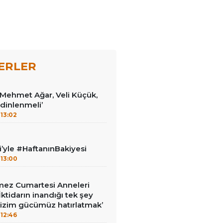
ERLER
 ‘Mehmet Ağar, Veli Küçük,
dinlenmeli’
13:02
i’yle #HaftanınBakiyesi
13:00
ez Cumartesi Anneleri
ktidarın inandığı tek şey
bizim gücümüz hatırlatmak’
12:46