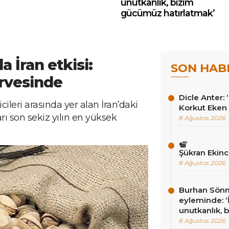
unutkanlık, bizim
gücümüz hatırlatmak’
a İran etkisi:
SON HAB
zirvesinde
Dicle Anter:
cileri arasında yer alan İran’daki
Korkut Eken 
arı son sekiz yılın en yüksek
8 Ağustos 2026
Şükran Ekinc
8 Ağustos 2026
Burhan Sönm
eyleminde: ‘İ
unutkanlık, 
8 Ağustos 2026