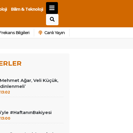
loji
Bilim & Teknoloji
Frekans Bilgileri
Canlı Yayın
ERLER
 ‘Mehmet Ağar, Veli Küçük,
dinlenmeli’
13:02
i’yle #HaftanınBakiyesi
13:00