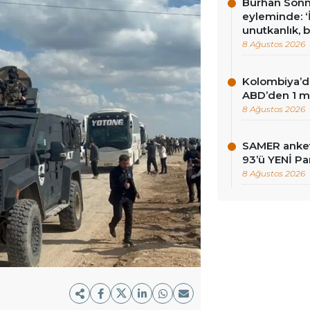
Burhan Sönm
eyleminde: ‘İ
unutkanlık, 
8 Ağustos 2026
Kolombiya’d
ABD’den 1 mi
8 Ağustos 2026
SAMER anket
93’ü YENİ Pa
8 Ağustos 2026