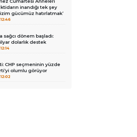
ez Cumartesi Anneleri
ktidarın inandığı tek şey
bizim gücümüz hatırlatmak’
12:46
a sağcı dönem başladı:
lyar dolarlık destek
12:14
i: CHP seçmeninin yüzde
rti’yi olumlu görüyor
12:02