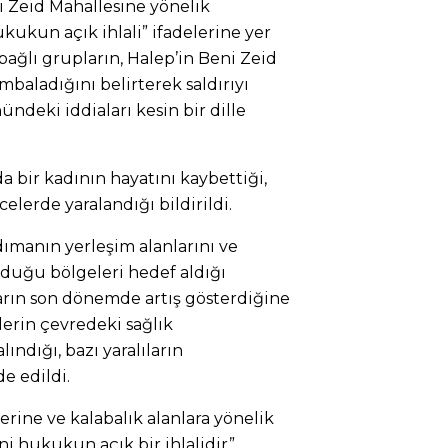
i Zeid Mahallesine yönelik
ukun açık ihlali” ifadelerine yer
ağlı grupların, Halep’in Beni Zeid
mbaladığını belirterek saldırıyı
ndeki iddiaları kesin bir dille
a bir kadının hayatını kaybettiği,
ecelerde yaralandığı bildirildi.
manın yerleşim alanlarını ve
nduğu bölgeleri hedef aldığı
ların son dönemde artış gösterdiğine
llerin çevredeki sağlık
ındığı, bazı yaralıların
e edildi.
rine ve kalabalık alanlara yönelik
sani hukukun açık bir ihlalidir”