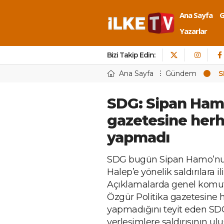
Ana Sayfa
Yazarlar
Bizi Takip Edin:
Ana Sayfa
Gündem
S
SDG: Sipan Hamo
gazetesine herh
yapmadı
SDG bugün Sipan Hamo’nun 
Halep’e yönelik saldırılara 
Açıklamalarda genel komut
Özgür Politika gazetesine 
yapmadığını teyit eden SDG,
yerleşimlere saldırısının ulu