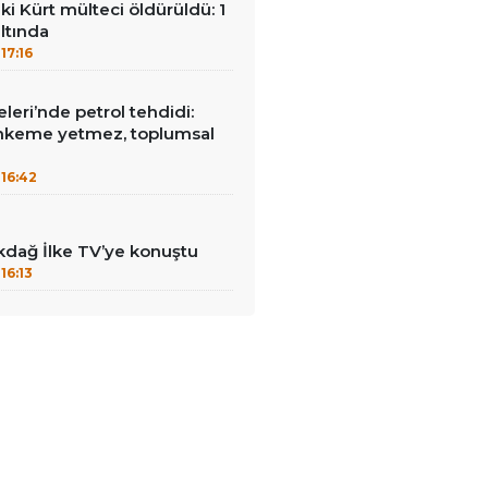
ki Kürt mülteci öldürüldü: 1
ltında
17:16
leri’nde petrol tehdidi:
hkeme yetmez, toplumsal
16:42
kdağ İlke TV’ye konuştu
16:13