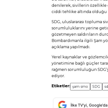
denilerek, sivillerin özellikl
ciddi tehlike altında olduğu b
SDG, uluslararası topluma s
sorumluluklarını yerine get
gözetmeyen saldırıların dur
Bombardımanla ilgili Şam yö
açıklama yapılmadı.
Yerel kaynaklar ve gözlemcil
yönetimine bağlı güçler tara
rağmen sorumluluğun SDG’ye
ediyor.
Etiketler:
şam smo
SDG
s
İlke TV'yi, Google'da