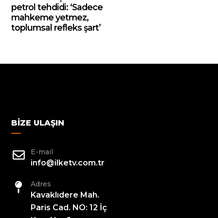
petrol tehdidi: ‘Sadece
mahkeme yetmez,
toplumsal refleks şart’
BIZE ULAŞIN
E-mail
info@ilketv.com.tr
Adres
Kavaklıdere Mah.
Paris Cad. NO: 12 İç