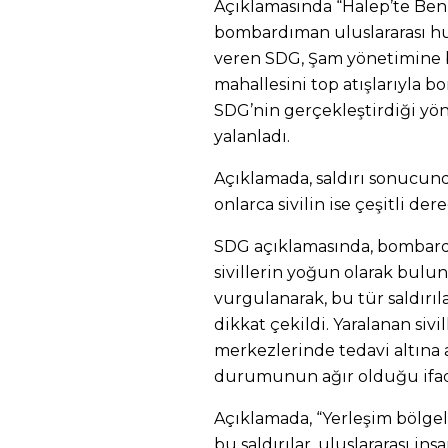
Açıklamasında “Halep’te Ben
bombardıman uluslararası huk
veren SDG, Şam yönetimine b
mahallesini top atışlarıyla bo
SDG’nin gerçekleştirdiği yönü
yalanladı.
Açıklamada, saldırı sonucund
onlarca sivilin ise çeşitli der
SDG açıklamasında, bombardı
sivillerin yoğun olarak bulu
vurgulanarak, bu tür saldırı
dikkat çekildi. Yaralanan sivi
merkezlerinde tedavi altına al
durumunun ağır olduğu ifad
Açıklamada, “Yerleşim bölgele
bu saldırılar, uluslararası in