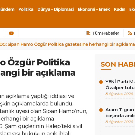
Gündem
Politika
Dünya – Diplomasi
Ekonomi – Emek
Kadın
Eko
Tüm Haberler
DG: Sipan Hamo Özgür Politika gazetesine herhangi bir açıklam
 Özgür Politika
SON HAB
angi bir açıklama
YENİ Parti Ma
Özalper tutu
8 Ağustos 2026
açıklama yaptığı iddiası ve
ilişkin açıklamalarda bulundu.
Aram Tigran 
anlık üyesi olan Sipan Hamo’nun,
başında anıl
herhangi bir açıklama
8 Ağustos 2026
 Şam güçlerinin Halep’teki sivil
slararası hukukun açık ihlali