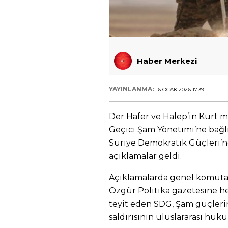
Haber Merkezi
YAYINLANMA:
6 OCAK 2026 17:39
Der Hafer ve Halep’in Kürt m
Geçici Şam Yönetimi’ne bağlı
Suriye Demokratik Güçleri’
açıklamalar geldi.
Açıklamalarda genel komutan
Özgür Politika gazetesine h
teyit eden SDG, Şam güçlerin
saldırısının uluslararası huk