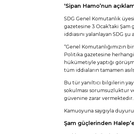
‘Sipan Hamo’nun açıklama 
SDG Genel Komutanlık üyesi
gazetesine 3 Ocak’taki Şam g
iddiasını yalanlayan SDG şu a
“Genel Komutanlığımızın bir
Politika gazetesine herhang
hükümetiyle yaptığı görüşmel
tüm iddiaların tamamen asıls
Bu tür yanıltıcı bilgilerin y
sokulması sorumsuzluktur v
güvenine zarar vermektedir.
Kamuoyuna saygıyla duyurul
Şam güçlerinden Halep’e y