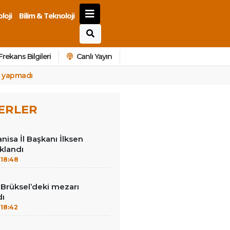
loji
Bilim & Teknoloji
Frekans Bilgileri
Canlı Yayın
a yapmadı
ERLER
nisa İl Başkanı İlksen
klandı
18:48
Brüksel’deki mezarı
dı
18:42