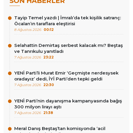
SON HABERLER
Tayip Temel yazdı | İmralı’da tek kişilik satranç:
Öcalan’ın taraflara eleştirisi
8 Ağustos 2026
00:12
Selahattin Demirtaş serbest kalacak mı? Beştaş
ve Tanrıkulu yanıtladı
7 Ağustos 2026
23:22
YENİ Parti’li Murat Emir ‘Geçmişte nerdesysek
oradayız’ dedi, İYİ Parti’den tepki geldi
7 Ağustos 2026
22:30
YENİ Parti’nin dayanışma kampanyasında bağış
300 milyon lirayı aştı
7 Ağustos 2026
21:38
Meral Danış Beştaş’tan komisyonda ‘acil