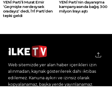
YENİ Parti’li Murat Emir
YENİ Parti’nin dayanışma
‘Geçmişte nerdesysek
kampanyasında bağış 300
oradayız’ dedi, İYİ Parti’den
milyon lirayı aştı
tepki geldi
Web sitemizde yer alan haber içerikleri izin
alınmadan, kaynak gösterilerek dahi iktibas
edilemez. Kanuna aykırı ve izinsiz olarak
kopyalanamaz, başka yerde yayınlanamaz.
HABERLER