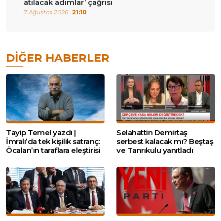
atılacak adımlar’ çağrısı
7 Ağustos 2026
21:10
DIĞER HABERLER
Tayip Temel yazdı |
Selahattin Demirtaş
İmralı’da tek kişilik satranç:
serbest kalacak mı? Beştaş
Öcalan’ın taraflara eleştirisi
ve Tanrıkulu yanıtladı