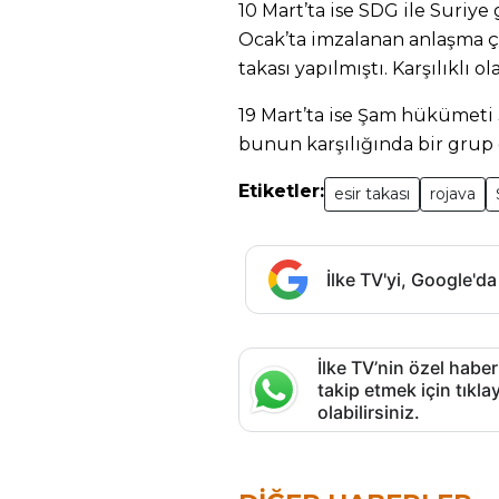
10 Mart’ta ise SDG ile Suriy
Ocak’ta imzalanan anlaşma ç
takası yapılmıştı. Karşılıklı o
19 Mart’ta ise Şam hükümeti 
bunun karşılığında bir grup es
Etiketler:
esir takası
rojava
İlke TV'yi, Google'da
İlke TV’nin özel haber
takip etmek için tık
olabilirsiniz.