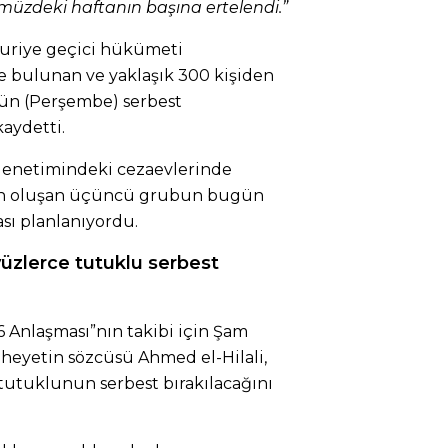
müzdeki haftanın başına ertelendi.”
Suriye geçici hükümeti
 bulunan ve yaklaşık 300 kişiden
n (Perşembe) serbest
kaydetti.
denetimindeki cezaevlerinde
den oluşan üçüncü grubun bugün
sı planlanıyordu.
yüzlerce tutuklu serbest
6 Anlaşması”nın takibi için Şam
heyetin sözcüsü Ahmed el-Hilali,
utuklunun serbest bırakılacağını