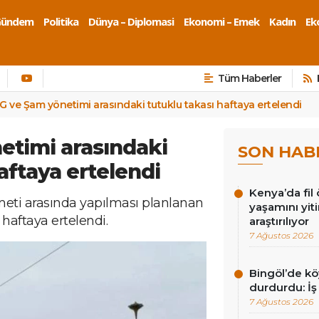
Gündem
Politika
Dünya – Diplomasi
Ekonomi – Emek
Kadın
Eko
Tüm Haberler
G ve Şam yönetimi arasındaki tutuklu takası haftaya ertelendi
etimi arasındaki
SON HAB
aftaya ertelendi
Kenya’da fil ö
meti arasında yapılması planlanan
yaşamını yit
haftaya ertelendi.
araştırılıyor
7 Ağustos 2026
Bingöl’de köy
durdurdu: İş
7 Ağustos 2026