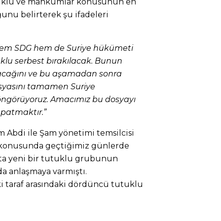
tuklu ve mahkumlar konusunun en
ğunu belirterek şu ifadeleri
hem SDG hem de Suriye hükümeti
klu serbest bırakılacak. Bunun
lacağını ve bu aşamadan sonra
osyasını tamamen Suriye
ngörüyoruz. Amacımız bu dosyayı
patmaktır.”
Abdi ile Şam yönetimi temsilcisi
sı konusunda geçtiğimiz günlerde
fta yeni bir tutuklu grubunun
da anlaşmaya varmıştı.
i taraf arasındaki dördüncü tutuklu