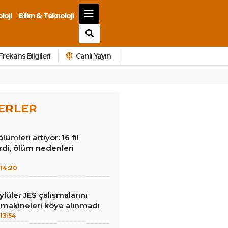
loji
Bilim & Teknoloji
Frekans Bilgileri
Canlı Yayın
ERLER
lümleri artıyor: 16 fil
irdi, ölüm nedenleri
14:20
lüler JES çalışmalarını
 makineleri köye alınmadı
13:54