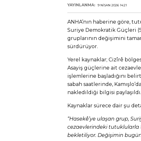
YAYINLANMA:
9 NISAN 2026 14:21
ANHA’nın haberine göre, tut
Suriye Demokratik Güçleri (
gruplarının değişimini tamam
sürdürüyor.
Yerel kaynaklar; Cizîrê bölges
Asayiş güçlerine ait cezaevle
işlemlerine başladığını beli
sabah saatlerinde, Kamışlo’d
nakledildiği bilgisi paylaşıldı
Kaynaklar sürece dair şu deta
“Hasekê’ye ulaşan grup, Sur
cezaevlerindeki tutuklularla
bekletiliyor. Değişimin bugü