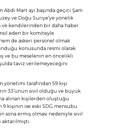
Abdi Mart ayı başında geçici Şam
uzey ve Doğu Suriye’ye yönelik
nan ve kendilerinden bir daha haber
msil eden bir komiteyle
 hem de askeri personel olmak
unduğu konusunda resmi olarak
mış ve bu meselenin en öncelikli
ulda taviz verilemeyeceğini
m yönetimi tarafından 59 kişi
lerin 33’ünün sivil olduğu ve büyük
a alınan kişilerden oluştuğu
lan 9 kişinin ise eski SDG mensubu
n sona ermiş olması nedeniyle sivil
aktarılmıştı.