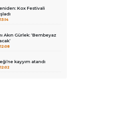
yeniden: Kox Festivali
şladı
13:14
nı Akın Gürlek: ‘Bembeyaz
lacak’
12:08
ği’ne kayyım atandı
12:02