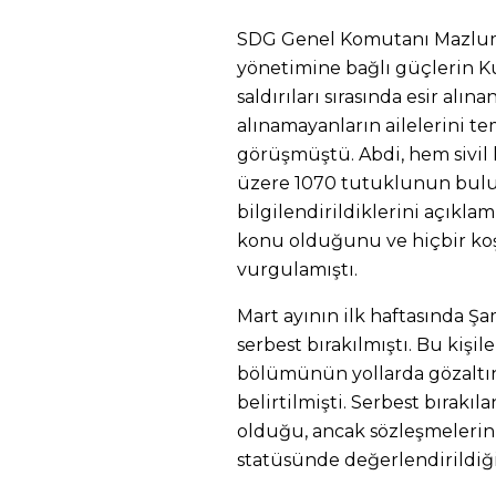
SDG Genel Komutanı Mazlum 
yönetimine bağlı güçlerin K
saldırıları sırasında esir alı
alınamayanların ailelerini te
görüşmüştü. Abdi, hem sivil
üzere 1070 tutuklunun bul
bilgilendirildiklerini açıkla
konu olduğunu ve hiçbir koş
vurgulamıştı.
Mart ayının ilk haftasında Şa
serbest bırakılmıştı. Bu kişi
bölümünün yollarda gözaltın
belirtilmişti. Serbest bırakı
olduğu, ancak sözleşmelerini
statüsünde değerlendirildiği 