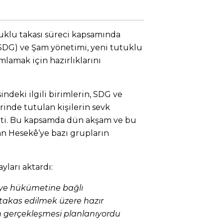
uklu takası süreci kapsamında
SDG) ve Şam yönetimi, yeni tutuklu
lamak için hazırlıklarını
indeki ilgili birimlerin, SDG ve
rinde tutulan kişilerin sevk
rtti. Bu kapsamda dün akşam ve bu
an Hesekê’ye bazı grupların
.
yları aktardı:
iye hükümetine bağlı
 takas edilmek üzere hazır
n gerçekleşmesi planlanıyordu