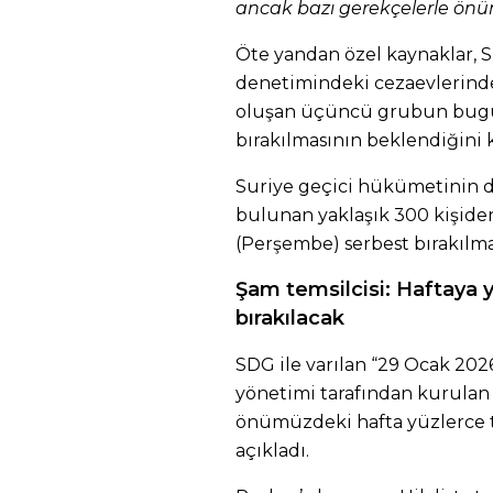
ancak bazı gerekçelerle önü
Öte yandan özel kaynaklar, 
denetimindeki cezaevlerinde
oluşan üçüncü grubun bugü
bırakılmasının beklendiğini 
Suriye geçici hükümetinin 
bulunan yaklaşık 300 kişi
(Perşembe) serbest bırakılma
Şam temsilcisi: Haftaya 
bırakılacak
SDG ile varılan “29 Ocak 202
yönetimi tarafından kurulan 
önümüzdeki hafta yüzlerce t
açıkladı.