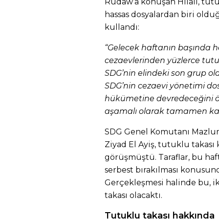
Rudaw’a konuşan Hilali, tu
hassas dosyalardan biri oldu
kullandı:
“Gelecek haftanın başında 
cezaevlerinden yüzlerce tutu
SDG’nin elindeki son grup o
SDG’nin cezaevi yönetimi d
hükümetine devredeceğini ö
aşamalı olarak tamamen ka
SDG Genel Komutanı Mazlum 
Ziyad El Ayiş, tutuklu taka
görüşmüştü. Taraflar, bu ha
serbest bırakılması konusun
Gerçekleşmesi halinde bu, ik
takası olacaktı.
Tutuklu takası hakkında