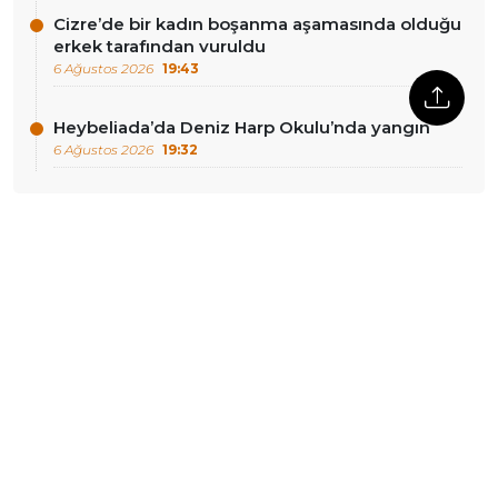
Cizre’de bir kadın boşanma aşamasında olduğu
erkek tarafından vuruldu
6 Ağustos 2026
19:43
Heybeliada’da Deniz Harp Okulu’nda yangın
6 Ağustos 2026
19:32
DIĞER HABERLER
Münih’te sendika
Tanınan sürenin dolmasına
yürüyüşüne araçlı saldırı
bir gün kala: Irak’ta askeri
davasında karar: Sanığa
birlikler teyakkuza geçirildi
ömür boyu hapis cezası