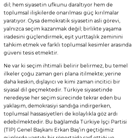
dil; hem siyasetin ufkunu daraltıyor hem de
toplumsal ilişkilerde onarılması güç kırılmalar
yaratıyor. Oysa demokratik siyasetin asli görevi,
yalnızca seçim kazanmak değil; birlikte yaşama
iradesini güçlendirmek, eşit yurttaşlık zeminini
tahkim etmek ve farklı toplumsal kesimler arasında
güveni tesis etmektir.
Ne var ki seçim ihtimali belirir belirmez, bu temel
ilkeler çoğu zaman geri plana itilmekte; yerine
daha keskin, dışlayıcı ve kimi zaman incitici bir
siyasal dil geçmektedir. Türkiye siyasetinde
neredeyse her seçim sürecinde tekrar eden bu
yaklaşım, demokrasiyi sandığa indirgerken,
toplumsal hassasiyetleri de kolaylıkla göz ardı
edebilmektedir. Bu bağlamda Türkiye İşçi Partisi
(TİP) Genel Başkanı Erkan Baş’ın geçtiğimiz
günlerde yaptığı bir röportajda sarf ettiği ve