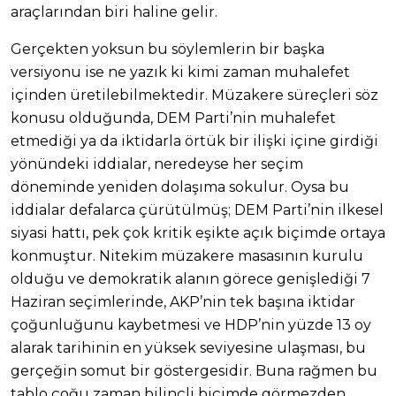
araçlarından biri haline gelir.
Gerçekten yoksun bu söylemlerin bir başka
versiyonu ise ne yazık ki kimi zaman muhalefet
içinden üretilebilmektedir. Müzakere süreçleri söz
konusu olduğunda, DEM Parti’nin muhalefet
etmediği ya da iktidarla örtük bir ilişki içine girdiği
yönündeki iddialar, neredeyse her seçim
döneminde yeniden dolaşıma sokulur. Oysa bu
iddialar defalarca çürütülmüş; DEM Parti’nin ilkesel
siyasi hattı, pek çok kritik eşikte açık biçimde ortaya
konmuştur. Nitekim müzakere masasının kurulu
olduğu ve demokratik alanın görece genişlediği 7
Haziran seçimlerinde, AKP’nin tek başına iktidar
çoğunluğunu kaybetmesi ve HDP’nin yüzde 13 oy
alarak tarihinin en yüksek seviyesine ulaşması, bu
gerçeğin somut bir göstergesidir. Buna rağmen bu
tablo çoğu zaman bilinçli biçimde görmezden