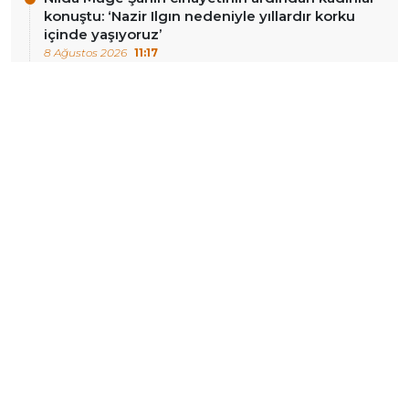
konuştu: ‘Nazir Ilgın nedeniyle yıllardır korku
içinde yaşıyoruz’
8 Ağustos 2026
11:17
‘Çerçeve yasa’ Adalet Komisyonu’nda kabul
edildi
8 Ağustos 2026
11:16
İtalyan sosyologdan ‘süreç’ mesajı: ‘Diyalog ve
müzakere en karmaşık çatışmaları bile çözer’
8 Ağustos 2026
11:14
DIĞER HABERLER