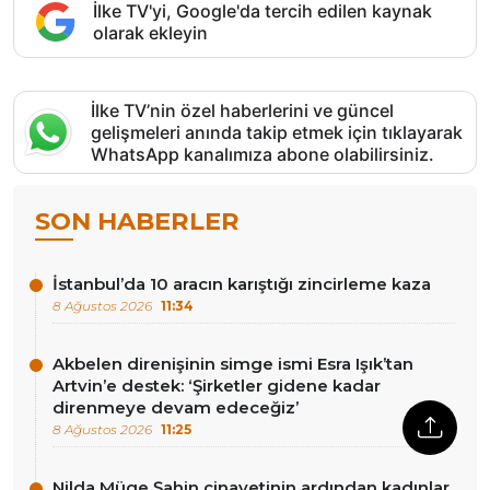
İlke TV'yi, Google'da tercih edilen kaynak
olarak ekleyin
İlke TV’nin özel haberlerini ve güncel
gelişmeleri anında takip etmek için tıklayarak
WhatsApp kanalımıza abone olabilirsiniz.
SON HABERLER
İstanbul’da 10 aracın karıştığı zincirleme kaza
8 Ağustos 2026
11:34
Akbelen direnişinin simge ismi Esra Işık’tan
Artvin’e destek: ‘Şirketler gidene kadar
direnmeye devam edeceğiz’
8 Ağustos 2026
11:25
Nilda Müge Şahin cinayetinin ardından kadınlar