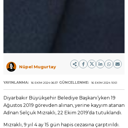
Nûpel Mugurtay
YAYINLANMA:
GÜNCELLENME:
16 EKIM 2024 06:37
16 EKIM 2024 10:51
Diyarbakır Büyükşehir Belediye Başkanı’yken 19
Ağustos 2019 görevden alınan, yerine kayyım atanan
Adnan Selçuk Mızraklı, 22 Ekim 2019’da tutuklandı.
Mızraklı, 9 yıl 4 ay 15 gün hapis cezasına çarptırıldı.