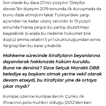
Son olarak bu dava 21’inci yüzyılın
“Dreyfus
davası”
dır diyeyim 2019 sonunda ilk duruşmada da
bunu ifade etmiştim fakat Türkiye’deki yargı
açısından ne kadar utanç vericidir ki 19 yüzyıl
sonunda Fransa yargısı bu yanlışı düzeltmeyi
başarabildi (o arada bu nedenle hükümet bile
düştü) amma velakin 5 yıl tutukluluğumdan sonra
Yargıtay’dan bu karar çıkabildi.
Mahkeme sürecinde itirafçıların beyanlarına
dayanılarak hakkınızda hüküm kuruldu.
Buna ne dersiniz? Sizce Selçuk Mızraklı DBB
belediye eş başkanı olmak yerine vekil olarak
devam etseydi, bu itirafçılar yine de ortaya
çıkar mıydı?
Kumpas üzerine kumpas derim. Çünkü ilk
iftiracının polis muhbiri olduğu (2012’den beri