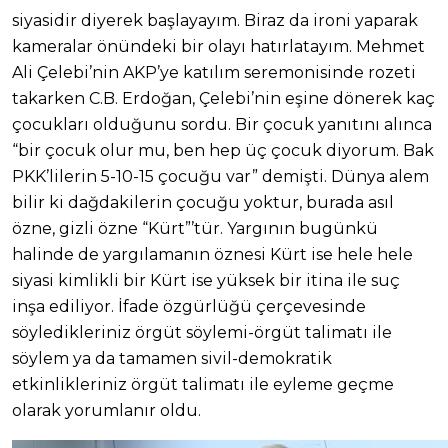
siyasidir diyerek başlayayım. Biraz da ironi yaparak
kameralar önündeki bir olayı hatırlatayım. Mehmet
Ali Çelebi’nin AKP’ye katılım seremonisinde rozeti
takarken C.B. Erdoğan, Çelebi’nin eşine dönerek kaç
çocukları olduğunu sordu. Bir çocuk yanıtını alınca
“bir çocuk olur mu, ben hep üç çocuk diyorum. Bak
PKK’lilerin 5-10-15 çocuğu var” demişti. Dünya alem
bilir ki dağdakilerin çocuğu yoktur, burada asıl
özne, gizli özne “Kürt”’tür. Yargının bugünkü
halinde de yargılamanın öznesi Kürt ise hele hele
siyasi kimlikli bir Kürt ise yüksek bir itina ile suç
inşa ediliyor. İfade özgürlüğü çerçevesinde
söyledikleriniz örgüt söylemi-örgüt talimatı ile
söylem ya da tamamen sivil-demokratik
etkinlikleriniz örgüt talimatı ile eyleme geçme
olarak yorumlanır oldu.