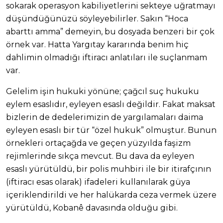
sokarak operasyon kabiliyetlerini sekteye uğratmayı
düşündüğünüzü söyleyebilirler. Sakın “Hoca
abarttı amma” demeyin, bu dosyada benzeri bir çok
örnek var. Hatta Yargıtay kararında benim hiç
dahlimin olmadığı iftiracı anlatıları ile suçlanmam
var.
Gelelim işin hukuki yönüne; çağcıl suç hukuku
eylem esaslıdır, eyleyen esaslı değildir. Fakat maksat
bizlerin de dedelerimizin de yargılamaları daima
eyleyen esaslı bir tür “özel hukuk” olmuştur. Bunun
örnekleri ortaçağda ve geçen yüzyılda faşizm
rejimlerinde sıkça mevcut. Bu dava da eyleyen
esaslı yürütüldü, bir polis muhbiri ile bir itirafçının
(iftiracı esas olarak) ifadeleri kullanılarak güya
içeriklendirildi ve her halükarda ceza vermek üzere
yürütüldü, Kobanê davasında olduğu gibi.