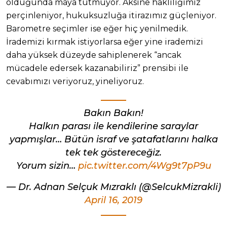
olduğunda maya tutmuyor. Aksine haklılığımız
perçinleniyor, hukuksuzluğa itirazımız güçleniyor.
Barometre seçimler ise eğer hiç yenilmedik.
İrademizi kırmak istiyorlarsa eğer yine irademizi
daha yüksek düzeyde sahiplenerek “ancak
mücadele edersek kazanabiliriz” prensibi ile
cevabımızı veriyoruz, yineliyoruz.
Bakın Bakın!
Halkın parası ile kendilerine saraylar
yapmışlar… Bütün israf ve şatafatlarını halka
tek tek göstereceğiz.
Yorum sizin…
pic.twitter.com/4Wg9t7pP9u
— Dr. Adnan Selçuk Mızraklı (@SelcukMizrakli)
April 16, 2019