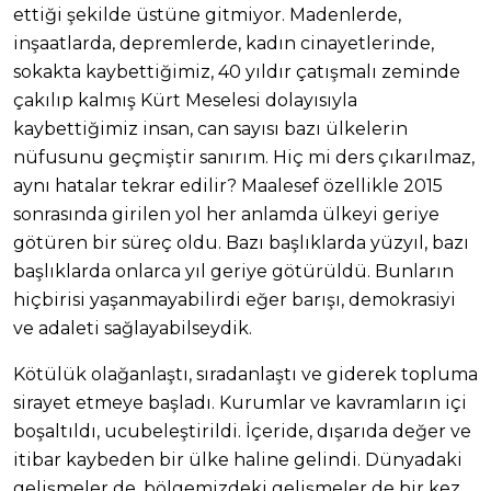
ettiği şekilde üstüne gitmiyor. Madenlerde,
inşaatlarda, depremlerde, kadın cinayetlerinde,
sokakta kaybettiğimiz, 40 yıldır çatışmalı zeminde
çakılıp kalmış Kürt Meselesi dolayısıyla
kaybettiğimiz insan, can sayısı bazı ülkelerin
nüfusunu geçmiştir sanırım. Hiç mi ders çıkarılmaz,
aynı hatalar tekrar edilir? Maalesef özellikle 2015
sonrasında girilen yol her anlamda ülkeyi geriye
götüren bir süreç oldu. Bazı başlıklarda yüzyıl, bazı
başlıklarda onlarca yıl geriye götürüldü. Bunların
hiçbirisi yaşanmayabilirdi eğer barışı, demokrasiyi
ve adaleti sağlayabilseydik.
Kötülük olağanlaştı, sıradanlaştı ve giderek topluma
sirayet etmeye başladı. Kurumlar ve kavramların içi
boşaltıldı, ucubeleştirildi. İçeride, dışarıda değer ve
itibar kaybeden bir ülke haline gelindi. Dünyadaki
gelişmeler de, bölgemizdeki gelişmeler de bir kez