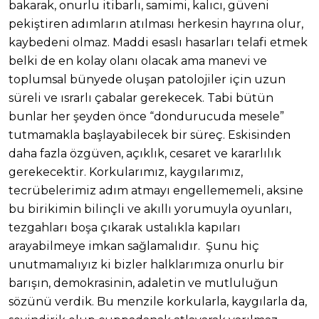
bakarak, onurlu itibarlı, samimi, kalıcı, güveni
pekiştiren adımların atılması herkesin hayrına olur,
kaybedeni olmaz. Maddi esaslı hasarları telafi etmek
belki de en kolay olanı olacak ama manevi ve
toplumsal bünyede oluşan patolojiler için uzun
süreli ve ısrarlı çabalar gerekecek. Tabi bütün
bunlar her şeyden önce “dondurucuda mesele”
tutmamakla başlayabilecek bir süreç. Eskisinden
daha fazla özgüven, açıklık, cesaret ve kararlılık
gerekecektir. Korkularımız, kaygılarımız,
tecrübelerimiz adım atmayı engellememeli, aksine
bu birikimin bilinçli ve akıllı yorumuyla oyunları,
tezgahları boşa çıkarak ustalıkla kapıları
arayabilmeye imkan sağlamalıdır. Şunu hiç
unutmamalıyız ki bizler halklarımıza onurlu bir
barışın, demokrasinin, adaletin ve mutluluğun
sözünü verdik. Bu menzile korkularla, kaygılarla da,