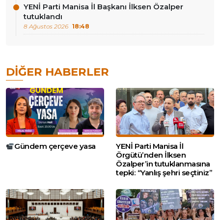
YENİ Parti Manisa İl Başkanı İlksen Özalper
tutuklandı
8 Ağustos 2026
18:48
DIĞER HABERLER
Gündem çerçeve yasa
YENİ Parti Manisa İl
Örgütü’nden İlksen
Özalper’in tutuklanmasına
tepki: “Yanlış şehri seçtiniz”