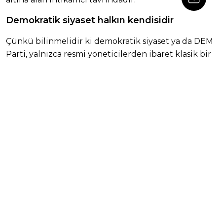
Demokratik siyaset halkın kendisidir
Çünkü bilinmelidir ki demokratik siyaset ya da DEM
Parti, yalnızca resmi yöneticilerden ibaret klasik bir
düzen mekanizması değildir. Demokratik siyaset,
halkın ta kendisidir. Demirtaş’tır, Yüksekdağ’dır,
Bekir Kaya’dır, Leyla Güven’dir ve zindandaki tüm o
isimsiz kahramanlardır. Biziz, hepimiziz. Dolayısıyla
ortada bir eksiklik varsa bu eksiklik hepimize aittir.
Kurumlar eksik, biz tamam değiliz; hepimiz bu
tarihsel yürüyüşün hem harcı hem de en titiz
denetmeniyiz. Zaten tam da bu organik bağlar
sayesindedir ki, sistem binlerce nitelikli kadroyu
zindanlara doldurduğunda bile bu halk hiçbir siyasi
boşluk bırakmamaktadır. Yeni fedakarları bağrından
çıkarıp anında sahaya sürebilmektedir.