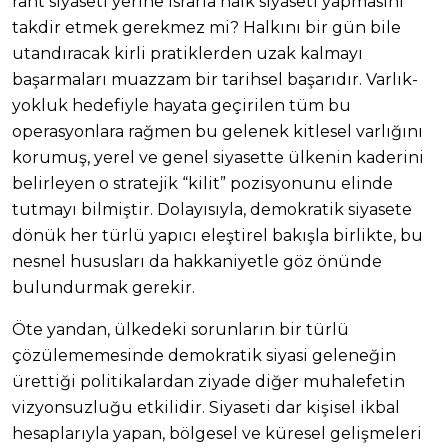
rant siyaseti yerine ısrarla halk siyaseti yapmasını
takdir etmek gerekmez mi? Halkını bir gün bile
utandıracak kirli pratiklerden uzak kalmayı
başarmaları muazzam bir tarihsel başarıdır. Varlık-
yokluk hedefiyle hayata geçirilen tüm bu
operasyonlara rağmen bu gelenek kitlesel varlığını
korumuş, yerel ve genel siyasette ülkenin kaderini
belirleyen o stratejik “kilit” pozisyonunu elinde
tutmayı bilmiştir. Dolayısıyla, demokratik siyasete
dönük her türlü yapıcı eleştirel bakışla birlikte, bu
nesnel hususları da hakkaniyetle göz önünde
bulundurmak gerekir.
Öte yandan, ülkedeki sorunların bir türlü
çözülememesinde demokratik siyasi geleneğin
ürettiği politikalardan ziyade diğer muhalefetin
vizyonsuzluğu etkilidir. Siyaseti dar kişisel ikbal
hesaplarıyla yapan, bölgesel ve küresel gelişmeleri