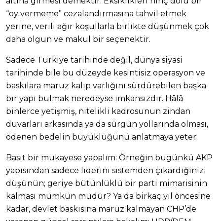
altına girmesi demektir. Eksiklikleri hınç dolu bir
“oy vermeme” cezalandırmasına tahvil etmek
yerine, verili ağır koşullarla birlikte düşünmek çok
daha olgun ve makul bir seçenektir.
Sadece Türkiye tarihinde değil, dünya siyasi
tarihinde bile bu düzeyde kesintisiz operasyon ve
baskılara maruz kalıp varlığını sürdürebilen başka
bir yapı bulmak neredeyse imkansızdır. Hâlâ
binlerce yetişmiş, nitelikli kadrosunun zindan
duvarları arkasında ya da sürgün yollarında olması,
ödenen bedelin büyüklüğünü anlatmaya yeter.
Basit bir mukayese yapalım: Örneğin bugünkü AKP
yapısından sadece liderini sistemden çıkardığınızı
düşünün; geriye bütünlüklü bir parti mimarisinin
kalması mümkün müdür? Ya da birkaç yıl öncesine
kadar, devlet baskısına maruz kalmayan CHP’de