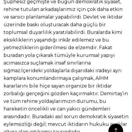
Şüphesiz geçmişte ve bugün demokratik siyaset,
rehine tutulan arkadaşlarımız için çok daha etkin
ve sarsıcı planlamalar yapabilirdi. Devlet ve iktidar
üzerinde baskı oluşturacak daha güçlü bir
toplumsal duyarlılık yaratılabilirdi. Buralarda kimi
eksikliklerin yaşandığı inkâr edilemez ve bu
yetmezliklerin giderilmesi de elzemdir. Fakat
buradan yola çıkarak tümüyle kurumsal yapıyı
acımasızca suçlamak insaf sınırlarına
sığmaz.İçerideki yoldaşlarla dışarıdaki iradeyi ayrı
kamplara konumlandırmaya çalışmak, AİHM
kararlarını bile hiçe sayan organize bir iktidar
zorbalığı gerçeğini gözden kaçırmaktır. Demirtaş’ın
ve tüm rehine yoldaşlarımızın durumu, bu
hareketin öncelikli ve can yakıcı gündemleri
arasındadır. Buradaki asıl sorun demokratik siyasetin
eylemsizliği değil; mevcut iktidarın hukuku ayaklar
altına alan intikamcı tavrındadır.