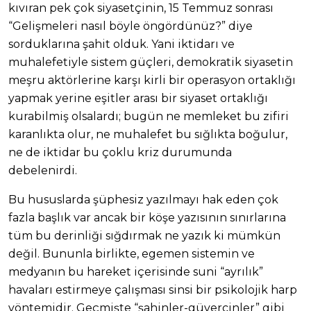
kıvıran pek çok siyasetçinin, 15 Temmuz sonrası
“Gelişmeleri nasıl böyle öngördünüz?” diye
sorduklarına şahit olduk. Yani iktidarı ve
muhalefetiyle sistem güçleri, demokratik siyasetin
meşru aktörlerine karşı kirli bir operasyon ortaklığı
yapmak yerine eşitler arası bir siyaset ortaklığı
kurabilmiş olsalardı; bugün ne memleket bu zifiri
karanlıkta olur, ne muhalefet bu sığlıkta boğulur,
ne de iktidar bu çoklu kriz durumunda
debelenirdi.
Bu hususlarda şüphesiz yazılmayı hak eden çok
fazla başlık var ancak bir köşe yazısının sınırlarına
tüm bu derinliği sığdırmak ne yazık ki mümkün
değil. Bununla birlikte, egemen sistemin ve
medyanın bu hareket içerisinde suni “ayrılık”
havaları estirmeye çalışması sinsi bir psikolojik harp
yöntemidir. Geçmişte “şahinler-güvercinler” gibi