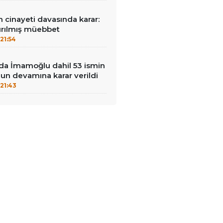
 cinayeti davasında karar:
ştırılmış müebbet
21:54
da İmamoğlu dahil 53 ismin
un devamına karar verildi
21:43