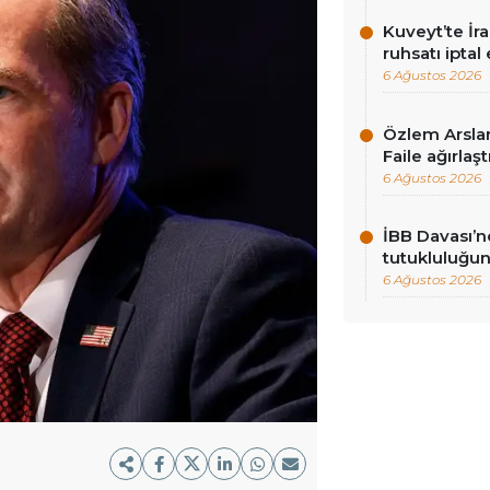
Kuveyt’te İra
ruhsatı iptal 
6 Ağustos 2026
Özlem Arslan
Faile ağırla
6 Ağustos 2026
İBB Davası’n
tutukluluğun
6 Ağustos 2026