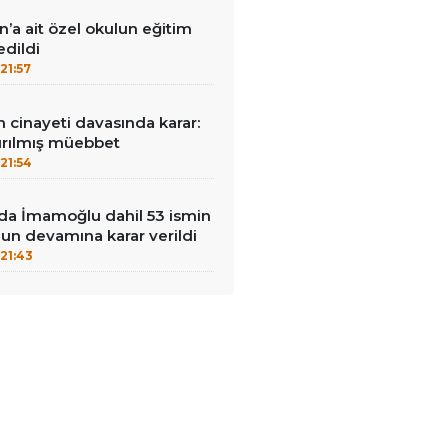
n’a ait özel okulun eğitim
edildi
21:57
 cinayeti davasında karar:
ştırılmış müebbet
21:54
da İmamoğlu dahil 53 ismin
un devamına karar verildi
21:43