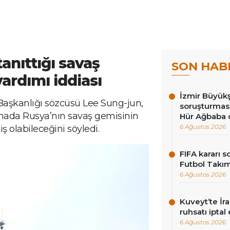
anıttığı savaş
SON HAB
ardımı iddiası
İzmir Büyükş
şkanlığı sözcüsü Lee Sung-jun,
soruşturması
amada Rusya’nın savaş gemisinin
Hür Ağbaba 
6 Ağustos 2026
iş olabileceğini söyledi.
FIFA kararı 
Futbol Takı
6 Ağustos 2026
Kuveyt’te İra
ruhsatı iptal 
6 Ağustos 2026