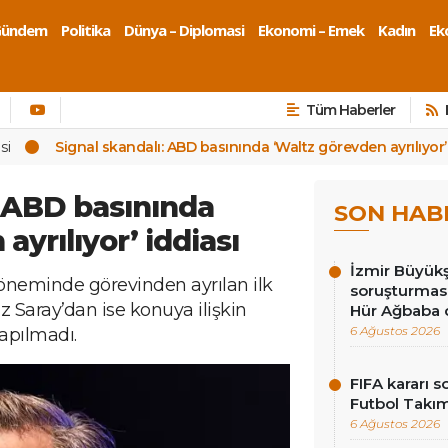
Gündem
Politika
Dünya – Diplomasi
Ekonomi – Emek
Kadın
Eko
Tüm Haberler
si
Signal skandalı: ABD basınında ‘Waltz görevden ayrılıyor’
: ABD basınında
SON HAB
ayrılıyor’ iddiası
İzmir Büyükş
öneminde görevinden ayrılan ilk
soruşturması
z Saray’dan ise konuya ilişkin
Hür Ağbaba 
6 Ağustos 2026
apılmadı.
FIFA kararı 
Futbol Takı
6 Ağustos 2026