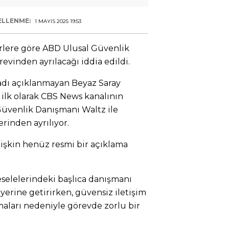
ELLENME:
1 MAYIS 2025 19:53
rlere göre ABD Ulusal Güvenlik
vinden ayrılacağı iddia edildi.
adı açıklanmayan Beyaz Saray
 ilk olarak CBS News kanalının
Güvenlik Danışmanı Waltz ile
rinden ayrılıyor.
lişkin henüz resmi bir açıklama
selelerindeki başlıca danışmanı
yerine getirirken, güvensiz iletişim
aları nedeniyle görevde zorlu bir