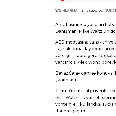
YAYINLANMA:
GÜNC
1 MAYIS 2025 19:51
ABD basınında yer alan habe
Danışmanı Mike Waltz’un göre
ABD medyasına yansıyan ve 
kaynaklarına dayandırılan ve
verdiği habere göre, Ulusal 
yardımcısı Alex Wong görevle
Beyaz Saray’dan ise konuya i
yapılmadı.
Trump’ın ulusal güvenlik me
olan Waltz, hükümet işlerini 
yöntemleri kullandığı suçlam
dönem geçirdi.