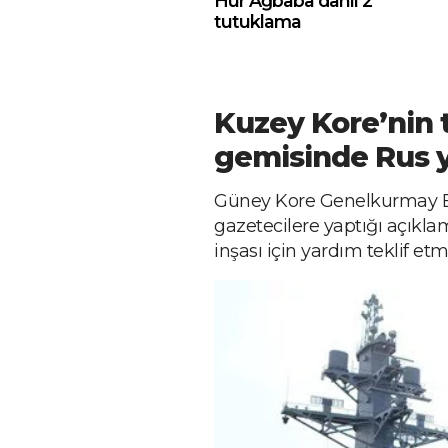
Hür Ağbaba dahil 2
tutuklama
Kuzey Kore’nin t
gemisinde Rus y
Güney Kore Genelkurmay Ba
gazetecilere yaptığı açıkl
inşası için yardım teklif etm