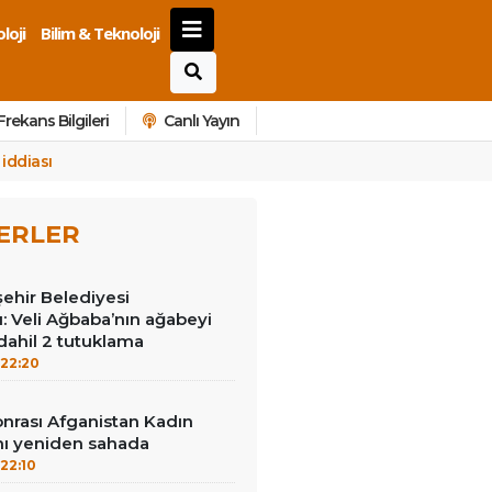
loji
Bilim & Teknoloji
Frekans Bilgileri
Canlı Yayın
 iddiası
ERLER
ehir Belediyesi
: Veli Ağbaba’nın ağabeyi
dahil 2 tutuklama
22:20
sonrası Afganistan Kadın
mı yeniden sahada
22:10