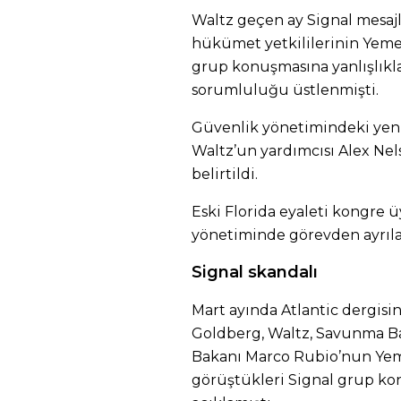
Waltz geçen ay Signal mesa
hükümet yetkililerinin Yemen’
grup konuşmasına yanlışlıkla
sorumluluğu üstlenmişti.
Güvenlik yönetimindeki yeni
Waltz’un yardımcısı Alex Ne
belirtildi.
Eski Florida eyaleti kongre ü
yönetiminde görevden ayrılan
Signal skandalı
Mart ayında Atlantic dergisi
Goldberg, Waltz, Savunma Ba
Bakanı Marco Rubio’nun Yeme
görüştükleri Signal grup kon