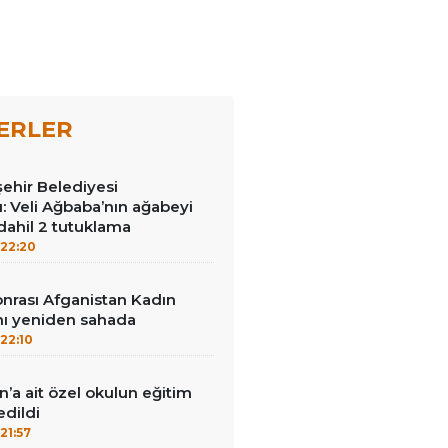
ERLER
ehir Belediyesi
: Veli Ağbaba’nın ağabeyi
dahil 2 tutuklama
22:20
sonrası Afganistan Kadın
mı yeniden sahada
22:10
n’a ait özel okulun eğitim
edildi
21:57