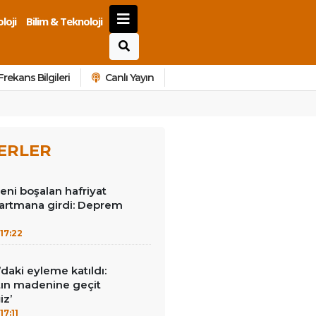
loji
Bilim & Teknoloji
Frekans Bilgileri
Canlı Yayın
ERLER
reni boşalan hafriyat
rtmana girdi: Deprem
17:22
ı’daki eyleme katıldı:
ltın madenine geçit
z’
17:11