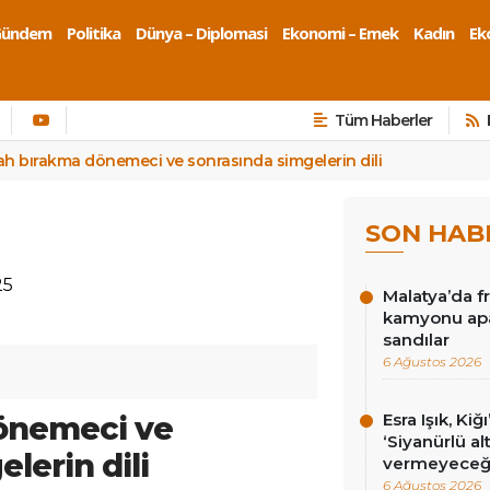
Gündem
Politika
Dünya – Diplomasi
Ekonomi – Emek
Kadın
Eko
Tüm Haberler
lah bırakma dönemeci ve sonrasında simgelerin dili
SON HAB
25
Malatya’da f
kamyonu apa
sandılar
6 Ağustos 2026
dönemeci ve
Esra Işık, Kiğ
‘Siyanürlü a
lerin dili
vermeyeceği
6 Ağustos 2026