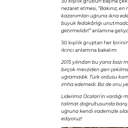
30 kişilik grubun başına çeki
nezaret etmesi,
“Bakınız, en 
kazanımları uğruna ikna edebil
büyük fedakârlığı unutmadan
getirmelidir!”
anlamına geliy
30 kişilik gruptan her birinin
ikinci anlamına bakalım:
2015 yılından bu yana bazı
birçok mevziden geri çekil
uğramadık. Türk ordusu kısmi
imha edemedi. Biz de onu y
Liderimiz Öcalan’ın vardığı 
talimat doğrultusunda barış
uğruna kendi irademizle silah
ediyoruz!