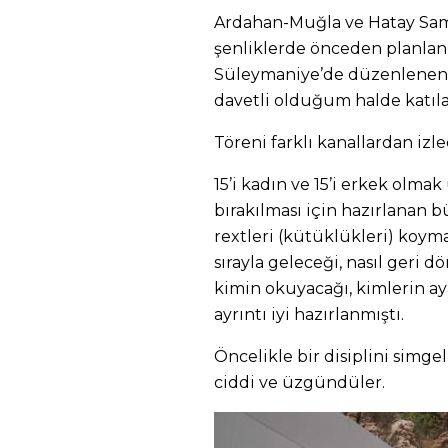
Ardahan-Muğla ve Hatay Sa
şenliklerde önceden planlan
Süleymaniye’de düzenlenen 
davetli olduğum halde katı
Töreni farklı kanallardan izl
15’i kadın ve 15’i erkek olmak
bırakılması için hazırlanan b
rextleri (kütüklükleri) koym
sırayla geleceği, nasıl geri d
kimin okuyacağı, kimlerin a
ayrıntı iyi hazırlanmıştı.
Öncelikle bir disiplini simge
ciddi ve üzgündüler.