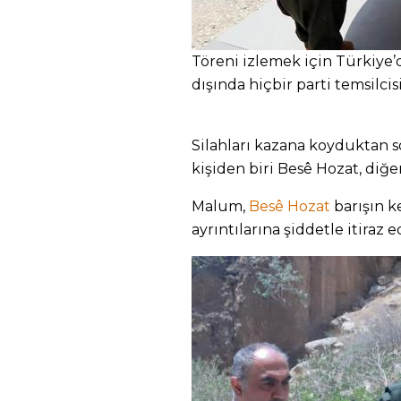
Töreni izlemek için Türkiye’
dışında hiçbir parti temsilcis
Silahları kazana koyduktan so
kişiden biri Besê Hozat, diğe
Malum,
Besê Hozat
barışın k
ayrıntılarına şiddetle itiraz 