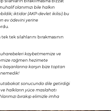
p silahların bırakılmasına bizzat
muhalif olanımızı bile halkın
dik; iktidar (AKP-devlet ikilisi) bu
 ev ödevini yerine
ordu.
 tek tek silahlarını bırakmasının
 muharebeleri kaybetmemize ve
memize rağmen hezimete
 başarılarına karşın bize toptan
enemedik!
mutabakat sonucunda dile getirdiği
 ve halkların yüce maslahatı
larımızı bırakıp elimizle imha