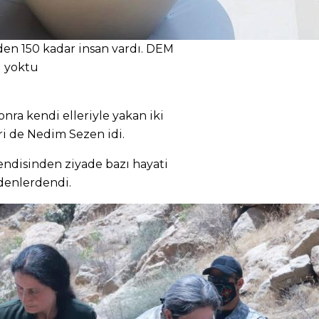
den 150 kadar insan vardı. DEM
i yoktu
nra kendi elleriyle yakan iki
ri de Nedim Sezen idi.
endisinden ziyade bazı hayati
edenlerdendi.