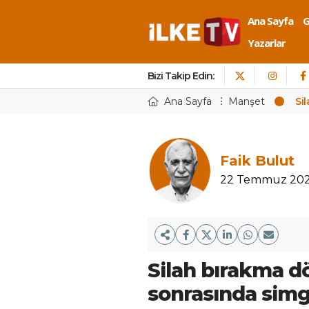
Ana Sayfa
Yazarlar
Bizi Takip Edin:
Ana Sayfa
Manşet
Si
Faik Bulut
22 Temmuz 20
Silah bırakma 
sonrasında simge