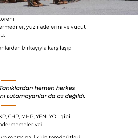
töreni
rmediler, yüz ifadelerini ve vücut
u.
nlardan birkaçıyla karşılaşıp
Tanıklardan hemen herkes
ını tutamayanlar da az değildi.
AKP, CHP, MHP, YENİ YOL gibi
öndermemeleriydi.
ve sonrasına ilişkin tereddütleri