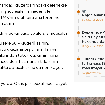
mandağı güzergâhındaki geleneksel
mış söyleşilerim nedeniyle
Rojda Aslan’
PKK’nin silah bırakma törenine
6 Ağustos 2026
lamadım.
Depremde 46 
edim; görüntüsü ve algısı simgeseldi.
Said Bey Sit
hakkında dav
 üzere 30 PKK gerillasının,
6 Ağustos 2026
üyük kazana çeşitli silahları ve
alarından tutun da, kimin hangi
TBMM Genel 
önecekleri, hazırlanan bildirinin
tartışması: Si
yakta duracaklarına dair en küçük
masumiyet k
6 Ağustos 2026
liyordu. O disiplin bozulmadı. Gayet