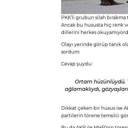
PKK’li grubun silah bırakma 
Ancak bu hususta hiç renk ve
dillerini herkes okuyamıyord
Olayı yerinde görüp tanık ola
sordum:
Cevap şuydu:
Ortam hüzünlüydü. 
ağlamaklıydı, gözyaşlar
Dikkat çeken bir husus ise 
partilerin törene temsilci g
Bu da AKP ile MHP’nin tören 