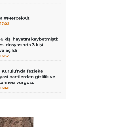
la #MercekAltı
17:02
kişi hayatını kaybetmişti:
esi dosyasında 3 kişi
a açıldı
16:52
Kurulu’nda fezleke
yasi partilerden gizlilik ve
arinesi vurgusu
16:40