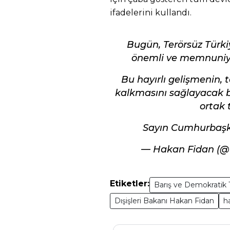
ifadelerini kullandı.
Bugün, Terörsüz Türki
önemli ve memnuniyet
Bu hayırlı gelişmenin, 
kalkmasını sağlayacak bi
ortak 
Sayın Cumhurbaşkan
— Hakan Fidan (
Etiketler:
Barış ve Demokratik 
Dışişleri Bakanı Hakan Fidan
h