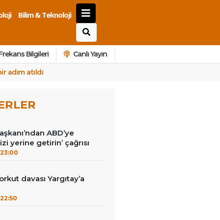
loji
Bilim & Teknoloji
Frekans Bilgileri
Canlı Yayın
r adım atıldı
ERLER
Başkanı’ndan ABD’ye
izi yerine getirin’ çağrısı
23:00
kut davası Yargıtay’a
22:50