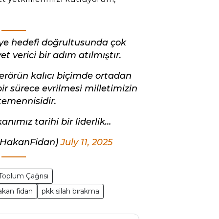
ye hedefi doğrultusunda çok
 verici bir adım atılmıştır.
terörün kalıcı biçimde ortadan
r sürece evrilmesi milletimizin
temennisidir.
ımız tarihi bir liderlik…
@HakanFidan)
July 11, 2025
Toplum Çağrısı
akan fidan
pkk silah bırakma