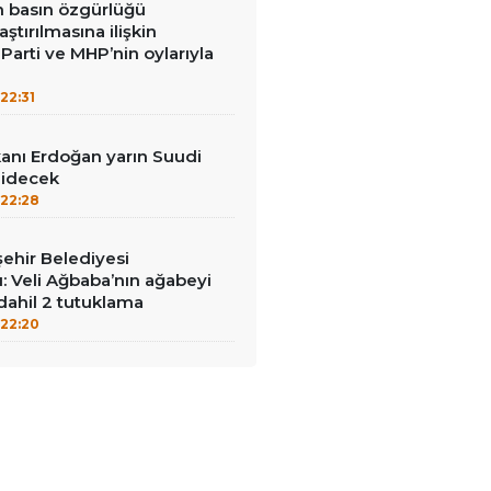
in basın özgürlüğü
raştırılmasına ilişkin
Parti ve MHP’nin oylarıyla
22:31
nı Erdoğan yarın Suudi
gidecek
22:28
ehir Belediyesi
: Veli Ağbaba’nın ağabeyi
dahil 2 tutuklama
22:20