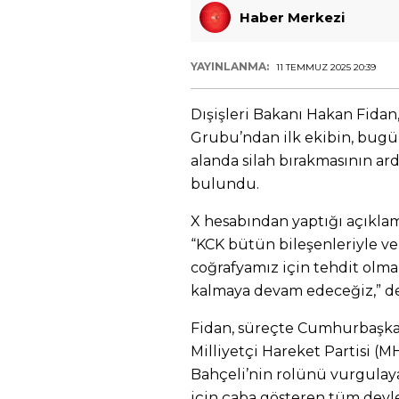
Haber Merkezi
YAYINLANMA:
11 TEMMUZ 2025 20:39
Dışişleri Bakanı Hakan Fida
Grubu’ndan ilk ekibin, bugü
alanda silah bırakmasının ar
bulundu.
X hesabından yaptığı açıkla
“KCK bütün bileşenleriyle ve
coğrafyamız için tehdit olm
kalmaya devam edeceğiz,” de
Fidan, süreçte Cumhurbaşka
Milliyetçi Hareket Partisi (
Bahçeli’nin rolünü vurgulay
için çaba gösteren tüm devle