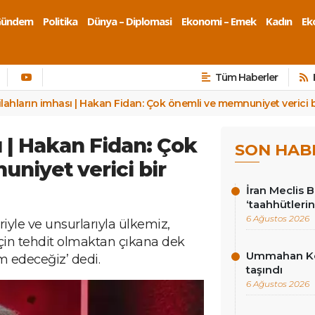
Gündem
Politika
Dünya – Diplomasi
Ekonomi – Emek
Kadın
Eko
Tüm Haberler
ilahların imhası | Hakan Fidan: Çok önemli ve memnuniyet verici bi
ı | Hakan Fidan: Çok
SON HAB
niyet verici bir
İran Meclis 
‘taahhütlerin
6 Ağustos 2026
iyle ve unsurlarıyla ülkemiz,
için tehdit olmaktan çıkana dek
Ummahan Kor
 edeceğiz’ dedi.
taşındı
6 Ağustos 2026