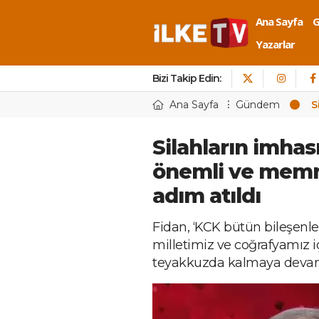
Ana Sayfa
Yazarlar
Bizi Takip Edin:
Ana Sayfa
Gündem
S
Silahların imhas
önemli ve memnu
adım atıldı
Fidan, ‘KCK bütün bileşenler
milletimiz ve coğrafyamız 
teyakkuzda kalmaya devam