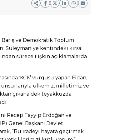
n, Barış ve Demokratik Toplum
n Süleymaniye kentindeki kırsal
dından sürece ilişkin açıklamalarda
masında ‘KCK’ vurgusu yapan Fidan,
 unsurlarıyla ülkemiz, milletimiz ve
aktan çıkana dek teyakkuzda
di.
nı Recep Tayyip Erdoğan ve
MHP) Genel Başkanı Devlet
arak, “Bu iradeyi hayata geçirmek
t yetkililerimizi kutluyorum,”