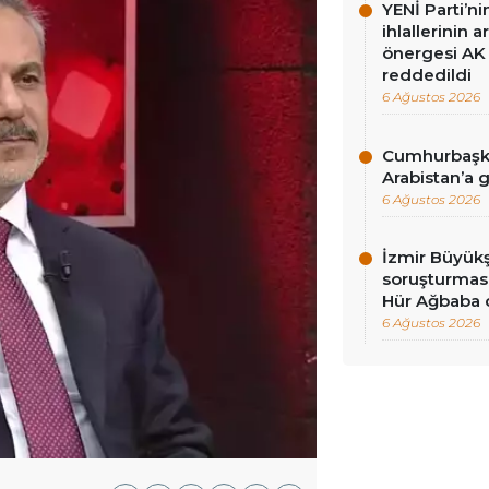
YENİ Parti’n
ihlallerinin a
önergesi AK 
reddedildi
6 Ağustos 2026
Cumhurbaşka
Arabistan’a 
6 Ağustos 2026
İzmir Büyükş
soruşturması
Hür Ağbaba 
6 Ağustos 2026