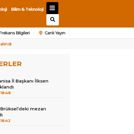
loji
Bilim & Teknoloji
Frekans Bilgileri
Canlı Yayın
alındı
ERLER
nisa İl Başkanı İlksen
klandı
18:48
Brüksel’deki mezarı
dı
18:42