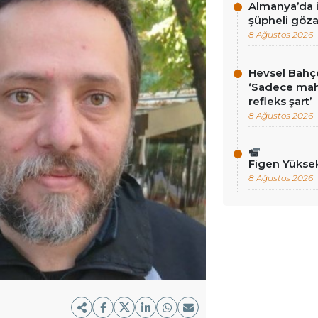
Almanya’da i
şüpheli göza
8 Ağustos 2026
Hevsel Bahçe
‘Sadece ma
refleks şart’
8 Ağustos 2026
Figen Yükse
8 Ağustos 2026