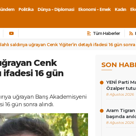
Gündem
Politika
Dünya – Diplomasi
Ekonomi – Emek
Kadın
Eko
Tüm Haberler
ilahlı saldırıya uğrayan Cenk Yiğiter’in detaylı ifadesi 16 gün sonra 
a uğrayan Cenk
SON HAB
ı ifadesi 16 gün
YENİ Parti Ma
Özalper tutu
8 Ağustos 2026
ldırıya uğrayan Barış Akademisyeni
si 16 gün sonra alındı.
Aram Tigran 
başında anıl
8 Ağustos 2026