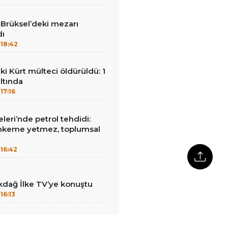
Brüksel’deki mezarı
dı
18:42
ki Kürt mülteci öldürüldü: 1
ltında
17:16
leri’nde petrol tehdidi:
hkeme yetmez, toplumsal
16:42
kdağ İlke TV’ye konuştu
16:13