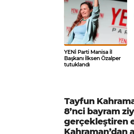
YENİ Parti Manisa İl
Başkanı İlksen Özalper
tutuklandı
Tayfun Kahraman’
8’nci bayram ziy
gerçekleştiren 
Kahraman’dan ad