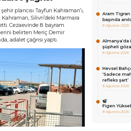
 şehir plancısı Tayfun Kahraman’ı,
Aram Tigran 
a Kahraman, Silivri’deki Marmara
başında anıl
etti. Cezaevinde 8. bayram
8 Ağustos 2026
klerini belirten Meriç Demir
a, adalet çağrısı yaptı.
Almanya’da i
şüpheli göza
8 Ağustos 2026
Hevsel Bahçe
‘Sadece ma
refleks şart’
8 Ağustos 2026
Figen Yükse
8 Ağustos 2026