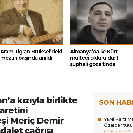
Aram Tigran Brüksel’deki
Almanya’da iki Kürt
mezarı başında anıldı
mülteci öldürüldü: 1
şüpheli gözaltında
a kızıyla birlikte
SON HAB
aretini
eşi Meriç Demir
YENİ Parti Ma
Özalper tutu
alet çağrısı
8 Ağustos 2026