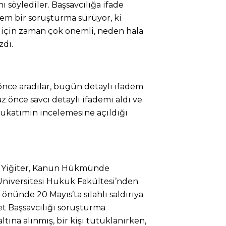
ı söylediler. Başsavcılığa ifade
dem bir soruşturma sürüyor, ki
 için zaman çok önemli, neden hala
zdı.
 önce aradılar, bugün detaylı ifadem
az önce savcı detaylı ifademi aldı ve
ukatımın incelemesine açıldığı
k Yiğiter, Kanun Hükmünde
Üniversitesi Hukuk Fakültesi’nden
n önünde 20 Mayıs’ta silahlı saldırıya
t Başsavcılığı soruşturma
ltına alınmış, bir kişi tutuklanırken,