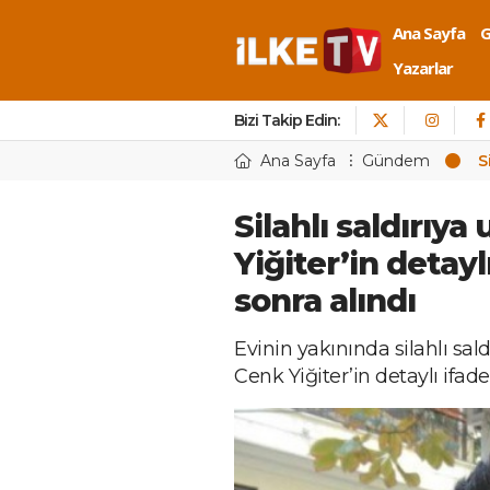
Ana Sayfa
Yazarlar
Bizi Takip Edin:
Ana Sayfa
Gündem
S
Silahlı saldırıy
Yiğiter’in detayl
sonra alındı
Evinin yakınında silahlı sa
Cenk Yiğiter’in detaylı ifade