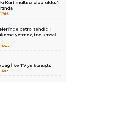
ki Kürt mülteci öldürüldü: 1
ltında
17:16
leri’nde petrol tehdidi:
hkeme yetmez, toplumsal
16:42
kdağ İlke TV’ye konuştu
16:13