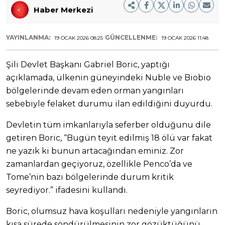
Haber Merkezi
YAYINLANMA:
GÜNCELLENME:
19 OCAK 2026 08:25
19 OCAK 2026 11:48
Şili Devlet Başkanı Gabriel Boric, yaptığı
açıklamada, ülkenin güneyindeki Nuble ve Biobio
bölgelerinde devam eden orman yangınları
sebebiyle felaket durumu ilan edildiğini duyurdu.
Devletin tüm imkanlarıyla seferber olduğunu dile
getiren Boric, “Bugün teyit edilmiş 18 ölü var fakat
ne yazık ki bunun artacağından eminiz. Zor
zamanlardan geçiyoruz, özellikle Penco’da ve
Tome’nin bazı bölgelerinde durum kritik
seyrediyor.” ifadesini kullandı.
Boric, olumsuz hava koşulları nedeniyle yangınların
kısa sürede söndürülmesinin zor gözüktüğünü