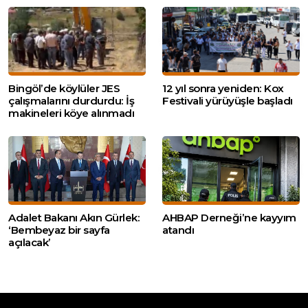
Bingöl’de köylüler JES
12 yıl sonra yeniden: Kox
çalışmalarını durdurdu: İş
Festivali yürüyüşle başladı
makineleri köye alınmadı
Adalet Bakanı Akın Gürlek:
AHBAP Derneği’ne kayyım
‘Bembeyaz bir sayfa
atandı
açılacak’