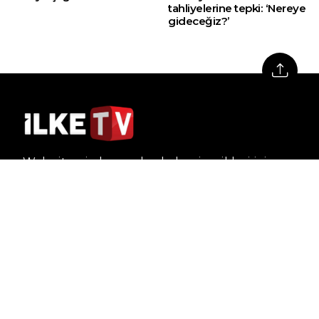
tahliyelerine tepki: ‘Nereye
gideceğiz?’
Web sitemizde yer alan haber içerikleri izin
alınmadan, kaynak gösterilerek dahi iktibas
edilemez. Kanuna aykırı ve izinsiz olarak
kopyalanamaz, başka yerde yayınlanamaz.
HABERLER