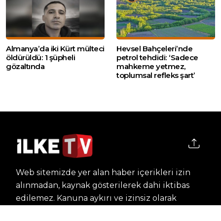
Almanya’da iki Kürt mülteci
Hevsel Bahçeleri’nde
öldürüldü: 1 şüpheli
petrol tehdidi: ‘Sadece
gözaltında
mahkeme yetmez,
toplumsal refleks şart’
Web sitemizde yer alan haber içerikleri izin
alınmadan, kaynak gösterilerek dahi iktibas
edilemez. Kanuna aykırı ve izinsiz olarak
kopyalanamaz, başka yerde yayınlanamaz.