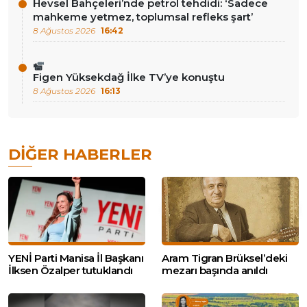
Hevsel Bahçeleri’nde petrol tehdidi: ‘Sadece
mahkeme yetmez, toplumsal refleks şart’
8 Ağustos 2026
16:42
Figen Yüksekdağ İlke TV’ye konuştu
8 Ağustos 2026
16:13
DIĞER HABERLER
YENİ Parti Manisa İl Başkanı
Aram Tigran Brüksel’deki
İlksen Özalper tutuklandı
mezarı başında anıldı