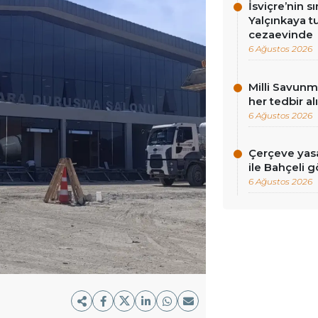
İsviçre’nin sı
Yalçınkaya tu
cezaevinde
6 Ağustos 2026
Milli Savunma
her tedbir al
6 Ağustos 2026
Çerçeve yasa
ile Bahçeli 
6 Ağustos 2026