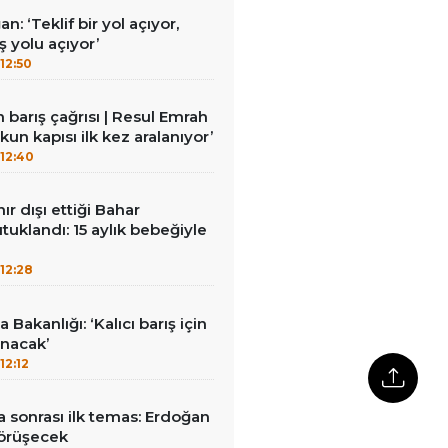
: ‘Teklif bir yol açıyor,
 yolu açıyor’
12:50
barış çağrısı | Resul Emrah
un kapısı ilk kez aralanıyor’
12:40
nır dışı ettiği Bahar
tuklandı: 15 aylık bebeğiyle
12:28
 Bakanlığı: ‘Kalıcı barış için
ınacak’
12:12
 sonrası ilk temas: Erdoğan
görüşecek