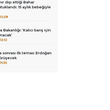
nır dışı ettiği Bahar
tuklandı: 15 aylık bebeğiyle
12:28
 Bakanlığı: ‘Kalıcı barış için
ınacak’
12:12
 sonrası ilk temas: Erdoğan
görüşecek
11:35