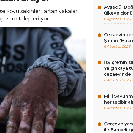
Ayşegül Doğan
e köyü sakinleri, artan vakalar
ülkeye dönüş
 çözüm talep ediyor.
6 Ağustos 2026
Cezaevinden 
Şahan: ‘Hukuk
6 Ağustos 2026
İsviçre’nin sı
Yalçınkaya tu
cezaevinde
6 Ağustos 2026
Milli Savunma
her tedbir al
6 Ağustos 2026
Çerçeve yasa
ile Bahçeli 