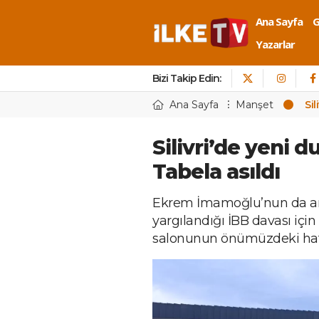
Ana Sayfa
Yazarlar
Bizi Takip Edin:
Ana Sayfa
Manşet
Sil
Silivri’de yeni 
Tabela asıldı
Ekrem İmamoğlu’nun da ara
yargılandığı İBB davası için
salonunun önümüzdeki hafta