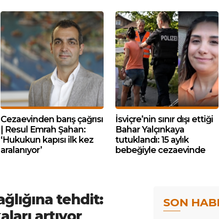
Cezaevinden barış çağrısı
İsviçre’nin sınır dışı ettiği
| Resul Emrah Şahan:
Bahar Yalçınkaya
‘Hukukun kapısı ilk kez
tutuklandı: 15 aylık
aralanıyor’
bebeğiyle cezaevinde
ğlığına tehdit:
SON HAB
aları artıyor