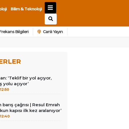
loji
Bilim & Teknoloji
Frekans Bilgileri
Canlı Yayın
ERLER
: ‘Teklif bir yol açıyor,
 yolu açıyor’
12:50
barış çağrısı | Resul Emrah
un kapısı ilk kez aralanıyor’
12:40