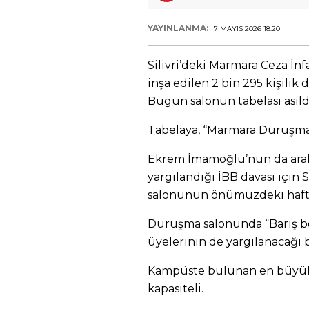
YAYINLANMA:
7 MAYIS 2026 18:20
Silivri’deki Marmara Ceza İ
inşa edilen 2 bin 295 kişili
Bugün salonun tabelası asıld
Tabelaya, “Marmara Duruşma 
Ekrem İmamoğlu’nun da aral
yargılandığı İBB davası için 
salonunun önümüzdeki hafta 
Duruşma salonunda “Barış bo
üyelerinin de yargılanacağı be
Kampüste bulunan en büyük
kapasiteli.