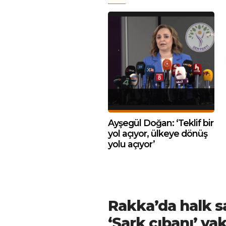
Ayşegül Doğan: ‘Teklif bir
yol açıyor, ülkeye dönüş
yolu açıyor’
Rakka’da halk sa
‘Şark çıbanı’ vak