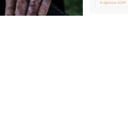
6 Ağustos 2026
köylerde, açık kanalizasyonlar ve
rk çıbanı” vakalarının arttığı
ın yaşamını her geçen gün daha da
köyü sakinleri, artan vakalar