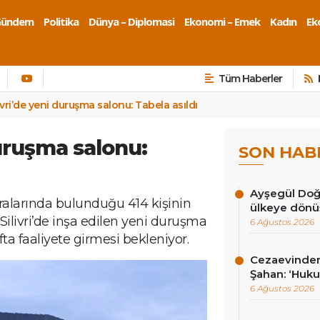
Gündem
Politika
Dünya – Diplomasi
Ekonomi – Emek
Kadın
Eko
Tüm Haberler
ivri’de yeni duruşma salonu: Tabela asıldı
duruşma salonu:
SON HAB
Ayşegül Doğan
larında bulunduğu 414 kişinin
ülkeye dönüş
 Silivri’de inşa edilen yeni duruşma
6 Ağustos 2026
 faaliyete girmesi bekleniyor.
Cezaevinden 
Şahan: ‘Hukuk
6 Ağustos 2026