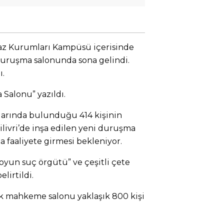
nfaz Kurumları Kampüsü içerisinde
k duruşma salonunda sona gelindi.
ı.
Salonu” yazıldı.
arında bulunduğu 414 kişinin
Silivri’de inşa edilen yeni duruşma
faaliyete girmesi bekleniyor.
yun suç örgütü” ve çeşitli çete
lirtildi.
 mahkeme salonu yaklaşık 800 kişi