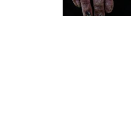
Haber Merkezi
YAYINLANMA:
7 MAYIS 2026 18:12
Suriye’nin Rakka iline bağlı 
yetersiz altyapı nedeniyle “Şa
bildirildi.
Şark çıbanı” hastalığı, halk
zorlaştırıyor.
Rakka’nın kuzeyindeki Heyşe 