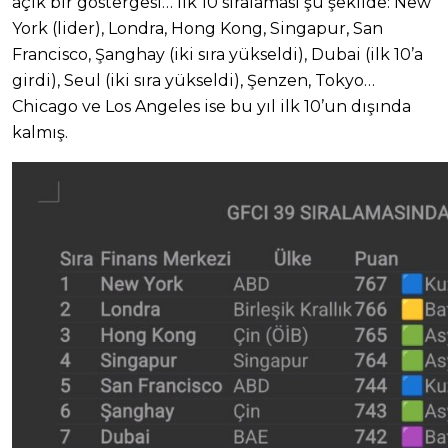
açık bir göstergesi… İlk 10 sıralaması şu şekilde: New
York (lider), Londra, Hong Kong, Singapur, San
Francisco, Şanghay (iki sıra yükseldi), Dubai (ilk 10’a
girdi), Seul (iki sıra yükseldi), Şenzen, Tokyo…
Chicago ve Los Angeles ise bu yıl ilk 10’un dışında
kalmış.