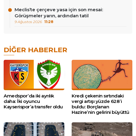
Meclis’te çerçeve yasa için son mesai:
Görüşmeler yarın, ardından tatil
9 Ağustos 2026
11:28
DIĞER HABERLER
Amedspor’da iki ayrılık
Kredi çekenin sırtındaki
daha: İki oyuncu
vergi artışı yüzde 628’i
Kayserispor’a transfer oldu
buldu: Borçlanan
Hazine’nin gelirini büyüttü