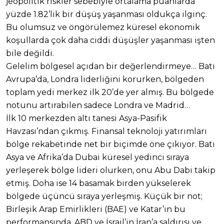
jeopolitik riskler sebebiyle ortalama puanlarda
yüzde 1.82’lik bir düşüş yaşanması oldukça ilginç.
Bu olumsuz ve öngörülemez küresel ekonomik
koşullarda çok daha ciddi düşüşler yaşanması işten
bile değildi.
Gelelim bölgesel açıdan bir değerlendirmeye… Batı
Avrupa’da, Londra liderliğini korurken, bölgeden
toplam yedi merkez ilk 20’de yer almış. Bu bölgede
notunu artırabilen sadece Londra ve Madrid…
İlk 10 merkezden altı tanesi Asya-Pasifik
Havzası’ndan çıkmış. Finansal teknoloji yatırımları
bölge rekabetinde net bir biçimde öne çıkıyor. Batı
Asya ve Afrika’da Dubai küresel yedinci sıraya
yerleşerek bölge lideri olurken, onu Abu Dabi takip
etmiş. Doha ise 14 basamak birden yükselerek
bölgede üçüncü sıraya yerleşmiş. Küçük bir not;
Birleşik Arap Emirlikleri (BAE) ve Katar’ın bu
performansında, ABD ve İsrail’in İran’a saldırısı ve