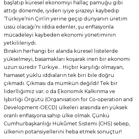
başlatıp küresel ekonomiyi hallaç pamuğu gibi
attığı dönemde, iyiden iyiye şirazeyi kaybedip
‘Türkiye’nin Çin’in yerine geçip dünyanın üretim
üssü olacağı’nı iddia edenler, şu enflasyonla
mücadeleyi kaybeden ekonomi yönetiminin
yetkilileriydi.
Bırakın herhangi bir alanda küresel listelerde
yükselmeyi, basamakları koşarak inen bir ekonomi
uzun süredir Türkiye… Hiçbir karşılığı olmayan,
hamaset yüklü iddiaların tek biri bile doğru
çıkmadı. Çıkması da mümkün değildi! Tek bir
liderlliğimiz var; o da Ekonomik Kalkınma ve
İşbirliği Örgütü (Organisation for Co-operation and
Development-OECD) ülkeleri arasında en yüksek
oranlı enflasyona sahip ülke olmak. Çünkü
Cumhurbaşkanlığı Hükûmet Sistemi (CHS) sebep,
ülkenin potansiyellerini heba etmek sonuçtur!