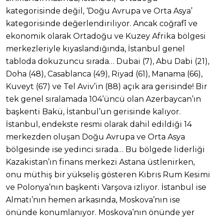
kategorisinde değil, ‘Doğu Avrupa ve Orta Asya’
kategorisinde değerlendiriliyor. Ancak coğrafî ve
ekonomik olarak Ortadoğu ve Kuzey Afrika bölgesi
merkezleriyle kıyaslandığında, İstanbul genel
tabloda dokuzuncu sırada… Dubai (7), Abu Dabi (21),
Doha (48), Casablanca (49), Riyad (61), Manama (66),
Kuveyt (67) ve Tel Aviv’in (88) açık ara gerisinde! Bir
tek genel sıralamada 104’üncü olan Azerbaycan’ın
başkenti Bakü, İstanbul’un gerisinde kalıyor.
İstanbul, endekste resmi olarak dahil edildiği 14
merkezden oluşan Doğu Avrupa ve Orta Asya
bölgesinde ise yedinci sırada… Bu bölgede liderliği
Kazakistan’ın finans merkezi Astana üstlenirken,
onu müthiş bir yükseliş gösteren Kıbrıs Rum Kesimi
ve Polonya’nın başkenti Varşova izliyor. İstanbul ise
Almatı’nın hemen arkasında, Moskova’nın ise
önünde konumlanıyor. Moskova’nın önünde yer