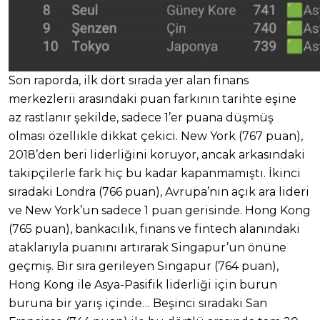
Son raporda, ilk dört sırada yer alan finans
merkezlerii arasındaki puan farkının tarihte eşine
az rastlanır şekilde, sadece 1’er puana düşmüş
olması özellikle dikkat çekici. New York (767 puan),
2018’den beri liderliğini koruyor, ancak arkasındaki
takipçilerle fark hiç bu kadar kapanmamıştı. İkinci
sıradaki Londra (766 puan), Avrupa’nın açık ara lideri
ve New York’un sadece 1 puan gerisinde. Hong Kong
(765 puan), bankacılık, finans ve fintech alanındaki
ataklarıyla puanını artırarak Singapur’un önüne
geçmiş. Bir sıra gerileyen Singapur (764 puan),
Hong Kong ile Asya-Pasifik liderliği için burun
buruna bir yarış içinde… Beşinci sıradaki San