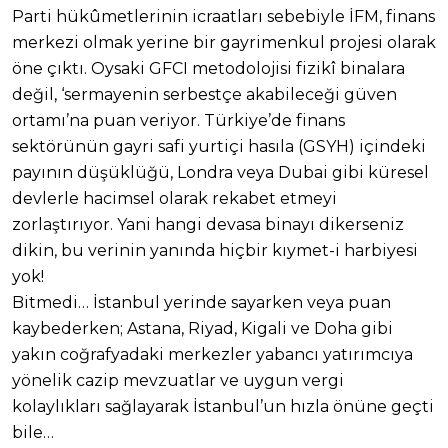
Parti hükûmetlerinin icraatları sebebiyle İFM, finans
merkezi olmak yerine bir gayrimenkul projesi olarak
öne çıktı. Oysaki GFCI metodolojisi fizikî binalara
değil, ‘sermayenin serbestçe akabileceği güven
ortamı’na puan veriyor. Türkiye’de finans
sektörünün gayri safi yurtiçi hasıla (GSYH) içindeki
payının düşüklüğü, Londra veya Dubai gibi küresel
devlerle hacimsel olarak rekabet etmeyi
zorlaştırıyor. Yani hangi devasa binayı dikerseniz
dikin, bu verinin yanında hiçbir kıymet-i harbiyesi
yok!
Bitmedi… İstanbul yerinde sayarken veya puan
kaybederken; Astana, Riyad, Kigali ve Doha gibi
yakın coğrafyadaki merkezler yabancı yatırımcıya
yönelik cazip mevzuatlar ve uygun vergi
kolaylıkları sağlayarak İstanbul’un hızla önüne geçti
bile…