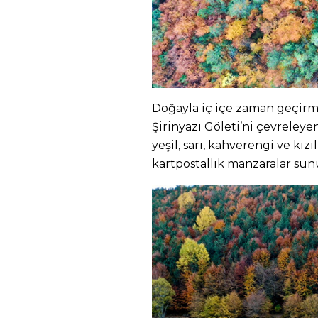
Doğayla iç içe zaman geçirme
Şirinyazı Göleti’ni çevreley
yeşil, sarı, kahverengi ve kızı
kartpostallık manzaralar sun