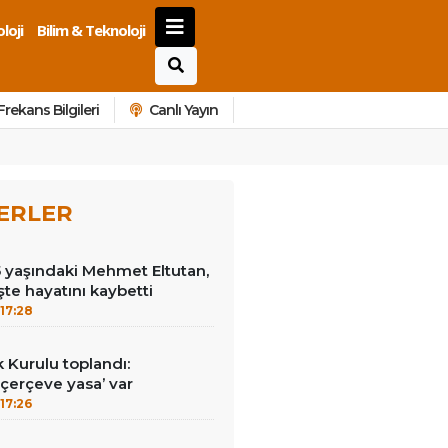
loji
Bilim & Teknoloji
Frekans Bilgileri
Canlı Yayın
ERLER
15 yaşındaki Mehmet Eltutan,
 işte hayatını kaybetti
17:28
k Kurulu toplandı:
erçeve yasa’ var
17:26