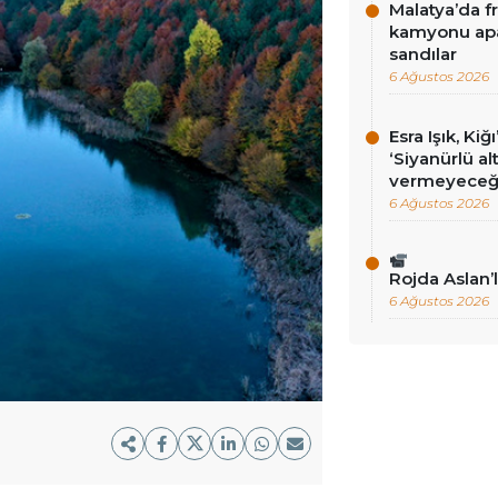
Malatya’da f
kamyonu apa
sandılar
6 Ağustos 2026
Esra Işık, Kiğ
‘Siyanürlü a
vermeyeceği
6 Ağustos 2026
Rojda Aslan’
6 Ağustos 2026