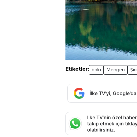
Etiketler:
bolu
Mengen
Şir
İlke TV'yi, Google'da
İlke TV’nin özel haber
takip etmek için tık
olabilirsiniz.