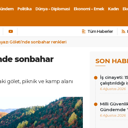
Gündem
Politika
Dünya – Diplomasi
Ekonomi – Emek
Kadın
Eko
Tüm Haberler
nyazı Göleti’nde sonbahar renkleri
’nde sonbahar
SON HAB
İş cinayeti: 
aki gölet, piknik ve kamp alanı
çalıştırıldığı
6 Ağustos 2026
Milli Güvenli
Gündemde ‘ç
6 Ağustos 2026