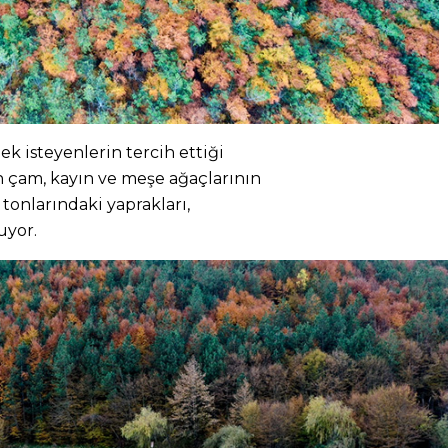
k isteyenlerin tercih ettiği
en çam, kayın ve meşe ağaçlarının
l tonlarındaki yaprakları,
uyor.