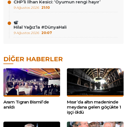
CHP’li İlhan Kesici: ‘Oyumun rengi hayır’
9 Ağustos 2026
21:10
Hilal Yağız’la #DünyaHali
9 Ağustos 2026
20:07
DIĞER HABERLER
Aram Tigran Bismil’de
Mısır’da altın madeninde
anıldı
meydana gelen göçükte 1
işçi öldü