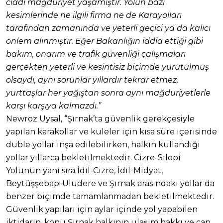
ciddi mağduriyet yaşamıştır. Yolun bazı
kesimlerinde ne ilgili firma ne de Karayolları
tarafından zamanında ve yeterli geçici ya da kalıcı
önlem alınmıştır.
Eğer Bakanlığın iddia ettiği gibi
bakım, onarım ve trafik güvenliği çalışmaları
gerçekten yeterli ve kesintisiz biçimde yürütülmüş
olsaydı, aynı sorunlar yıllardır tekrar etmez,
yurttaşlar her yağıştan sonra aynı mağduriyetlerle
karşı karşıya kalmazdı.”
Newroz Uysal, “Şırnak’ta güvenlik gerekçesiyle
yapılan karakollar ve kuleler için kısa süre içerisinde
duble yollar inşa edilebilirken, halkın kullandığı
yollar yıllarca bekletilmektedir. Cizre-Silopi
Yolunun yanı sıra İdil-Cizre, İdil-Midyat,
Beytüşşebap-Uludere ve Şırnak arasındaki yollar da
benzer biçimde tamamlanmadan bekletilmektedir.
Güvenlik yapıları için aylar içinde yol yapabilen
iktidarın, konu Şırnak halkının ulaşım hakkı ve can