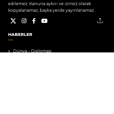
edilemez. Kanuna aykırı ve izinsiz olarak
kopyalanamaz, başka yerde yayınlanamaz.
HABERLER
Dünya – Diplomasi
Kültür Sanat
Ekonomi – Emek
Bilim & Teknoloji
Spor
KVKK BILGILENDIRMESI