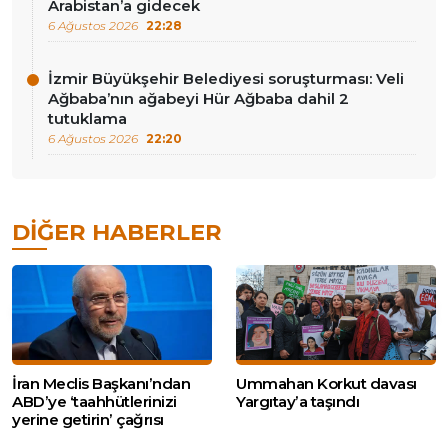
Arabistan’a gidecek
6 Ağustos 2026
22:28
İzmir Büyükşehir Belediyesi soruşturması: Veli
Ağbaba’nın ağabeyi Hür Ağbaba dahil 2
tutuklama
6 Ağustos 2026
22:20
DIĞER HABERLER
İran Meclis Başkanı’ndan
Ummahan Korkut davası
ABD’ye ‘taahhütlerinizi
Yargıtay’a taşındı
yerine getirin’ çağrısı