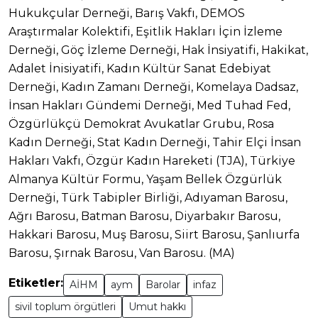
Hukukçular Derneği, Barış Vakfı, DEMOS
Araştırmalar Kolektifi, Eşitlik Hakları İçin İzleme
Derneği, Göç İzleme Derneği, Hak İnsiyatifi, Hakikat,
Adalet İnisiyatifi, Kadın Kültür Sanat Edebiyat
Derneği, Kadın Zamanı Derneği, Komelaya Dadsaz,
İnsan Hakları Gündemi Derneği, Med Tuhad Fed,
Özgürlükçü Demokrat Avukatlar Grubu, Rosa
Kadın Derneği, Stat Kadın Derneği, Tahir Elçi İnsan
Hakları Vakfı, Özgür Kadın Hareketi (TJA), Türkiye
Almanya Kültür Formu, Yaşam Bellek Özgürlük
Derneği, Türk Tabipler Birliği, Adıyaman Barosu,
Ağrı Barosu, Batman Barosu, Diyarbakır Barosu,
Hakkari Barosu, Muş Barosu, Siirt Barosu, Şanlıurfa
Barosu, Şırnak Barosu, Van Barosu. (MA)
Etiketler:
AİHM
aym
Barolar
infaz
sivil toplum örgütleri
Umut hakkı