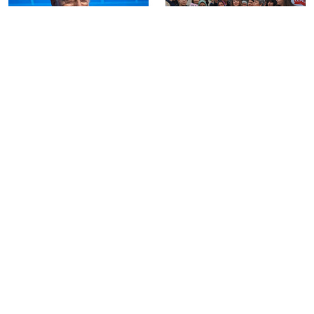
İran Meclis Başkanı’ndan
Ummahan Korkut davası
ABD’ye ‘taahhütlerinizi
Yargıtay’a taşındı
yerine getirin’ çağrısı
YENİ Parti’nin basın
Cumhurbaşkanı Erdoğan
özgürlüğü ihlallerinin
yarın Suudi Arabistan’a
araştırılmasına ilişkin
gidecek
önergesi AK Parti ve
MHP’nin oylarıyla
reddedildi