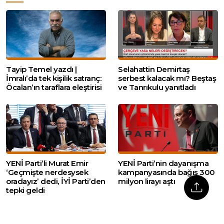
Tayip Temel yazdı |
Selahattin Demirtaş
İmralı’da tek kişilik satranç:
serbest kalacak mı? Beştaş
Öcalan’ın taraflara eleştirisi
ve Tanrıkulu yanıtladı
YENİ Parti’li Murat Emir
YENİ Parti’nin dayanışma
‘Geçmişte nerdesysek
kampanyasında bağış 300
oradayız’ dedi, İYİ Parti’den
milyon lirayı aştı
tepki geldi