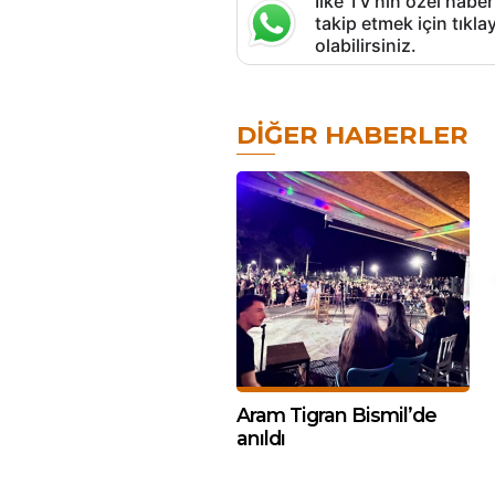
İlke TV’nin özel haber
takip etmek için tık
olabilirsiniz.
DIĞER HABERLER
Aram Tigran Bismil’de
anıldı