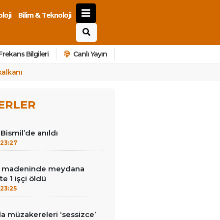
loji
Bilim & Teknoloji
Frekans Bilgileri
Canlı Yayın
kalkanı
ERLER
Bismil’de anıldı
23:27
tın madeninde meydana
e 1 işçi öldü
23:25
la müzakereleri ‘sessizce’