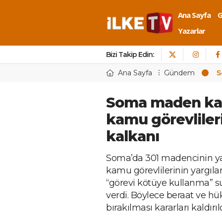
Ana Sayfa
Yazarlar
Bizi Takip Edin:
Ana Sayfa
Gündem
S
Soma maden kat
kamu görevliler
kalkanı
Soma’da 301 madencinin yaşa
kamu görevlilerinin yargıl
“görevi kötüye kullanma” 
verdi. Böylece beraat ve h
bırakılması kararları kaldır