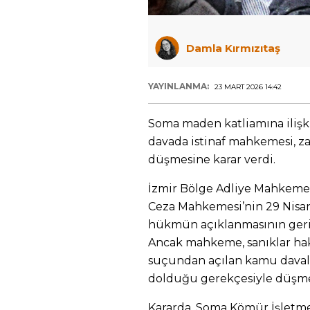
Damla Kırmızıtaş
YAYINLANMA:
23 MART 2026 14:42
Soma maden katliamına ilişki
davada istinaf mahkemesi, z
düşmesine karar verdi.
İzmir Bölge Adliye Mahkemesi 
Ceza Mahkemesi’nin 29 Nisan
hükmün açıklanmasının geri b
Ancak mahkeme, sanıklar ha
suçundan açılan kamu daval
dolduğu gerekçesiyle düşme
Kararda, Soma Kömür İşletmel