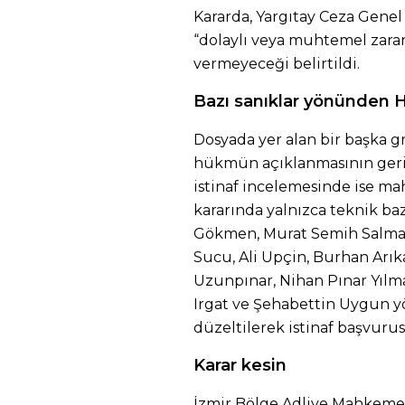
Kararda, Yargıtay Ceza Genel 
“dolaylı veya muhtemel zarar
vermeyeceği belirtildi.
Bazı sanıklar yönünden H
Dosyada yer alan bir başka g
hükmün açıklanmasının geri b
istinaf incelemesinde ise m
kararında yalnızca teknik ba
Gökmen, Murat Semih Salma
Sucu, Ali Upçin, Burhan Arı
Uzunpınar, Nihan Pınar Yılm
Irgat ve Şehabettin Uygun 
düzeltilerek istinaf başvuru
Karar kesin
İzmir Bölge Adliye Mahkemesi 