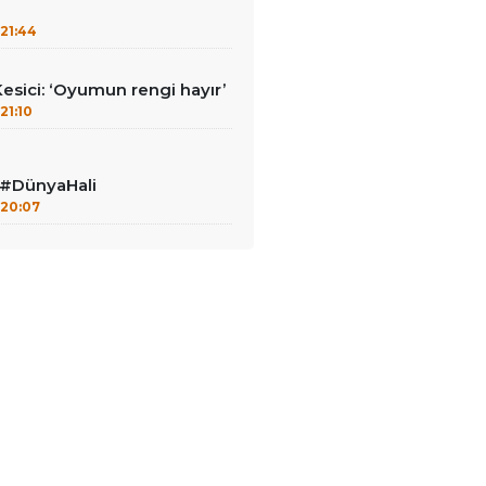
’
21:44
Kesici: ‘Oyumun rengi hayır’
21:10
a #DünyaHali
20:07