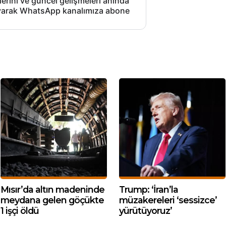
lerini ve güncel gelişmeleri anında
layarak WhatsApp kanalımıza abone
Mısır’da altın madeninde
Trump: ‘İran’la
meydana gelen göçükte
müzakereleri ‘sessizce’
1 işçi öldü
yürütüyoruz’