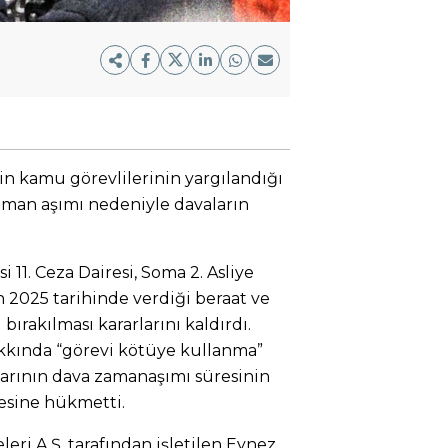
n kamu görevlilerinin yargılandığı
aman aşımı nedeniyle davaların
11. Ceza Dairesi, Soma 2. Asliye
 2025 tarihinde verdiği beraat ve
ırakılması kararlarını kaldırdı.
kkında “görevi kötüye kullanma”
arının dava zamanaşımı süresinin
sine hükmetti.
eri A.Ş. tarafından işletilen Eynez