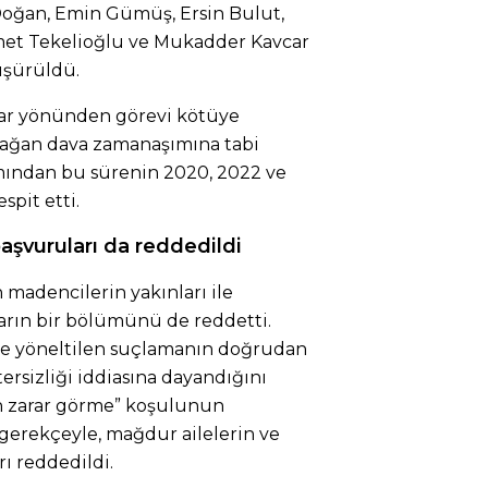
 Doğan, Emin Gümüş, Ersin Bulut,
met Tekelioğlu ve Mukadder Kavcar
üşürüldü.
ar yönünden görevi kötüye
lağan dava zamanaşımına tabi
mından bu sürenin 2020, 2022 ve
spit etti.
aşvuruları da reddedildi
en madencilerin yakınları ile
ların bir bölümünü de reddetti.
e yöneltilen suçlamanın doğrudan
ersizliği iddiasına dayandığını
n zarar görme” koşulunun
 gerekçeyle, mağdur ailelerin ve
rı reddedildi.