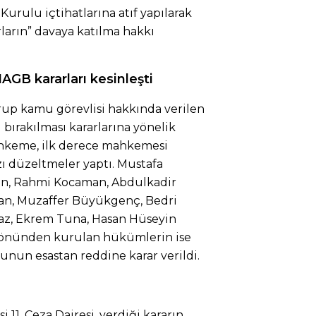
Kurulu içtihatlarına atıf yapılarak
ların” davaya katılma hakkı
AGB kararları kesinleşti
rup kamu görevlisi hakkında verilen
ırakılması kararlarına yönelik
ahkeme, ilk derece mahkemesi
zı düzeltmeler yaptı. Mustafa
n, Rahmi Kocaman, Abdulkadir
kan, Muzaffer Büyükgenç, Bedri
az, Ekrem Tuna, Hasan Hüseyin
yönünden kurulan hükümlerin ise
sunun esastan reddine karar verildi.
11. Ceza Dairesi, verdiği kararın