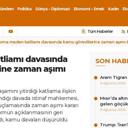
Gündem
Politika
Dünya – Diplomasi
Ekonomi – Emek
Kadın
Eko
Tüm Haberler
oma maden katliamı davasında kamu görevlilerine zaman aşımı 
liamı davasında
SON HAB
ine zaman aşımı
Aram Tigran 
9 Ağustos 2026
mını yitirdiği katliama ilişkin
andığı davada istinaf mahkemesi,
Mısır’da al
gelen göçükt
suçlamasında zaman aşımı kararı
9 Ağustos 2026
ükmün açıklanmasının geri
ıldı, kamu davaları düşürüldü.
Trump: ‘İran’