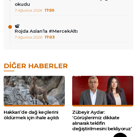
okudu
7 Ağustos 2026
17:50
Rojda Aslan’la #MercekAltı
7 Ağustos 2026
17:03
DIĞER HABERLER
Hakkari’de dağ keçilerini
Zübeyir Aydar:
öldürmek için ihale açıldı
‘Görüşlerimiz dikkate
alınarak teklifin
değiştirilmesini bekliyoruz’