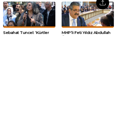
Sebahat Tuncel: ‘Kürtler
MHP’li Feti Yıldız Abdullah
mücadeleyi bırakmıyor,
Öcalan’ın çağrısını okudu
araçlarını değiştiriyor’
Web sitemizde yer alan haber içerikleri izin
alınmadan, kaynak gösterilerek dahi iktibas
edilemez. Kanuna aykırı ve izinsiz olarak
kopyalanamaz, başka yerde yayınlanamaz.