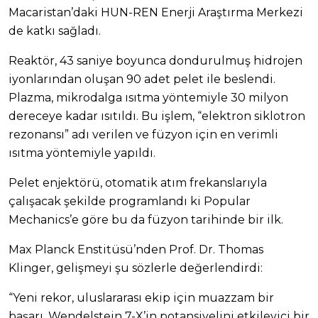
Macaristan’daki HUN-REN Enerji Araştırma Merkezi
de katkı sağladı.
Reaktör, 43 saniye boyunca dondurulmuş hidrojen
iyonlarından oluşan 90 adet pelet ile beslendi.
Plazma, mikrodalga ısıtma yöntemiyle 30 milyon
dereceye kadar ısıtıldı. Bu işlem, “elektron siklotron
rezonansı” adı verilen ve füzyon için en verimli
ısıtma yöntemiyle yapıldı.
Pelet enjektörü, otomatik atım frekanslarıyla
çalışacak şekilde programlandı ki Popular
Mechanics’e göre bu da füzyon tarihinde bir ilk.
Max Planck Enstitüsü’nden Prof. Dr. Thomas
Klinger, gelişmeyi şu sözlerle değerlendirdi:
“Yeni rekor, uluslararası ekip için muazzam bir
başarı. Wendelstein 7-X’in potansiyelini etkileyici bir