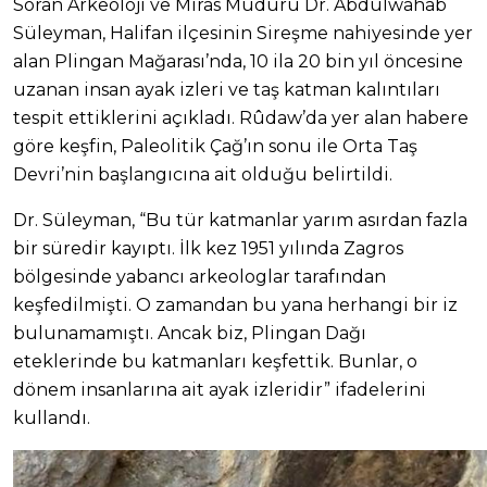
Soran Arkeoloji ve Miras Müdürü Dr. Abdulwahab
Süleyman, Halifan ilçesinin Sireşme nahiyesinde yer
alan Plingan Mağarası’nda, 10 ila 20 bin yıl öncesine
uzanan insan ayak izleri ve taş katman kalıntıları
tespit ettiklerini açıkladı. Rûdaw’da yer alan habere
göre keşfin, Paleolitik Çağ’ın sonu ile Orta Taş
Devri’nin başlangıcına ait olduğu belirtildi.
Dr. Süleyman, “Bu tür katmanlar yarım asırdan fazla
bir süredir kayıptı. İlk kez 1951 yılında Zagros
bölgesinde yabancı arkeologlar tarafından
keşfedilmişti. O zamandan bu yana herhangi bir iz
bulunamamıştı. Ancak biz, Plingan Dağı
eteklerinde bu katmanları keşfettik. Bunlar, o
dönem insanlarına ait ayak izleridir” ifadelerini
kullandı.